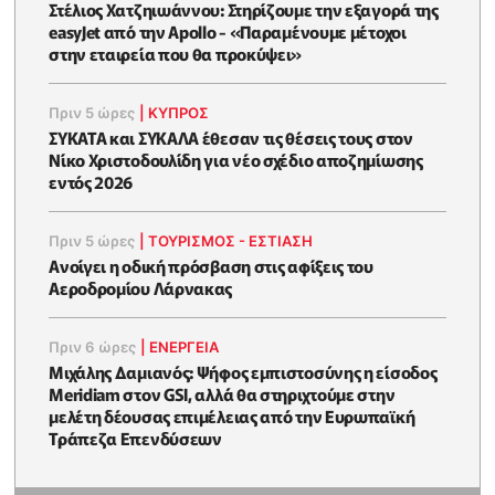
Στέλιος Χατζηιωάννου: Στηρίζουμε την εξαγορά της
easyJet από την Apollo - «Παραμένουμε μέτοχοι
στην εταιρεία που θα προκύψει»
Πριν 5 ώρες
|
ΚΥΠΡΟΣ
ΣΥΚΑΤΑ και ΣΥΚΑΛΑ έθεσαν τις θέσεις τους στον
Νίκο Χριστοδουλίδη για νέο σχέδιο αποζημίωσης
εντός 2026
Πριν 5 ώρες
|
ΤΟΥΡΙΣΜΟΣ - ΕΣΤΙΑΣΗ
Ανοίγει η οδική πρόσβαση στις αφίξεις του
Αεροδρομίου Λάρνακας
Πριν 6 ώρες
|
ΕΝΈΡΓΕΙΑ
Μιχάλης Δαμιανός: Ψήφος εμπιστοσύνης η είσοδος
Meridiam στον GSI, αλλά θα στηριχτούμε στην
μελέτη δέουσας επιμέλειας από την Ευρωπαϊκή
Τράπεζα Επενδύσεων