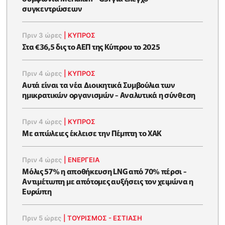
συγκεντρώσεων
Πριν 3 ώρες
|
ΚΥΠΡΟΣ
Στα €36,5 δις το ΑΕΠ της Κύπρου το 2025
Πριν 4 ώρες
|
ΚΥΠΡΟΣ
Αυτά είναι τα νέα Διοικητικά Συμβούλια των
ημικρατικών οργανισμών - Αναλυτικά η σύνθεση
Πριν 4 ώρες
|
ΚΥΠΡΟΣ
Με απώλειες έκλεισε την Πέμπτη το ΧΑΚ
Πριν 4 ώρες
|
ΕΝΈΡΓΕΙΑ
Μόλις 57% η αποθήκευση LNG από 70% πέρσι -
Αντιμέτωπη με απότομες αυξήσεις τον χειμώνα η
Ευρώπη
Πριν 5 ώρες
|
ΤΟΥΡΙΣΜΟΣ - ΕΣΤΙΑΣΗ