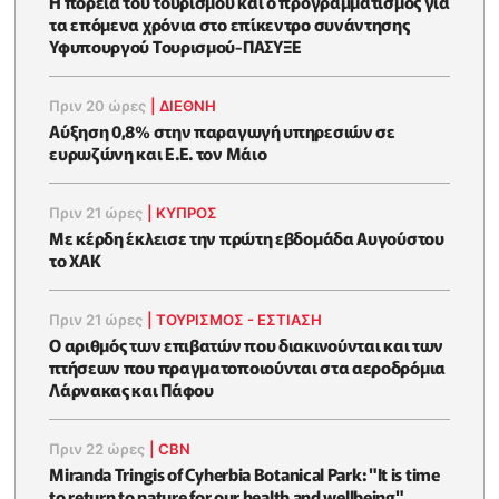
Η πορεία του τουρισμού και ο προγραμματισμός για
τα επόμενα χρόνια στο επίκεντρο συνάντησης
Υφυπουργού Τουρισμού-ΠΑΣΥΞΕ
Πριν 20 ώρες
|
ΔΙΕΘΝΗ
Αύξηση 0,8% στην παραγωγή υπηρεσιών σε
ευρωζώνη και Ε.Ε. τον Μάιο
Πριν 21 ώρες
|
ΚΥΠΡΟΣ
Με κέρδη έκλεισε την πρώτη εβδομάδα Αυγούστου
το ΧΑΚ
Πριν 21 ώρες
|
ΤΟΥΡΙΣΜΟΣ - ΕΣΤΙΑΣΗ
Ο αριθμός των επιβατών που διακινούνται και των
πτήσεων που πραγματοποιούνται στα αεροδρόμια
Λάρνακας και Πάφου
Πριν 22 ώρες
|
CBN
Miranda Tringis of Cyherbia Botanical Park: "It is time
to return to nature for our health and wellbeing"