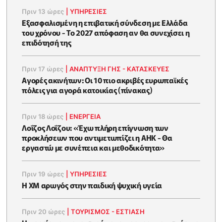
Πριν 13 ώρες
|
ΥΠΗΡΕΣΙΕΣ
Εξασφαλισμένη η επιβατική σύνδεση με Ελλάδα
του χρόνου - Το 2027 απόφαση αν θα συνεχίσει η
επιδότησή της
Πριν 17 ώρες
|
ΑΝΑΠΤΥΞΗ ΓΗΣ - ΚΑΤΑΣΚΕΥΕΣ
Αγορές ακινήτων: Οι 10 πιο ακριβές ευρωπαϊκές
πόλεις για αγορά κατοικίας (πίνακας)
Πριν 18 ώρες
|
ΕΝΈΡΓΕΙΑ
Λοΐζος Λοΐζου: «Έχω πλήρη επίγνωση των
προκλήσεων που αντιμετωπίζει η ΑΗΚ - Θα
εργαστώ με συνέπεια και μεθοδικότητα»
Πριν 19 ώρες
|
ΥΠΗΡΕΣΙΕΣ
Η XM αρωγός στην παιδική ψυχική υγεία
Πριν 20 ώρες
|
ΤΟΥΡΙΣΜΟΣ - ΕΣΤΙΑΣΗ