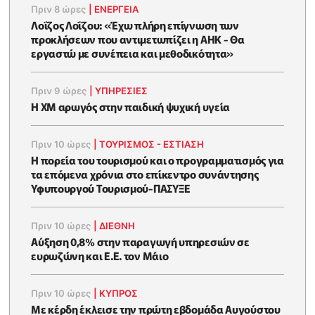
Πριν 8 ώρες
|
ΕΝΈΡΓΕΙΑ
Λοΐζος Λοΐζου: «Έχω πλήρη επίγνωση των
προκλήσεων που αντιμετωπίζει η ΑΗΚ - Θα
εργαστώ με συνέπεια και μεθοδικότητα»
Πριν 9 ώρες
|
ΥΠΗΡΕΣΙΕΣ
Η XM αρωγός στην παιδική ψυχική υγεία
Πριν 10 ώρες
|
ΤΟΥΡΙΣΜΟΣ - ΕΣΤΙΑΣΗ
Η πορεία του τουρισμού και ο προγραμματισμός για
τα επόμενα χρόνια στο επίκεντρο συνάντησης
Υφυπουργού Τουρισμού-ΠΑΣΥΞΕ
Πριν 10 ώρες
|
ΔΙΕΘΝΗ
Αύξηση 0,8% στην παραγωγή υπηρεσιών σε
ευρωζώνη και Ε.Ε. τον Μάιο
Πριν 10 ώρες
|
ΚΥΠΡΟΣ
Με κέρδη έκλεισε την πρώτη εβδομάδα Αυγούστου