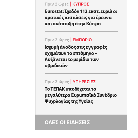
Πριν 2 ώρες
|
ΚΥΠΡΟΣ
Eurostat: Σχεδόν 112 εκατ. ευρώ οι
κρατικές πιστώσεις για έρευνα
και ανάπτυξη στην Κύπρο
Πριν 3 ώρες
|
ΕΜΠΟΡΙΟ
Ισχυρή άνοδος στις εγγραφές
οχημάτων το επτάμηνο -
Αυξάνεται το μερίδιο των
υβριδικών
Πριν 3 ώρες
|
ΥΠΗΡΕΣΙΕΣ
Το ΤΕΠΑΚ υποδέχεται το
μεγαλύτερο Ευρωπαϊκό Συνέδριο
Ψυχολογίας της Υγείας
ΟΛΕΣ ΟΙ ΕΙΔΗΣΕΙΣ