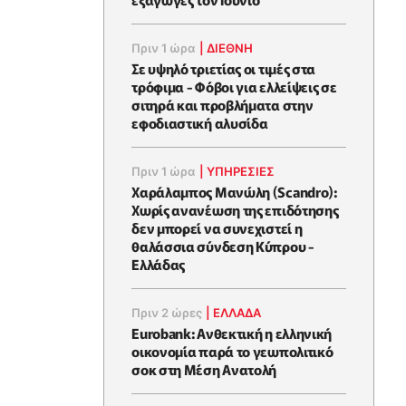
Πριν 1 ώρα
|
ΔΙΕΘΝΗ
Σε υψηλό τριετίας οι τιμές στα
τρόφιμα - Φόβοι για ελλείψεις σε
σιτηρά και προβλήματα στην
εφοδιαστική αλυσίδα
Πριν 1 ώρα
|
ΥΠΗΡΕΣΙΕΣ
Χαράλαμπος Μανώλη (Scandro):
Χωρίς ανανέωση της επιδότησης
δεν μπορεί να συνεχιστεί η
θαλάσσια σύνδεση Κύπρου -
Ελλάδας
Πριν 2 ώρες
|
ΕΛΛΆΔΑ
Eurobank: Ανθεκτική η ελληνική
οικονομία παρά το γεωπολιτικό
σοκ στη Μέση Ανατολή