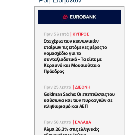
Ροή Ειδήσεων
Πριν 5 λεπτά
|
ΚΥΠΡΟΣ
Στα χέρια των κοινωνικών
εταίρων τις επόμενες μέρες το
νομοσχέδιο για το
συνταξιοδοτικό - Τα είπε με
Κεραυνό και Μουσιούττα ο
Πρόεδρος
Πριν 25 λεπτά
|
ΔΙΕΘΝΗ
Goldman Sachs: Οι επιπτώσεις του
καύσωνα και των πυρκαγιών σε
πληθωρισμό και ΑΕΠ
Πριν 58 λεπτά
|
ΕΛΛΆΔΑ
Άλμα 26,3% στις ελληνικές
εξαγωγές τον Ιούνιο