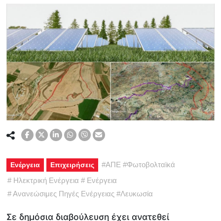
#
ΑΠΕ
#
Φωτοβολταϊκά
Ενέργεια
Επιχειρήσεις
#
Ηλεκτρική Ενέργεια
#
Ενέργεια
#
Ανανεώσιμες Πηγές Ενέργειας
#
Λευκωσία
Σε δημόσια διαβούλευση έχει ανατεθεί