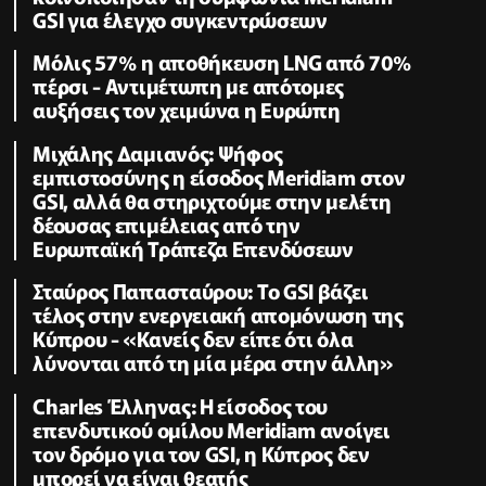
GSI για έλεγχο συγκεντρώσεων
Μόλις 57% η αποθήκευση LNG από 70%
πέρσι - Αντιμέτωπη με απότομες
αυξήσεις τον χειμώνα η Ευρώπη
Μιχάλης Δαμιανός: Ψήφος
εμπιστοσύνης η είσοδος Meridiam στον
GSI, αλλά θα στηριχτούμε στην μελέτη
δέουσας επιμέλειας από την
Ευρωπαϊκή Τράπεζα Επενδύσεων
Σταύρος Παπασταύρου: Το GSI βάζει
τέλος στην ενεργειακή απομόνωση της
Κύπρου - «Κανείς δεν είπε ότι όλα
λύνονται από τη μία μέρα στην άλλη»
Charles Έλληνας: Η είσοδος του
επενδυτικού ομίλου Meridiam ανοίγει
τον δρόμο για τον GSI, η Κύπρος δεν
μπορεί να είναι θεατής