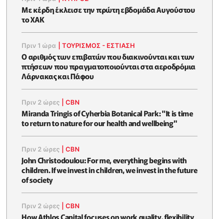
Με κέρδη έκλεισε την πρώτη εβδομάδα Αυγούστου
το ΧΑΚ
Πριν 1 ώρα
|
ΤΟΥΡΙΣΜΟΣ - ΕΣΤΙΑΣΗ
Ο αριθμός των επιβατών που διακινούνται και των
πτήσεων που πραγματοποιούνται στα αεροδρόμια
Λάρνακας και Πάφου
Πριν 2 ώρες
|
CBN
Miranda Tringis of Cyherbia Botanical Park: "It is time
to return to nature for our health and wellbeing"
Πριν 2 ώρες
|
CBN
John Christodoulou: For me, everything begins with
children. If we invest in children, we invest in the future
of society
Πριν 2 ώρες
|
CBN
How Athlos Capital focuses on work quality, flexibility