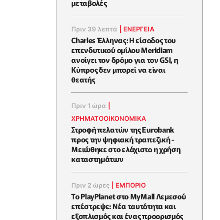
μεταβολές
Πριν 39 λεπτά
|
ΕΝΈΡΓΕΙΑ
Charles Έλληνας: Η είσοδος του
επενδυτικού ομίλου Meridiam
ανοίγει τον δρόμο για τον GSI, η
Κύπρος δεν μπορεί να είναι
θεατής
Πριν 1 ώρα
|
ΧΡΗΜΑΤΟΟΙΚΟΝΟΜΙΚΆ
Στροφή πελατών της Eurobank
προς την ψηφιακή τραπεζική -
Μειώθηκε στο ελάχιστο η χρήση
καταστημάτων
Πριν 2 ώρες
|
ΕΜΠΟΡΙΟ
Το PlayPlanet στο MyMall Λεμεσού
επέστρεψε: Νέα ταυτότητα και
εξοπλισμός και ένας προορισμός