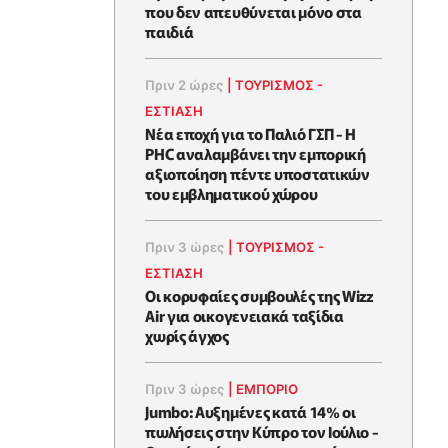
που δεν απευθύνεται μόνο στα
παιδιά
Πριν 2 ώρες
|
ΤΟΥΡΙΣΜΟΣ -
ΕΣΤΙΑΣΗ
Νέα εποχή για το Παλιό ΓΣΠ - Η
PHC αναλαμβάνει την εμπορική
αξιοποίηση πέντε υποστατικών
του εμβληματικού χώρου
Πριν 3 ώρες
|
ΤΟΥΡΙΣΜΟΣ -
ΕΣΤΙΑΣΗ
Οι κορυφαίες συμβουλές της Wizz
Air για οικογενειακά ταξίδια
χωρίς άγχος
Πριν 3 ώρες
|
ΕΜΠΟΡΙΟ
Jumbo: Αυξημένες κατά 14% οι
πωλήσεις στην Κύπρο τον Ιούλιο -