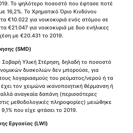
2019. Το ψηλότερο ποσοστό που έφτασε ποτέ
 με 16,2%. Το Χρηματικό Όριο Κινδύνου
τα €10.022 για νοικοκυριά ενός ατόμου σε
τα €21.047 για νοικοκυριά με δυο ενήλικες
χέση με €20.431 το 2019.
ρησης (SMD)
 Σοβαρή Υλική Στέρηση, δηλαδή το ποσοστό
νομικών δυσκολιών δεν μπορούσε, για
τους λογαριασμούς του ρεύματος/νερού ή τα
 έχει τον χειμώνα ικανοποιητική θέρμανση ή
η αλλά αναγκαία δαπάνη (περισσότερες
στις μεθοδολογικές πληροφορίες) μειώθηκε
9,1% που είχε φτάσει το 2019.
ης Εργασίας (LWI)