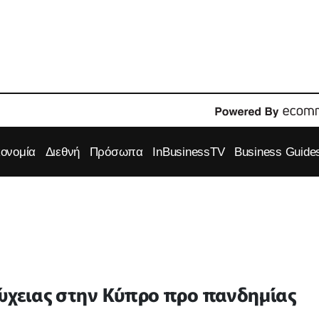
κονομία
Διεθνή
Πρόσωπα
InBusinessTV
Business Guide
τώχειας στην Κύπρο προ πανδημίας