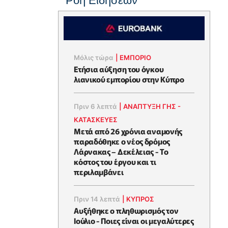
Ροή Ειδήσεων
Μόλις τώρα
|
ΕΜΠΟΡΙΟ
Ετήσια αύξηση του όγκου
λιανικού εμπορίου στην Κύπρο
Πριν 6 λεπτά
|
ΑΝΑΠΤΥΞΗ ΓΗΣ -
ΚΑΤΑΣΚΕΥΕΣ
Μετά από 26 χρόνια αναμονής
παραδόθηκε ο νέος δρόμος
Λάρνακας – Δεκέλειας - Το
κόστος του έργου και τι
περιλαμβάνει
Πριν 14 λεπτά
|
ΚΥΠΡΟΣ
Aυξήθηκε o πληθωρισμός τον
Ιούλιο - Ποιες είναι οι μεγαλύτερες