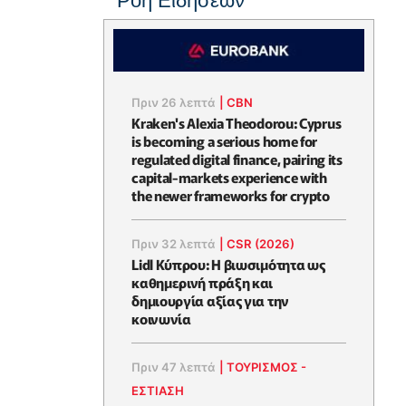
Ροή Ειδήσεων
Πριν 26 λεπτά
|
CBN
Kraken's Alexia Theodorou: Cyprus
is becoming a serious home for
regulated digital finance, pairing its
capital-markets experience with
the newer frameworks for crypto
Πριν 32 λεπτά
|
CSR (2026)
Lidl Κύπρου: Η βιωσιμότητα ως
καθημερινή πράξη και
δημιουργία αξίας για την
κοινωνία
Πριν 47 λεπτά
|
ΤΟΥΡΙΣΜΟΣ -
ΕΣΤΙΑΣΗ