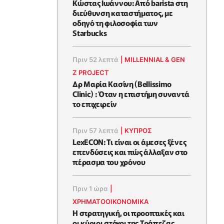
Κώστας Ιωάννου: Από barista στη
διεύθυνση καταστήματος, με
οδηγό τη φιλοσοφία των
Starbucks
Πριν 52 λεπτά
|
MILLENNIAL & GEN
Z PROJECT
Δρ Μαρία Κασίνη (Bellissimo
Clinic) : Όταν η επιστήμη συναντά
το επιχειρείν
Πριν 57 λεπτά
|
ΚΥΠΡΟΣ
LexECON: Τι είναι οι άμεσες ξένες
επενδύσεις και πώς άλλαξαν στο
πέρασμα του χρόνου
Πριν 1 ώρα
|
ΧΡΗΜΑΤΟΟΙΚΟΝΟΜΙΚΆ
Η στρατηγική, οι προοπτικές και
οι κύριοι στόχοι της Τράπεζας