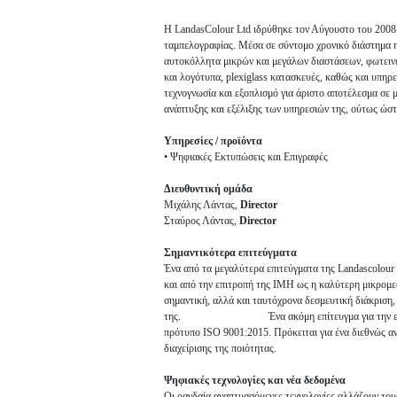
H LandasColour Ltd ιδρύθηκε τον Αύγουστο του 2008
ταμπελογραφίας. Μέσα σε σύντομο χρονικό διάστημα η 
αυτοκόλλητα μικρών και μεγάλων διαστάσεων, φωτεινές
και λογότυπα, plexiglass κατασκευές, καθώς και υπηρε
τεχνογνωσία και εξοπλισμό για άριστο αποτέλεσμα σε 
ανάπτυξης και εξέλιξης των υπηρεσιών της, ούτως ώστε
Υπηρεσίες / προϊόντα
• Ψηφιακές Εκτυπώσεις και Επιγραφές
Διευθυντική ομάδα
Μιχάλης Λάντας,
Director
Σταύρος Λάντας,
Director
Σημαντικότερα επιτεύγματα
Ένα από τα μεγαλύτερα επιτεύγματα της Landascolour 
και από την επιτροπή της IMH ως η καλύτερη μικρομεσ
σημαντική, αλλά και ταυτόχρονα δεσμευτική διάκριση,
της. Ένα ακόμη επίτευγμα για την εταιρεία μας
πρότυπο ISO 9001:2015. Πρόκειται για ένα διεθνώς αν
διαχείρισης της ποιότητας.
Ψηφιακές τεχνολογίες και νέα δεδομένα
Οι ραγδαία αναπτυσσόμενες τεχνολογίες αλλάζουν τους