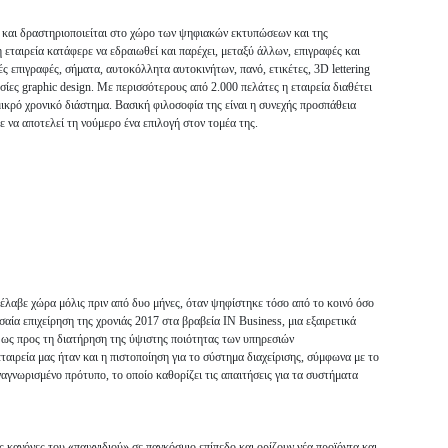
 και δραστηριοποιείται στο χώρο των ψηφιακών εκτυπώσεων και της
εταιρεία κατάφερε να εδραιωθεί και παρέχει, μεταξύ άλλων, επιγραφές και
 επιγραφές, σήματα, αυτοκόλλητα αυτοκινήτων, πανό, ετικέτες, 3D lettering
σίες graphic design. Με περισσότερους από 2.000 πελάτες η εταιρεία διαθέτει
μικρό χρονικό διάστημα. Βασική φιλοσοφία της είναι η συνεχής προσπάθεια
 να αποτελεί τη νούμερο ένα επιλογή στον τομέα της.
έλαβε χώρα μόλις πριν από δυο μήνες, όταν ψηφίστηκε τόσο από το κοινό όσο
αία επιχείρηση της χρονιάς 2017 στα βραβεία IN Business, μια εξαιρετικά
 ως προς τη διατήρηση της ύψιστης ποιότητας των υπηρεσιών
 ήταν και η πιστοποίηση για το σύστημα διαχείρισης, σύμφωνα με το
αγνωρισμένο πρότυπο, το οποίο καθορίζει τις απαιτήσεις για τα συστήματα
 κανόνες του «παιχνιδιού» σε παγκόσμιο επίπεδο και ορίζουν νέα προϊόντα και