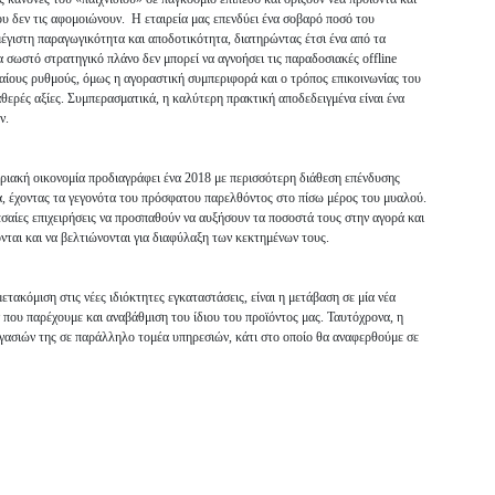
ου δεν τις αφομοιώνουν. Η εταιρεία μας επενδύει ένα σοβαρό ποσό του
μέγιστη παραγωγικότητα και αποδοτικότητα, διατηρώντας έτσι ένα από τα
 σωστό στρατηγικό πλάνο δεν μπορεί να αγνοήσει τις παραδοσιακές offline
γδαίους ρυθμούς, όμως η αγοραστική συμπεριφορά και ο τρόπος επικοινωνίας του
αθερές αξίες. Συμπερασματικά, η καλύτερη πρακτική αποδεδειγμένα είναι ένα
ν.
ριακή οικονομία προδιαγράφει ένα 2018 με περισσότερη διάθεση επένδυσης
α, έχοντας τα γεγονότα του πρόσφατου παρελθόντος στο πίσω μέρος του μυαλού.
σαίες επιχειρήσεις να προσπαθούν να αυξήσουν τα ποσοστά τους στην αγορά και
νται και να βελτιώνονται για διαφύλαξη των κεκτημένων τους.
ετακόμιση στις νέες ιδιόκτητες εγκαταστάσεις, είναι η μετάβαση σε μία νέα
που παρέχουμε και αναβάθμιση του ίδιου του προϊόντος μας. Ταυτόχρονα, η
ργασιών της σε παράλληλο τομέα υπηρεσιών, κάτι στο οποίο θα αναφερθούμε σε