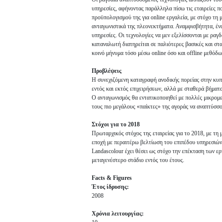
υπηρεσίες, αφήνοντας παράλληλα πίσω τις εταιρείες π
προϋπολογισμού της για online εργαλεία, με στόχο τη 
ανταγωνιστικά της πλεονεκτήματα. Αναμφισβήτητα, ένα
υπηρεσίες. Οι τεχνολογίες να μεν εξελίσσονται με ρα
καταναλωτή διατηρείται σε παλιότερες βασικές και στ
κοινό μήνυμα τόσο μέσω online όσο και offline μεθόδω
Προβλέψεις
Η συνεχιζόμενη καταγραφή ανοδικής πορείας στην κυπ
εντός και εκτός επιχειρήσεων, αλλά με σταθερά βήματ
Ο ανταγωνισμός θα εντατικοποιηθεί με πολλές μικρομε
τους πιο μεγάλους «παίκτες» της αγοράς να αναπτύσσο
Στόχοι για το 2018
Πρωταρχικός στόχος της εταιρείας για το 2018, με τη μ
εποχή με περαιτέρω βελτίωση του επιπέδου υπηρεσιών 
Landascolour έχει θέσει ως στόχο την επέκταση των ε
μεταγενέστερο στάδιο εντός του έτους.
Facts & Figures
Έτος ίδρυσης:
2008
Χρόνια λειτουργίας: