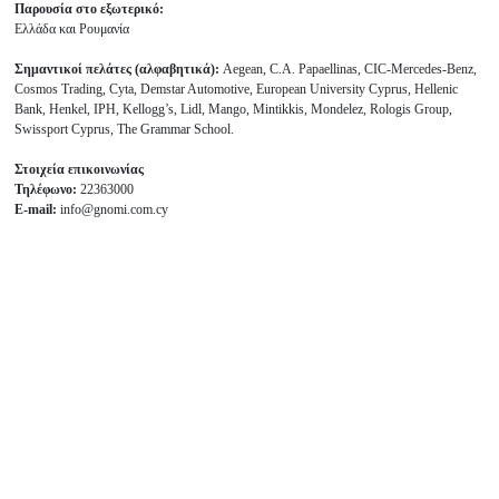
Παρουσία στο εξωτερικό:
Ελλάδα και Ρουμανία
Σημαντικοί πελάτες (αλφαβητικά):
Aegean, C.A. Papaellinas, CIC-Mercedes-Benz,
Cosmos Trading, Cyta, Demstar Automotive, European University Cyprus, Hellenic
Bank, Henkel, IPH, Kellogg’s, Lidl, Mango, Mintikkis, Mondelez, Rologis Group,
Swissport Cyprus, The Grammar School.
Στοιχεία επικοινωνίας
Τηλέφωνο:
22363000
E-mail:
info@gnomi.com.cy