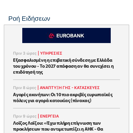
Ροή Ειδήσεων
Πριν 3 ώρες
|
ΥΠΗΡΕΣΙΕΣ
Εξασφαλισμένη η επιβατική σύνδεση με Ελλάδα
του χρόνου - Το 2027 απόφαση αν θα συνεχίσει η
επιδότησή της
Πριν 8 ώρες
|
ΑΝΑΠΤΥΞΗ ΓΗΣ - ΚΑΤΑΣΚΕΥΕΣ
Αγορές ακινήτων: Οι 10 πιο ακριβές ευρωπαϊκές
πόλεις για αγορά κατοικίας (πίνακας)
Πριν 9 ώρες
|
ΕΝΈΡΓΕΙΑ
Λοΐζος Λοΐζου: «Έχω πλήρη επίγνωση των
προκλήσεων που αντιμετωπίζει η ΑΗΚ - Θα