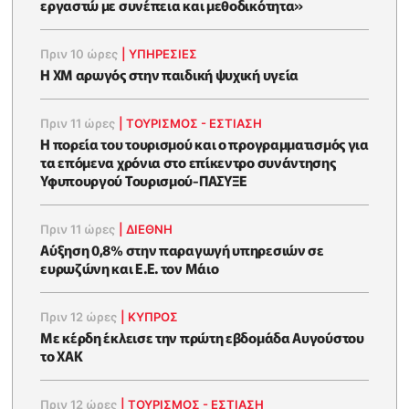
εργαστώ με συνέπεια και μεθοδικότητα»
Πριν 10 ώρες
|
ΥΠΗΡΕΣΙΕΣ
Η XM αρωγός στην παιδική ψυχική υγεία
Πριν 11 ώρες
|
ΤΟΥΡΙΣΜΟΣ - ΕΣΤΙΑΣΗ
Η πορεία του τουρισμού και ο προγραμματισμός για
τα επόμενα χρόνια στο επίκεντρο συνάντησης
Υφυπουργού Τουρισμού-ΠΑΣΥΞΕ
Πριν 11 ώρες
|
ΔΙΕΘΝΗ
Αύξηση 0,8% στην παραγωγή υπηρεσιών σε
ευρωζώνη και Ε.Ε. τον Μάιο
Πριν 12 ώρες
|
ΚΥΠΡΟΣ
Με κέρδη έκλεισε την πρώτη εβδομάδα Αυγούστου
το ΧΑΚ
Πριν 12 ώρες
|
ΤΟΥΡΙΣΜΟΣ - ΕΣΤΙΑΣΗ