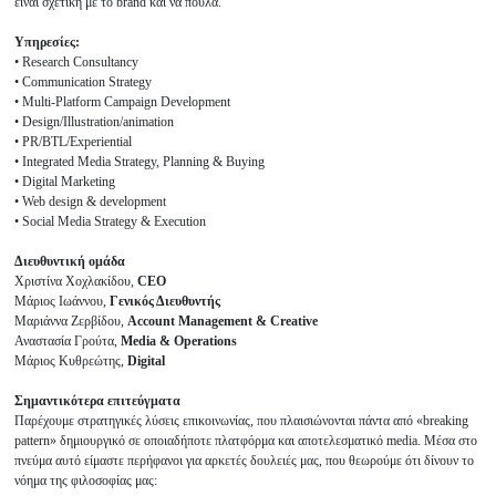
είναι σχετική με το brand και να πουλά.
Υπηρεσίες:
• Research Consultancy
• Communication Strategy
• Multi-Platform Campaign Development
• Design/Illustration/animation
• PR/BTL/Experiential
• Integrated Media Strategy, Planning & Buying
• Digital Marketing
• Web design & development
• Social Media Strategy & Execution
Διευθυντική ομάδα
Χριστίνα Χοχλακίδου,
CEO
Μάριος Ιωάννου,
Γενικός Διευθυντής
Μαριάννα Ζερβίδου,
Account Management & Creative
Αναστασία Γρούτα,
Media & Operations
Μάριος Κυθρεώτης,
Digital
Σημαντικότερα επιτεύγματα
Παρέχουμε στρατηγικές λύσεις επικοινωνίας, που πλαισιώνονται πάντα από «breaking
pattern» δημιουργικό σε οποιαδήποτε πλατφόρμα και αποτελεσματικό media. Μέσα στο
πνεύμα αυτό είμαστε περήφανοι για αρκετές δουλειές μας, που θεωρούμε ότι δίνουν το
νόημα της φιλοσοφίας μας: