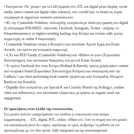
• Εκστρατεία «Το ‘χουμε» για τα Lidl (έμφαση στο ATL και digital μέσω display, social
media, native content και digital video releases), που τοποθέτησε το brand ως κύρια
υπεραγορά σε σημαντικό ποσοστό καταναλωτών.
• 4G της Cytamobile-Vodafone: πολυσχιδής εκστρατεία με ιδιαίτερη έμφαση στο digital
(η πλατφόρμα #SHARED - microsite, Facebook, Instagram, Twitter - ανήγαγε το
#sharedmomentscy σε highest trending hashtag στην Κύπρο και έσπασε κάθε ρεκόρ
συμμετοχής σε online # διαγωνισμό).
• Cytamobile-Vodafone soeasy («Κουφό») που απέσπασε Χρυσό Ερμή στα Ermis
Awards, τον πρώτο για κυπριακή συμμετοχή.
• 4,5G και RED Family (Cytamobile-Vodafone) και «Believe in you» (Ευρωπαϊκό
Πανεπιστήμιο), που απέσπασαν διακρίσεις στα φετινά Ermis Awards.
• Το πρώτο Facebook live στην Κύπρο (Holland & Barrett), πρώτη χρήση native content
από κυπριακό brand (Ευρωπαϊκό Πανεπιστήμιο Κύπρου) και αναγνώριση από την
Cadbury’s για «best performing local content» (ψηλότερο από Αυστραλία, Ηνωμένο
Βασίλειο και Καναδά).
• Digitally-first εκστρατείες για Special K και Crunchy Muesli της Kellogg’s, (online
video και influencers), που απέσπασαν εξαιρετικές μετρήσεις σε organic reach και
engagement.
Οι προκλήσεις στον κλάδο της επικοινωνίας
Στο μυαλό πολλών επαγγελματιών του κλάδου η επικοινωνία είναι ακόμα
κομματιασμένη… ATL, digital, BTL, online, offline κτλ. Από τη στιγμή που στο μυαλό
του καταναλωτή αυτό δεν ισχύει, οφείλουμε κι εμείς να βρούμε τη μέθοδο να τον
προσεγγίζουμε με τον ίδιο τρόπο: fully integrated και όχι αποσπασματικά.