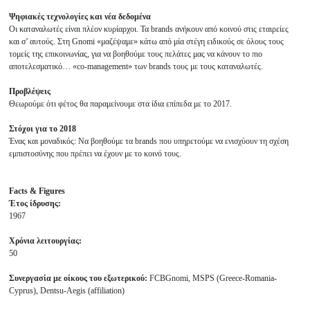
Ψηφιακές τεχνολογίες και νέα δεδομένα
Οι καταναλωτές είναι πλέον κυρίαρχοι. Τα brands ανήκουν από κοινού στις εταιρείες
και σ’ αυτούς. Στη Gnomi «μαζέψαμε» κάτω από μία στέγη ειδικούς σε όλους τους
τομείς της επικοινωνίας, για να βοηθούμε τους πελάτες μας να κάνουν το πιο
αποτελεσματικό… «co-management» των brands τους με τους καταναλωτές.
Προβλέψεις
Θεωρούμε ότι φέτος θα παραμείνουμε στα ίδια επίπεδα με το 2017.
Στόχοι για το 2018
Ένας και μοναδικός: Να βοηθούμε τα brands που υπηρετούμε να ενισχύουν τη σχέση
εμπιστοσύνης που πρέπει να έχουν με το κοινό τους.
Facts & Figures
Έτος ίδρυσης:
1967
Χρόνια λειτουργίας:
50
Συνεργασία με οίκους του εξωτερικού:
FCBGnomi, MSPS (Greece-Romania-
Cyprus), Dentsu-Aegis (affiliation)