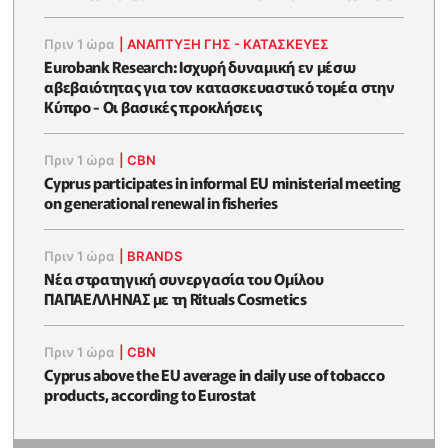
Πριν 1 ώρα
|
ΑΝΑΠΤΥΞΗ ΓΗΣ - ΚΑΤΑΣΚΕΥΕΣ
Eurobank Research: Ισχυρή δυναμική εν μέσω
αβεβαιότητας για τον κατασκευαστικό τομέα στην
Κύπρο - Οι βασικές προκλήσεις
Πριν 1 ώρα
|
CBN
Cyprus participates in informal EU ministerial meeting
on generational renewal in fisheries
Πριν 1 ώρα
|
BRANDS
Νέα στρατηγική συνεργασία του Ομίλου
ΠΑΠΑΕΛΛΗΝΑΣ με τη Rituals Cosmetics
Πριν 1 ώρα
|
CBN
Cyprus above the EU average in daily use of tobacco
products, according to Eurostat