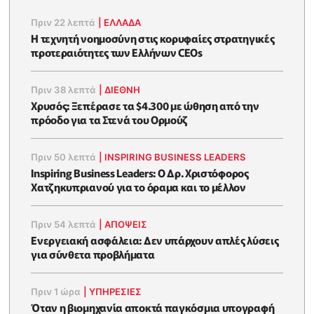
Πριν 22 λεπτά
|
ΕΛΛΆΔΑ
Η τεχνητή νοημοσύνη στις κορυφαίες στρατηγικές
προτεραιότητες των Ελλήνων CEOs
Πριν 38 λεπτά
|
ΔΙΕΘΝΗ
Χρυσός: Ξεπέρασε τα $4.300 με ώθηση από την
πρόοδο για τα Στενά του Ορμούζ
Πριν 50 λεπτά
|
INSPIRING BUSINESS LEADERS
Inspiring Business Leaders: Ο Δρ. Χριστόφορος
Χατζηκυπριανού για το όραμα και το μέλλον
Πριν 54 λεπτά
|
ΑΠΌΨΕΙΣ
Ενεργειακή ασφάλεια: Δεν υπάρχουν απλές λύσεις
για σύνθετα προβλήματα
Πριν 1 ώρα
|
ΥΠΗΡΕΣΙΕΣ
Όταν η βιομηχανία αποκτά παγκόσμια υπογραφή