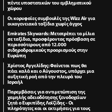
πέντε υποστατικών του εμβληματικού
χώρου
Οι κορυφαίες συμβουλές της Wizz Air για
οικογενειακά ταξίδια χωρίς άγχος
Emirates Skywards: Μετατρέπει τα μίλια
σε ταξίδια, προσφέροντας πρόσβαση σε
περισσότερους από 12.000
σιδηροδρομικούς προορισμούς στην
Ευρώπη
Χρίστος Αγγελίδης: Φαίνεται πως θα
πάει καλά και ο Αύγουστος, υπάρχει μια
αυξητική ροή από την πλευρά του
Ισραήλ
Παρεμβάσεις για αντιμετώπιση της
χαμηλής αδειοδότησης ξενοδοχείων
ζητά ο Ευριπίδης Λοϊζίδης - Οι
πληρότητες και οι εκτιμήσεις για τους