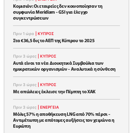
Κομισιόν: Οι εταιρείες δεν κοινοποίησαν τη
συμφωνία Meridiam - GSI για έλεγχο
συγκεντρώσεων
Πριν 1 ώρα
|
ΚΥΠΡΟΣ
Στα €36,5 δις το ΑΕΠ της Κύπρου το 2025
Πριν 3 ώρες
|
ΚΥΠΡΟΣ
Αυτά είναι τα νέα Διοικητικά Συμβούλια των
ημικρατικών οργανισμών - Αναλυτικά η σύνθεση
Πριν 3 ώρες
|
ΚΥΠΡΟΣ
Με απώλειες έκλεισε την Πέμπτη το ΧΑΚ
Πριν 3 ώρες
|
ΕΝΈΡΓΕΙΑ
Μόλις 57% η αποθήκευση LNG από 70% πέρσι -
Αντιμέτωπη με απότομες αυξήσεις τον χειμώνα η
Ευρώπη