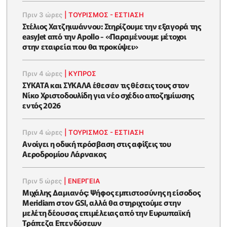
Πριν 3 ώρες
|
ΤΟΥΡΙΣΜΟΣ - ΕΣΤΙΑΣΗ
Στέλιος Χατζηιωάννου: Στηρίζουμε την εξαγορά της
easyJet από την Apollo - «Παραμένουμε μέτοχοι
στην εταιρεία που θα προκύψει»
Πριν 4 ώρες
|
ΚΥΠΡΟΣ
ΣΥΚΑΤΑ και ΣΥΚΑΛΑ έθεσαν τις θέσεις τους στον
Νίκο Χριστοδουλίδη για νέο σχέδιο αποζημίωσης
εντός 2026
Πριν 4 ώρες
|
ΤΟΥΡΙΣΜΟΣ - ΕΣΤΙΑΣΗ
Ανοίγει η οδική πρόσβαση στις αφίξεις του
Αεροδρομίου Λάρνακας
Πριν 5 ώρες
|
ΕΝΈΡΓΕΙΑ
Μιχάλης Δαμιανός: Ψήφος εμπιστοσύνης η είσοδος
Meridiam στον GSI, αλλά θα στηριχτούμε στην
μελέτη δέουσας επιμέλειας από την Ευρωπαϊκή
Τράπεζα Επενδύσεων