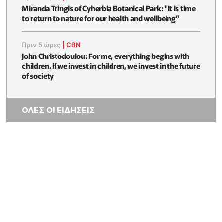
Miranda Tringis of Cyherbia Botanical Park: "It is time
to return to nature for our health and wellbeing"
Πριν 5 ώρες
|
CBN
John Christodoulou: For me, everything begins with
children. If we invest in children, we invest in the future
of society
ΟΛΕΣ ΟΙ ΕΙΔΗΣΕΙΣ