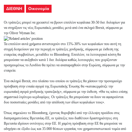
ΔΙΕΘΝΗ
Οικονομία
Οι τράπεζες μπορεί να χρειαστεί να βρουν επιπλέον κεφάλαια 30-50 δισ. δολαρίων για
να στηρίξουν τις νέες Ευρωπαϊκές μονάδες μετά από ένα σκληρό Brexit, σύμφωνα με
την Oliver Wyman Inc.
Τα επιπλέον αυτά χρήματα αντιστοιχούν στο 15%-30% των κεφαλαίων που αυτή τη
στιγμή δεσμεύουν για την περιοχή οι τράπεζες χονδρικής, σύμφωνα με έκθεση της
εταιρείας συμβούλων, μεταδίδει το Bloomberg. Επιπλέον, τα λειτουργικά κόστη θα
μπορούσαν να αυξηθούν κατά 1 δισ. δολάρια καθώς λειτουργίες που χειρίζονταν
προηγουμένως το Λονδίνο θα πρέπει να αναπαραχθούν στην Ευρώπη, σύμφωνα με την
εταιρεία.
Ένα σκληρό Brexit, στο πλαίσιο του οποίου οι τράπεζες θα χάσουν την προνομιούχο
πρόσβαση στην ενιαία αγορά της Ευρωπαϊκής Ένωσης θα «κατακερμάτιζε την
ευρωπαϊκή αγορά χονδρικής τραπεζικής», σύμφωνα με την έκθεση. «Θα τις κάνει επίσης
σημαντικά λιγότερο κερδοφόρες. Οι τράπεζες θα μπορούσαν να δουν να αφαιρούνται
δυο ποσοστιαίες μονάδες από την απόδοση των ιδίων κεφαλαίων τους».
Όπως σημειώνει το Bloomberg, έχοντας θορυβηθεί από την έλλειψη προόδου στις
διαπραγματεύσεις Βρετανίας-ΕΕ, οι τράπεζες που διαθέτουν δραστηριότητες στη
Βρετανία ιδρύουν οντότητες στην ΕΕ. Η χαμένη πρόσβαση στην ΕΕ θα μπορούσε να
οδηγήσει σε έξοδο έως και 35.000 θέσεων εργασίας του χρηματοπιστωτικού τομέα από