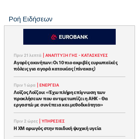
Ροή Ειδήσεων
Πριν 21 λεπτά
|
ΑΝΑΠΤΥΞΗ ΓΗΣ - ΚΑΤΑΣΚΕΥΕΣ
Αγορές ακινήτων: Οι 10 πιο ακριβές ευρωπαϊκές
πόλεις για αγορά κατοικίας (πίνακας)
Πριν 1 ώρα
|
ΕΝΈΡΓΕΙΑ
Λοΐζος Λοΐζου: «Έχω πλήρη επίγνωση των
προκλήσεων που αντιμετωπίζει η ΑΗΚ - Θα
εργαστώ με συνέπεια και μεθοδικότητα»
Πριν 2 ώρες
|
ΥΠΗΡΕΣΙΕΣ
Η XM αρωγός στην παιδική ψυχική υγεία