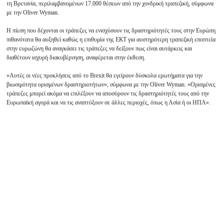
τη Βρετανία, περιλαμβανομένων 17.000 θέσεων από την χονδρική τραπεζική, σύμφωνα
με την Oliver Wyman.
Η πίεση που δέχονται οι τράπεζες να ενισχύσουν τις δραστηριότητές τους στην Ευρώπη
πιθανότατα θα αυξηθεί καθώς η επιθυμία της ΕΚΤ για αυστηρότερη τραπεζική εποπτεία
στην ευρωζώνη θα αναγκάσει τις τράπεζες να δείξουν πως είναι αυτάρκεις και
διαθέτουν ισχυρή διακυβέρνηση, αναφέρεται στην έκθεση.
«Αυτές οι νέες προκλήσεις από το Brexit θα εγείρουν δύσκολα ερωτήματα για την
βιωσιμότητα ορισμένων δραστηριοτήτων», σύμφωνα με την Oliver Wyman. «Ορισμένες
τράπεζες μπορεί ακόμα να επιλέξουν να αποσύρουν τις δραστηριότητές τους από την
Ευρωπαϊκή αγορά και να τις αναπτύξουν σε άλλες περιοχές, όπως η Ασία ή οι ΗΠΑ».