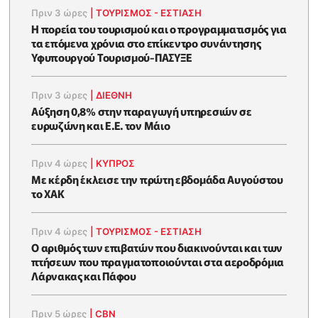
Πριν 3 ώρες
|
ΤΟΥΡΙΣΜΟΣ - ΕΣΤΙΑΣΗ
Η πορεία του τουρισμού και ο προγραμματισμός για
τα επόμενα χρόνια στο επίκεντρο συνάντησης
Υφυπουργού Τουρισμού-ΠΑΣΥΞΕ
Πριν 3 ώρες
|
ΔΙΕΘΝΗ
Αύξηση 0,8% στην παραγωγή υπηρεσιών σε
ευρωζώνη και Ε.Ε. τον Μάιο
Πριν 4 ώρες
|
ΚΥΠΡΟΣ
Με κέρδη έκλεισε την πρώτη εβδομάδα Αυγούστου
το ΧΑΚ
Πριν 4 ώρες
|
ΤΟΥΡΙΣΜΟΣ - ΕΣΤΙΑΣΗ
Ο αριθμός των επιβατών που διακινούνται και των
πτήσεων που πραγματοποιούνται στα αεροδρόμια
Λάρνακας και Πάφου
Πριν 5 ώρες
|
CBN