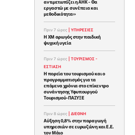
αντιμετωπίζει η ΑΗΚ - Θα
εργαστώ με συνέπεια και
μεθοδικότητα»
Πριν 7 ώρες
|
ΥΠΗΡΕΣΙΕΣ
Η XM αρωγός στην παιδική
ψυχική υγεία
Πριν 7 ώρες
|
ΤΟΥΡΙΣΜΟΣ -
ΕΣΤΙΑΣΗ
Η πορεία του τουρισμού και ο
προγραμματισμός για τα
επόμενα χρόνια στο επίκεντρο
συνάντησης Υφυπουργού
Τουρισμού-ΠΑΣΥΞΕ
Πριν 8 ώρες
|
ΔΙΕΘΝΗ
Αύξηση 0,8% στην παραγωγή
υπηρεσιών σε ευρωζώνη και Ε.Ε.
τον Μάιο