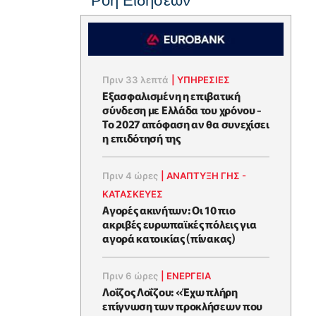
Ροή Ειδήσεων
Πριν 33 λεπτά
|
ΥΠΗΡΕΣΙΕΣ
Εξασφαλισμένη η επιβατική
σύνδεση με Ελλάδα του χρόνου -
Το 2027 απόφαση αν θα συνεχίσει
η επιδότησή της
Πριν 4 ώρες
|
ΑΝΑΠΤΥΞΗ ΓΗΣ -
ΚΑΤΑΣΚΕΥΕΣ
Αγορές ακινήτων: Οι 10 πιο
ακριβές ευρωπαϊκές πόλεις για
αγορά κατοικίας (πίνακας)
Πριν 6 ώρες
|
ΕΝΈΡΓΕΙΑ
Λοΐζος Λοΐζου: «Έχω πλήρη
επίγνωση των προκλήσεων που