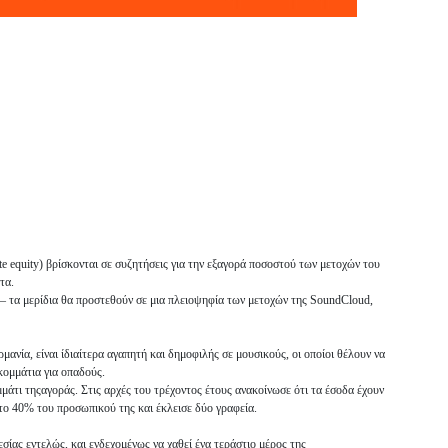
te equity) βρίσκονται σε συζητήσεις για την εξαγορά ποσοστού των μετοχών του
τα.
ές – τα μερίδια θα προστεθούν σε μια πλειοψηφία των μετοχών της SoundCloud,
νία, είναι ίδιαίτερα αγαπητή και δημοφιλής σε μουσικούς, οι οποίοι θέλουν να
κομμάτια για οπαδούς.
μμάτι τηςαγοράς. Στις αρχές του τρέχοντος έτους ανακοίνωσε ότι τα έσοδα έχουν
 το 40% του προσωπικού της και έκλεισε δύο γραφεία.
σίας εντελώς, και ενδεχομένως να χαθεί ένα τεράστιο μέρος της