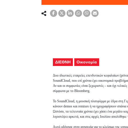
ΔΙΕΘΝΗ
Οικονομία
Δυο ιδιωτικές εταιρείες επενδυτικών κεφαλαίων (priva
SoundCloud, που επί χρόνια έχει οικονομικά προβλήμα
Αν και οι συμφωνίες είναι ξεχωριστές – και όχι τελικ
σύμφωνα με το Bloomberg.
Το SoundCloud, η μουσική πλατφόρμα με έδρα στη Γερμα
κάνουν demos και remixes ή να ηχογραφήσουν σπάνια 
Ωστόσο, τα τελευταία χρόνια έχει χάσει ένα μεγάλο κο
λιγοστέψει αρκετά, και στις αρχές Ιουλίου απολύθηκε
Αυτό οδήγησε στην ανησυχία για το κλείσιμο της υπηρε