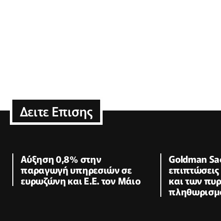
Δειτε Επισης
Αύξηση 0,8% στην
Goldman Sac
παραγωγή υπηρεσιών σε
επιπτώσεις
ευρωζώνη και Ε.Ε. τον Μάιο
και των πυ
πληθωρισμό