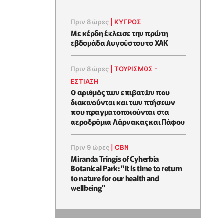
Πριν 8 ώρες
|
ΚΥΠΡΟΣ
Με κέρδη έκλεισε την πρώτη
εβδομάδα Αυγούστου το ΧΑΚ
Πριν 8 ώρες
|
ΤΟΥΡΙΣΜΟΣ -
ΕΣΤΙΑΣΗ
Ο αριθμός των επιβατών που
διακινούνται και των πτήσεων
που πραγματοποιούνται στα
αεροδρόμια Λάρνακας και Πάφου
Πριν 9 ώρες
|
CBN
Miranda Tringis of Cyherbia
Botanical Park: "It is time to return
to nature for our health and
wellbeing"