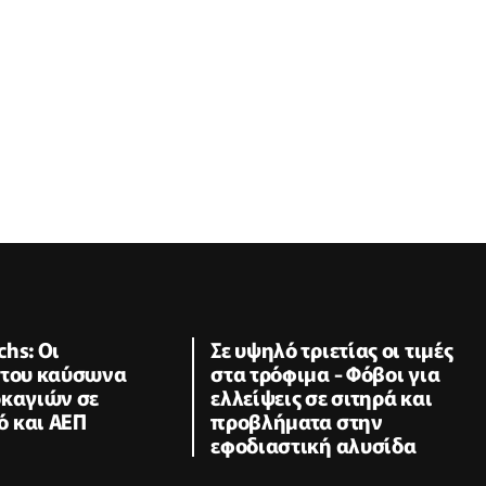
hs: Οι
Σε υψηλό τριετίας οι τιμές
 του καύσωνα
στα τρόφιμα - Φόβοι για
ρκαγιών σε
ελλείψεις σε σιτηρά και
 και ΑΕΠ
προβλήματα στην
εφοδιαστική αλυσίδα