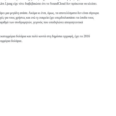
x Ljung είχε τότε διαβεβαιώσει ότι το SoundCloud δεν πρόκειται να κλείσει.
άρει μια μεγάλη ανάσα. Ακόμα κι έτσι, όμως, τα αποτελέσματα δεν είναι σίγουρα.
ς για τους χρήστες και ενώ η εταιρεία έχει υπερδιπλασιάσει τα έσοδα τους
ν αριθμό των συνδρομητών, γεγονός που υποδηλώνει απογοητευτικά
ισεκατομμύρια δολάρια και πολύ κοντά στη δημόσια εγγραφή, έχει το 2016
τομμύρια δολάρια..