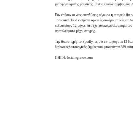
μεταφορτωμένης μουσικής. Ο Διευθύνων Σύμβουλος Ale
Εάν έρθουν οι νέες επενδύσεις σίγουρα η εταιρεία θα π
Το SoundCloud εισήγαγε αρκετές συνδρομητικές επιλογέ
τελευταίους 12 μήνες, δεν έχει ανακοινώσει ακόμα το
αποτελέσματα μέχρι στιγμής.
Την ίδια στιγμή, το Spotify, με μια εκτίμηση στα 13 δ
διπλάσιεςλειτουργικές ζημίες που φτάνουν τα 389 εκα
ΠΗΓΗ: fortunegreece.com