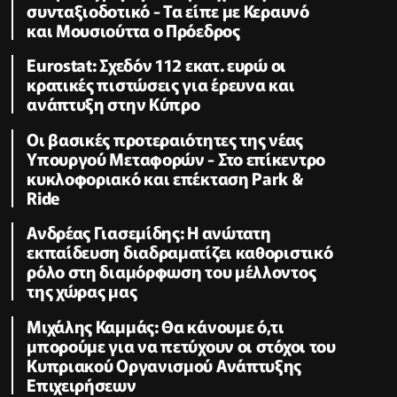
συνταξιοδοτικό - Τα είπε με Κεραυνό
και Μουσιούττα ο Πρόεδρος
Eurostat: Σχεδόν 112 εκατ. ευρώ οι
κρατικές πιστώσεις για έρευνα και
ανάπτυξη στην Κύπρο
Οι βασικές προτεραιότητες της νέας
Υπουργού Μεταφορών - Στο επίκεντρο
κυκλοφοριακό και επέκταση Park &
Ride
Ανδρέας Γιασεμίδης: Η ανώτατη
εκπαίδευση διαδραματίζει καθοριστικό
ρόλο στη διαμόρφωση του μέλλοντος
της χώρας μας
Μιχάλης Καμμάς: Θα κάνουμε ό,τι
μπορούμε για να πετύχουν οι στόχοι του
Κυπριακού Οργανισμού Ανάπτυξης
Επιχειρήσεων