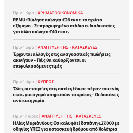
Πριν 1 ώρα
|
ΧΡΗΜΑΤΟΟΙΚΟΝΟΜΙΚΆ
REMU: Πώλησε ακίνητα €26 εκατ. το πρώτο
εξάμηνο - Σε προχωρημένο στάδιο οι διαδικασίες
για άλλα ακίνητα €40 εκατ.
Πριν 1 ώρα
|
ΑΝΑΠΤΥΞΗ ΓΗΣ - ΚΑΤΑΣΚΕΥΕΣ
Έρχονται αλλαγές στις αναγκαστικές πωλήσεις
ακινήτων - Πώς θα καθορίζονται οι
επιφυλασσόμενες τιμές
Πριν 1 ώρα
|
ΚΥΠΡΟΣ
Όλες οι εταιρείες στις οποίες έδωσε πέραν του ενός
εκατ. για αγορά υπηρεσιών το κράτος - Οι δαπάνες
ανά κατηγορία
Πριν 17 ώρες
|
ΑΝΑΠΤΥΞΗ ΓΗΣ - ΚΑΤΑΣΚΕΥΕΣ
Ηλίας Μυριάνθους: Θα καλυφθεί δαπάνη €27.000 με
οδηγίες ΥΠΕΣ για κατασκευή δρόμου από Χολέτρια