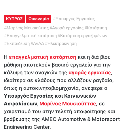
#
Υπουργός Εργασίας
ΚΥΠΡΟΣ
Οικονομία
#
Μαρίνος Μουσιούττας
#
Αγορά εργασίας
#
Κατάρτιση
#
Επαγγελματική κατάρτιση
#
Κατάρτιση εργαζομένων
#
Εκπαίδευση
#
ΑνΑΔ
#
Ηλεκτροκίνηση
Η
επαγγελματική κατάρτιση
και η διά βίου
μάθηση αποτελούν βασικό εργαλείο για την
κάλυψη των αναγκών της
αγοράς εργασίας
,
ιδιαίτερα σε κλάδους που αλλάζουν ραγδαία,
όπως η αυτοκινητοβιομηχανία, ανέφερε ο
Υπουργός Εργασίας και Κοινωνικών
Ασφαλίσεων,
Μαρίνος Μουσιούττας
, σε
χαιρετισμό του στην τελετή αποφοίτησης και
βράβευσης της AMEC Automotive & Motorsport
Engineering Center.