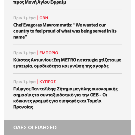
προς Μονή Αγίου Εφραίμ
Πριν 1 μέρα
|
CBN
Chef Evagoras Mavrommatis: “We wanted our
country to feel proud of what was being served in its
name”
Πριν 1 μέρα
|
ΕΜΠΟΡΙΟ
Κώστας Αντωνίου: Στη METRO η επιτυχία χτίζεται με
εμπειρία, ομαδικότητα και γνώση της αγοράς
Πριν 1 μέρα
|
ΚΥΠΡΟΣ
Γιώργος Παντελίδης: Ζήτημα μεγάλης οικονομικής
σημασίας το συνταξιοδοτικό για την ΟΕΒ - Οι
κόκκινες γραμμές για εισφορές και Ταμεία
Προνοίας
ΟΛΕΣ ΟΙ ΕΙΔΗΣΕΙΣ