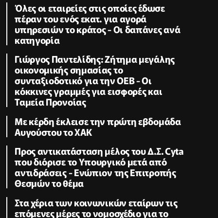
Όλες οι εταιρείες στις οποίες έδωσε
πέραν του ενός εκατ. για αγορά
υπηρεσιών το κράτος - Οι δαπάνες ανά
κατηγορία
Γιώργος Παντελίδης: Ζήτημα μεγάλης
οικονομικής σημασίας το
συνταξιοδοτικό για την ΟΕΒ - Οι
κόκκινες γραμμές για εισφορές και
Ταμεία Προνοίας
Με κέρδη έκλεισε την πρώτη εβδομάδα
Αυγούστου το ΧΑΚ
Προς αντικατάσταση μέλος του Δ.Σ. Cyta
που διόρισε το Υπουργικό μετά από
αντιδράσεις - Ενώπιον της Επιτροπής
Θεσμών το θέμα
Στα χέρια των κοινωνικών εταίρων τις
επόμενες μέρες το νομοσχέδιο για το