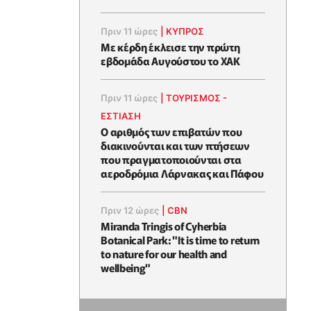
Πριν 11 ώρες
|
ΚΥΠΡΟΣ
Με κέρδη έκλεισε την πρώτη
εβδομάδα Αυγούστου το ΧΑΚ
Πριν 11 ώρες
|
ΤΟΥΡΙΣΜΟΣ -
ΕΣΤΙΑΣΗ
Ο αριθμός των επιβατών που
διακινούνται και των πτήσεων
που πραγματοποιούνται στα
αεροδρόμια Λάρνακας και Πάφου
Πριν 12 ώρες
|
CBN
Miranda Tringis of Cyherbia
Botanical Park: "It is time to return
to nature for our health and
wellbeing"