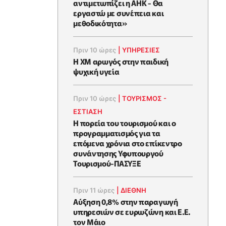
αντιμετωπίζει η ΑΗΚ - Θα
εργαστώ με συνέπεια και
μεθοδικότητα»
Πριν 10 ώρες
|
ΥΠΗΡΕΣΙΕΣ
Η XM αρωγός στην παιδική
ψυχική υγεία
Πριν 10 ώρες
|
ΤΟΥΡΙΣΜΟΣ -
ΕΣΤΙΑΣΗ
Η πορεία του τουρισμού και ο
προγραμματισμός για τα
επόμενα χρόνια στο επίκεντρο
συνάντησης Υφυπουργού
Τουρισμού-ΠΑΣΥΞΕ
Πριν 11 ώρες
|
ΔΙΕΘΝΗ
Αύξηση 0,8% στην παραγωγή
υπηρεσιών σε ευρωζώνη και Ε.Ε.
τον Μάιο