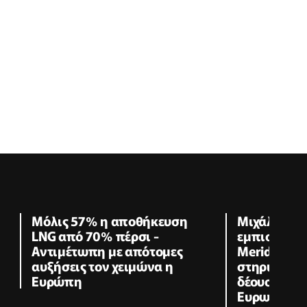
Μόλις 57% η αποθήκευση
Μιχάλης Δα
LNG από 70% πέρσι -
εμπιστοσύν
Αντιμέτωπη με απότομες
Meridiam στ
αυξήσεις τον χειμώνα η
στηριχτούμ
Ευρώπη
δέουσας επ
Ευρωπαϊκή