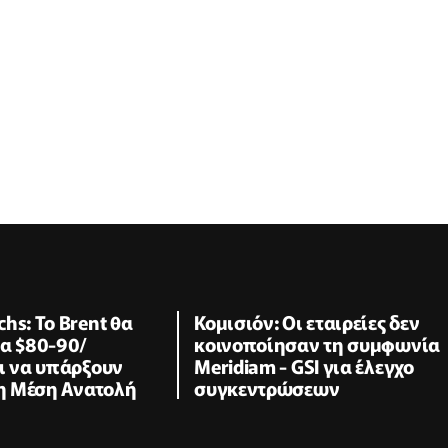
hs: Το Brent θα
Κομισιόν: Οι εταιρείες δεν
τα $80-90/
κοινοποίησαν τη συμφωνία
ι να υπάρξουν
Meridiam - GSI για έλεγχο
τη Μέση Ανατολή
συγκεντρώσεων