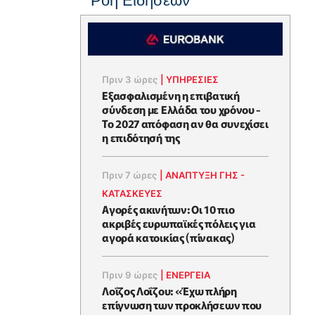
Ροή Ειδήσεων
Πριν 3 ώρες
|
ΥΠΗΡΕΣΙΕΣ
Εξασφαλισμένη η επιβατική
σύνδεση με Ελλάδα του χρόνου -
Το 2027 απόφαση αν θα συνεχίσει
η επιδότησή της
Πριν 7 ώρες
|
ΑΝΑΠΤΥΞΗ ΓΗΣ -
ΚΑΤΑΣΚΕΥΕΣ
Αγορές ακινήτων: Οι 10 πιο
ακριβές ευρωπαϊκές πόλεις για
αγορά κατοικίας (πίνακας)
Πριν 9 ώρες
|
ΕΝΈΡΓΕΙΑ
Λοΐζος Λοΐζου: «Έχω πλήρη
επίγνωση των προκλήσεων που