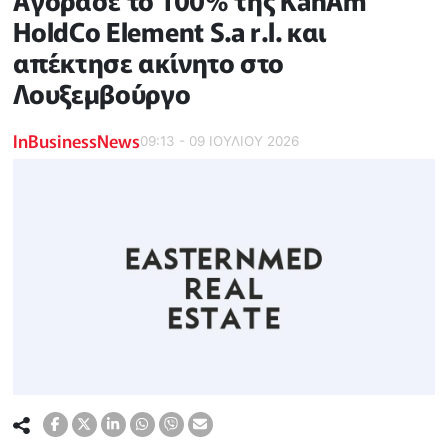
Αγόρασε το 100% της KanAm
HoldCo Element S.a r.l. και
απέκτησε ακίνητο στο
Λουξεμβούργο
InBusinessNews
09:13 - 09 ΙΟΥΛΙΟΥ 2026