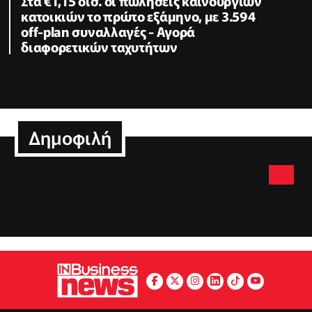
Στα €1,15 δισ. οι πωλήσεις καινούργιων
κατοικιών το πρώτο εξάμηνο, με 3.594
off-plan συναλλαγές - Αγορά
διαφορετικών ταχυτήτων
Δημοφιλή