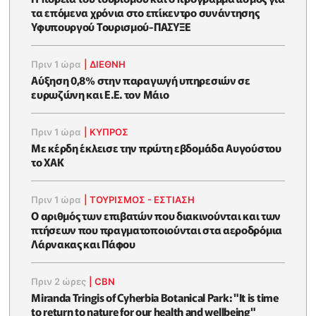
τα επόμενα χρόνια στο επίκεντρο συνάντησης
Υφυπουργού Τουρισμού-ΠΑΣΥΞΕ
Πριν 1 ώρα
|
ΔΙΕΘΝΗ
Αύξηση 0,8% στην παραγωγή υπηρεσιών σε
ευρωζώνη και Ε.Ε. τον Μάιο
Πριν 1 ώρα
|
ΚΥΠΡΟΣ
Με κέρδη έκλεισε την πρώτη εβδομάδα Αυγούστου
το ΧΑΚ
Πριν 1 ώρα
|
ΤΟΥΡΙΣΜΟΣ - ΕΣΤΙΑΣΗ
Ο αριθμός των επιβατών που διακινούνται και των
πτήσεων που πραγματοποιούνται στα αεροδρόμια
Λάρνακας και Πάφου
Πριν 2 ώρες
|
CBN
Miranda Tringis of Cyherbia Botanical Park: "It is time
to return to nature for our health and wellbeing"