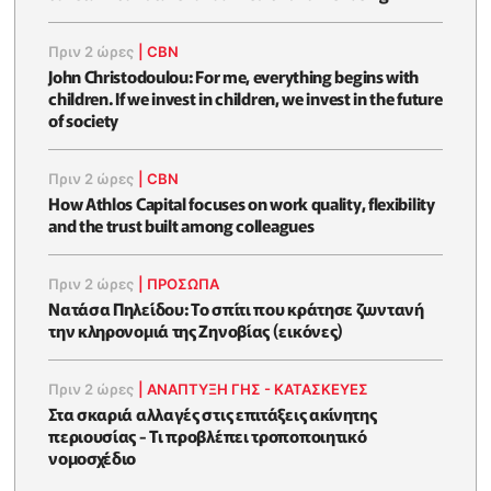
Πριν 2 ώρες
|
CBN
John Christodoulou: For me, everything begins with
children. If we invest in children, we invest in the future
of society
Πριν 2 ώρες
|
CBN
How Athlos Capital focuses on work quality, flexibility
and the trust built among colleagues
Πριν 2 ώρες
|
ΠΡΟΣΩΠΑ
Νατάσα Πηλείδου: Το σπίτι που κράτησε ζωντανή
την κληρονομιά της Ζηνοβίας (εικόνες)
Πριν 2 ώρες
|
ΑΝΑΠΤΥΞΗ ΓΗΣ - ΚΑΤΑΣΚΕΥΕΣ
Στα σκαριά αλλαγές στις επιτάξεις ακίνητης
περιουσίας - Τι προβλέπει τροποποιητικό
νομοσχέδιο