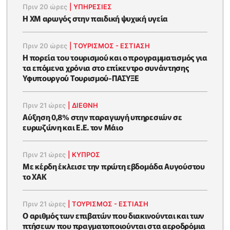
Πριν 20 ώρες
|
ΥΠΗΡΕΣΙΕΣ
Η XM αρωγός στην παιδική ψυχική υγεία
Πριν 20 ώρες
|
ΤΟΥΡΙΣΜΟΣ - ΕΣΤΙΑΣΗ
Η πορεία του τουρισμού και ο προγραμματισμός για
τα επόμενα χρόνια στο επίκεντρο συνάντησης
Υφυπουργού Τουρισμού-ΠΑΣΥΞΕ
Πριν 21 ώρες
|
ΔΙΕΘΝΗ
Αύξηση 0,8% στην παραγωγή υπηρεσιών σε
ευρωζώνη και Ε.Ε. τον Μάιο
Πριν 21 ώρες
|
ΚΥΠΡΟΣ
Με κέρδη έκλεισε την πρώτη εβδομάδα Αυγούστου
το ΧΑΚ
Πριν 21 ώρες
|
ΤΟΥΡΙΣΜΟΣ - ΕΣΤΙΑΣΗ
Ο αριθμός των επιβατών που διακινούνται και των
πτήσεων που πραγματοποιούνται στα αεροδρόμια