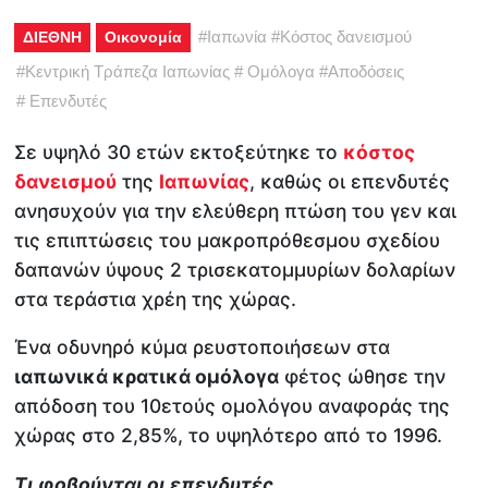
#
Ιαπωνία
#
Κόστος δανεισμού
ΔΙΕΘΝΗ
Οικονομία
#
Κεντρική Τράπεζα Ιαπωνίας
#
Ομόλογα
#
Αποδόσεις
#
Επενδυτές
Σε υψηλό 30 ετών εκτοξεύτηκε το
κόστος
δανεισμού
της
Ιαπωνίας
, καθώς οι επενδυτές
ανησυχούν για την ελεύθερη πτώση του γεν και
τις επιπτώσεις του μακροπρόθεσμου σχεδίου
δαπανών ύψους 2 τρισεκατομμυρίων δολαρίων
στα τεράστια χρέη της χώρας.
Ένα οδυνηρό κύμα ρευστοποιήσεων στα
ιαπωνικά κρατικά ομόλογα
φέτος ώθησε την
απόδοση του 10ετούς ομολόγου αναφοράς της
χώρας στο 2,85%, το υψηλότερο από το 1996.
Τι φοβούνται οι επενδυτές