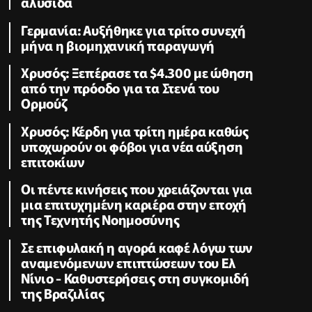
αλυσίδα
Γερμανία: Αυξήθηκε για τρίτο συνεχή
μήνα η βιομηχανική παραγωγή
Χρυσός: Ξεπέρασε τα $4.300 με ώθηση
από την πρόοδο για τα Στενά του
Ορμούζ
Χρυσός: Κέρδη για τρίτη ημέρα καθώς
υποχωρούν οι φόβοι για νέα αύξηση
επιτοκίων
Οι πέντε κινήσεις που χρειάζονται για
μια επιτυχημένη καριέρα στην εποχή
της Τεχνητής Νοημοσύνης
Σε επιφυλακή η αγορά καφέ λόγω των
αναμενόμενων επιπτώσεων του Ελ
Νίνιο - Καθυστερήσεις στη συγκομιδή
της Βραζιλίας