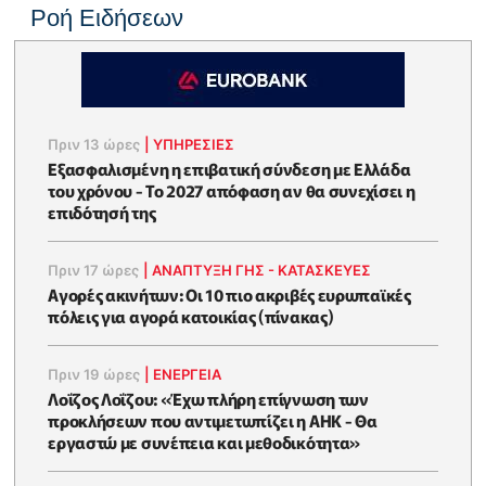
Ροή Ειδήσεων
Πριν 13 ώρες
|
ΥΠΗΡΕΣΙΕΣ
Εξασφαλισμένη η επιβατική σύνδεση με Ελλάδα
του χρόνου - Το 2027 απόφαση αν θα συνεχίσει η
επιδότησή της
Πριν 17 ώρες
|
ΑΝΑΠΤΥΞΗ ΓΗΣ - ΚΑΤΑΣΚΕΥΕΣ
Αγορές ακινήτων: Οι 10 πιο ακριβές ευρωπαϊκές
πόλεις για αγορά κατοικίας (πίνακας)
Πριν 19 ώρες
|
ΕΝΈΡΓΕΙΑ
Λοΐζος Λοΐζου: «Έχω πλήρη επίγνωση των
προκλήσεων που αντιμετωπίζει η ΑΗΚ - Θα
εργαστώ με συνέπεια και μεθοδικότητα»