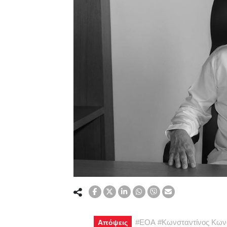
#
ΕΟΑ
#
Κωνσταντίνος Κων
Απόψεις