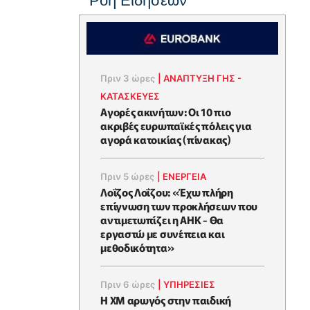
Ροή Ειδήσεων
Πριν 3 ώρες
|
ΑΝΑΠΤΥΞΗ ΓΗΣ -
ΚΑΤΑΣΚΕΥΕΣ
Αγορές ακινήτων: Οι 10 πιο
ακριβές ευρωπαϊκές πόλεις για
αγορά κατοικίας (πίνακας)
Πριν 5 ώρες
|
ΕΝΈΡΓΕΙΑ
Λοΐζος Λοΐζου: «Έχω πλήρη
επίγνωση των προκλήσεων που
αντιμετωπίζει η ΑΗΚ - Θα
εργαστώ με συνέπεια και
μεθοδικότητα»
Πριν 6 ώρες
|
ΥΠΗΡΕΣΙΕΣ
Η XM αρωγός στην παιδική