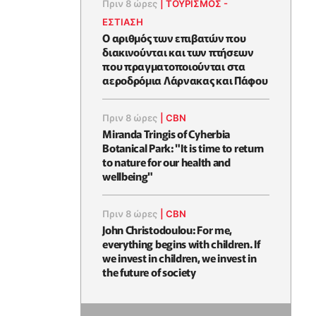
Πριν 8 ώρες
|
ΤΟΥΡΙΣΜΟΣ -
ΕΣΤΙΑΣΗ
Ο αριθμός των επιβατών που
διακινούνται και των πτήσεων
που πραγματοποιούνται στα
αεροδρόμια Λάρνακας και Πάφου
Πριν 8 ώρες
|
CBN
Miranda Tringis of Cyherbia
Botanical Park: "It is time to return
to nature for our health and
wellbeing"
Πριν 8 ώρες
|
CBN
John Christodoulou: For me,
everything begins with children. If
we invest in children, we invest in
the future of society