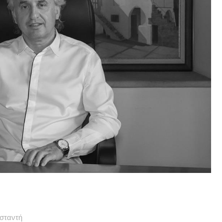
σταντή