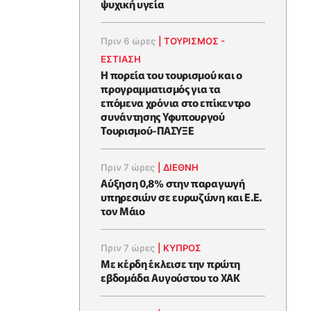
ψυχική υγεία
Πριν 6 ώρες
|
ΤΟΥΡΙΣΜΟΣ -
ΕΣΤΙΑΣΗ
Η πορεία του τουρισμού και ο
προγραμματισμός για τα
επόμενα χρόνια στο επίκεντρο
συνάντησης Υφυπουργού
Τουρισμού-ΠΑΣΥΞΕ
Πριν 7 ώρες
|
ΔΙΕΘΝΗ
Αύξηση 0,8% στην παραγωγή
υπηρεσιών σε ευρωζώνη και Ε.Ε.
τον Μάιο
Πριν 7 ώρες
|
ΚΥΠΡΟΣ
Με κέρδη έκλεισε την πρώτη
εβδομάδα Αυγούστου το ΧΑΚ