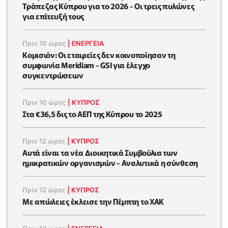
Τράπεζας Κύπρου για το 2026 - Οι τρεις πυλώνες
για επίτευξή τους
Πριν 10 ώρες
|
ΕΝΈΡΓΕΙΑ
Κομισιόν: Οι εταιρείες δεν κοινοποίησαν τη
συμφωνία Meridiam - GSI για έλεγχο
συγκεντρώσεων
Πριν 10 ώρες
|
ΚΥΠΡΟΣ
Στα €36,5 δις το ΑΕΠ της Κύπρου το 2025
Πριν 12 ώρες
|
ΚΥΠΡΟΣ
Αυτά είναι τα νέα Διοικητικά Συμβούλια των
ημικρατικών οργανισμών - Αναλυτικά η σύνθεση
Πριν 12 ώρες
|
ΚΥΠΡΟΣ
Με απώλειες έκλεισε την Πέμπτη το ΧΑΚ