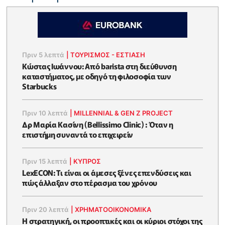
Πριν 5 λεπτά
|
ΤΟΥΡΙΣΜΟΣ - ΕΣΤΙΑΣΗ
Κώστας Ιωάννου: Από barista στη διεύθυνση
καταστήματος, με οδηγό τη φιλοσοφία των
Starbucks
Πριν 10 λεπτά
|
MILLENNIAL & GEN Z PROJECT
Δρ Μαρία Κασίνη (Bellissimo Clinic) : Όταν η
επιστήμη συναντά το επιχειρείν
Πριν 15 λεπτά
|
ΚΥΠΡΟΣ
LexECON: Τι είναι οι άμεσες ξένες επενδύσεις και
πώς άλλαξαν στο πέρασμα του χρόνου
Πριν 20 λεπτά
|
ΧΡΗΜΑΤΟΟΙΚΟΝΟΜΙΚΆ
Η στρατηγική, οι προοπτικές και οι κύριοι στόχοι της