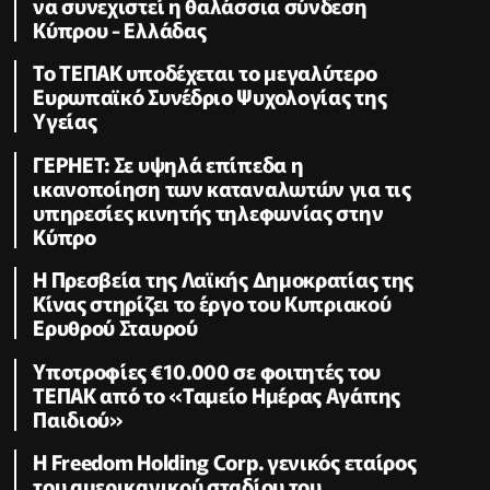
να συνεχιστεί η θαλάσσια σύνδεση
Κύπρου - Ελλάδας
Το ΤΕΠΑΚ υποδέχεται το μεγαλύτερο
Ευρωπαϊκό Συνέδριο Ψυχολογίας της
Υγείας
ΓΕΡΗΕΤ: Σε υψηλά επίπεδα η
ικανοποίηση των καταναλωτών για τις
υπηρεσίες κινητής τηλεφωνίας στην
Κύπρο
Η Πρεσβεία της Λαϊκής Δημοκρατίας της
Κίνας στηρίζει το έργο του Κυπριακού
Ερυθρού Σταυρού
Υποτροφίες €10.000 σε φοιτητές του
ΤΕΠΑΚ από το «Ταμείο Ημέρας Αγάπης
Παιδιού»
Η Freedom Holding Corp. γενικός εταίρος
του αμερικανικού σταδίου του