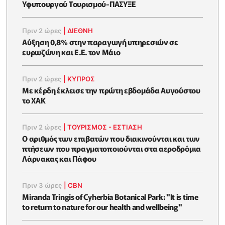
Υφυπουργού Τουρισμού-ΠΑΣΥΞΕ
Πριν 2 ώρες
|
ΔΙΕΘΝΗ
Αύξηση 0,8% στην παραγωγή υπηρεσιών σε
ευρωζώνη και Ε.Ε. τον Μάιο
Πριν 2 ώρες
|
ΚΥΠΡΟΣ
Με κέρδη έκλεισε την πρώτη εβδομάδα Αυγούστου
το ΧΑΚ
Πριν 2 ώρες
|
ΤΟΥΡΙΣΜΟΣ - ΕΣΤΙΑΣΗ
Ο αριθμός των επιβατών που διακινούνται και των
πτήσεων που πραγματοποιούνται στα αεροδρόμια
Λάρνακας και Πάφου
Πριν 3 ώρες
|
CBN
Miranda Tringis of Cyherbia Botanical Park: "It is time
to return to nature for our health and wellbeing"