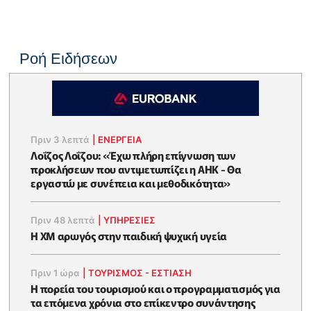
Ροή Ειδήσεων
Πριν 3 λεπτά
|
ΕΝΈΡΓΕΙΑ
Λοΐζος Λοΐζου: «Έχω πλήρη επίγνωση των
προκλήσεων που αντιμετωπίζει η ΑΗΚ - Θα
εργαστώ με συνέπεια και μεθοδικότητα»
Πριν 48 λεπτά
|
ΥΠΗΡΕΣΙΕΣ
Η XM αρωγός στην παιδική ψυχική υγεία
Πριν 1 ώρα
|
ΤΟΥΡΙΣΜΟΣ - ΕΣΤΙΑΣΗ
Η πορεία του τουρισμού και ο προγραμματισμός για
τα επόμενα χρόνια στο επίκεντρο συνάντησης