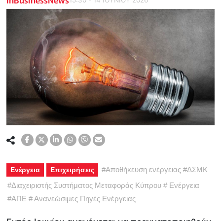
#
Αποθήκευση ενέργειας
#
ΔΣΜΚ
Ενέργεια
Επιχειρήσεις
#
Διαχειριστής Συστήματος Μεταφοράς Κύπρου
#
Ενέργεια
#
ΑΠΕ
#
Ανανεώσιμες Πηγές Ενέργειας