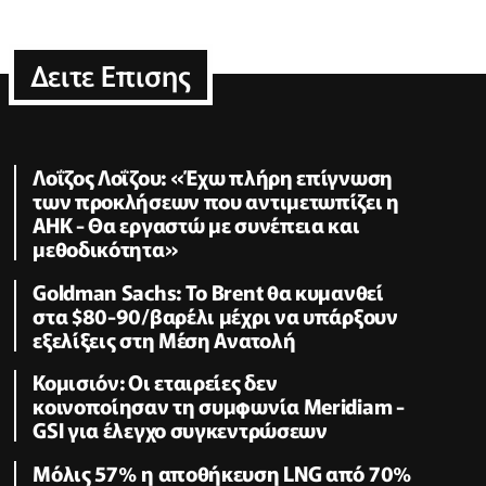
Δειτε Επισης
Λοΐζος Λοΐζου: «Έχω πλήρη επίγνωση
των προκλήσεων που αντιμετωπίζει η
ΑΗΚ - Θα εργαστώ με συνέπεια και
μεθοδικότητα»
Goldman Sachs: Το Brent θα κυμανθεί
στα $80-90/βαρέλι μέχρι να υπάρξουν
εξελίξεις στη Μέση Ανατολή
Κομισιόν: Οι εταιρείες δεν
κοινοποίησαν τη συμφωνία Meridiam -
GSI για έλεγχο συγκεντρώσεων
Μόλις 57% η αποθήκευση LNG από 70%