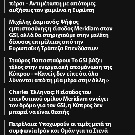
πέρσι - Αντιμέτωπη με απότομες
αυξήσεις τον χειμώνα η Ευρώπη
Μιχάλης Δαμιανός: Ψήφος
εμπιστοσύνης η είσοδος Meridiam στον
GSI, αλλά θα στηριχτούμε στην μελέτη
δέουσας επιμέλειας από την
Ευρωπαϊκή Τράπεζα Επενδύσεων
Σταύρος Παπασταύρου: Το GSI βάζει
τέλος στην ενεργειακή απομόνωση της
Κύπρου - «Κανείς δεν είπε ότι όλα
λύνονται από τη μία μέρα στην άλλη»
Charles Έλληνας: Η είσοδος του
επενδυτικού ομίλου Meridiam ανοίγει
τον δρόμο για τον GSI, η Κύπρος δεν
μπορεί να είναι θεατής
Πετρέλαιο: Υποχωρούν οι τιμές μετά τη
συμφωνία Ιράν και Ομάν για τα Στενά