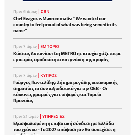
Πριν 6 ώρες
|
CBN
Chef Evagoras Mavrommatis: “We wanted our
country to feel proud of what was being served in its
name”
Πριν 7 ώρες
|
ΕΜΠΟΡΙΟ
Κώστας Αντωνίου: Στη METRO η επιτυχία χτίζεται με
εμπειρία, ομαδικότητα και γνώση της αγοράς
Πριν 7 ώρες
|
ΚΥΠΡΟΣ
Γιώργος Παντελίδης: Ζήτημα μεγάλης οικονομικής
σημασίας το συνταξιοδοτικό για την ΟΕΒ - Οι
κόκκινες γραμμές για εισφορές και Ταμεία
Προνοίας
Πριν 21 ώρες
|
ΥΠΗΡΕΣΙΕΣ
Εξασφαλισμένη η επιβατική σύνδεση με Ελλάδα
του χρόνου - Το 2027 απόφαση αν θα συνεχίσει η