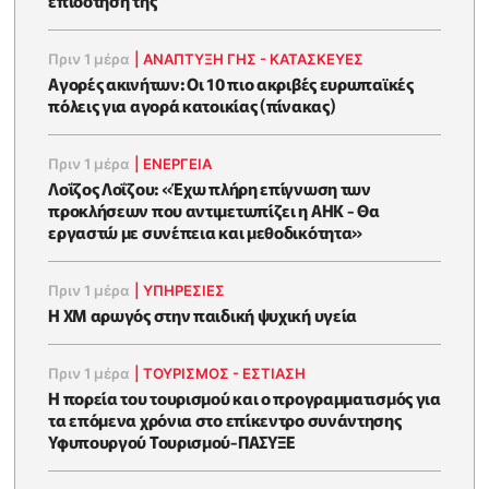
επιδότησή της
Πριν 1 μέρα
|
ΑΝΑΠΤΥΞΗ ΓΗΣ - ΚΑΤΑΣΚΕΥΕΣ
Αγορές ακινήτων: Οι 10 πιο ακριβές ευρωπαϊκές
πόλεις για αγορά κατοικίας (πίνακας)
Πριν 1 μέρα
|
ΕΝΈΡΓΕΙΑ
Λοΐζος Λοΐζου: «Έχω πλήρη επίγνωση των
προκλήσεων που αντιμετωπίζει η ΑΗΚ - Θα
εργαστώ με συνέπεια και μεθοδικότητα»
Πριν 1 μέρα
|
ΥΠΗΡΕΣΙΕΣ
Η XM αρωγός στην παιδική ψυχική υγεία
Πριν 1 μέρα
|
ΤΟΥΡΙΣΜΟΣ - ΕΣΤΙΑΣΗ
Η πορεία του τουρισμού και ο προγραμματισμός για
τα επόμενα χρόνια στο επίκεντρο συνάντησης
Υφυπουργού Τουρισμού-ΠΑΣΥΞΕ