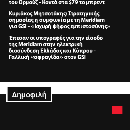
του Ορμούζ - Κοντά στα $79 το μπρεντ
Κυριάκος Μητσοτάκης: Στρατηγικής
σημασίας η συμφωνία με τη Meridiam
για GSI - «Ισχυρή ψήφος εμπιστοσύνης»
Έπεσαν οι υπογραφές για την είσοδο
της Meridiam στην ηλεκτρική
διασύνδεση Ελλάδας και Κύπρου -
Γαλλική «σφραγίδα» στον GSI
Δημοφιλή