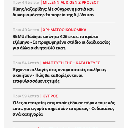
Πριν 44 λεπτά
|
MILLENNIAL & GEN Z PROJECT
Κίκης Λαζαρίδης: Με σύγχρονη ματιά και
δυναμισμό στη νέα πορεία της A.J. Vouros
Πριν 49 λεπτά
|
ΧΡΗΜΑΤΟΟΙΚΟΝΟΜΙΚΆ
REMU: Πώλησε ακίνητα €26 εκατ. το πρώτο
εξάμηνο - Σε προχωρημένο στάδιο οι διαδικασίες
για άλλα ακίνητα €40 εκατ.
Πριν 54 λεπτά
|
ΑΝΑΠΤΥΞΗ ΓΗΣ - ΚΑΤΑΣΚΕΥΕΣ
Έρχονται αλλαγές στις αναγκαστικές πωλήσεις
ακινήτων - Πώς θα καθορίζονται οι
επιφυλασσόμενες τιμές
Πριν 59 λεπτά
|
ΚΥΠΡΟΣ
Όλες οι εταιρείες στις οποίες έδωσε πέραν του ενός
εκατ. για αγορά υπηρεσιών το κράτος - Οι δαπάνες
ανά κατηγορία