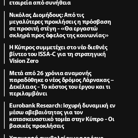
εταιρεία από συνήθεια
Νικόλας Διομήδους: Από τις
μεγαλύτερες προκλήσεις η πρόσβαση
σε προσιτή στέγη - «Θα εργαστώ
σκληρά προς όφελος της κοινωνίας»
Η Κύπρος συμμετέχει στο νέο διεθνές
βίντεο του ISSA-C για τη στρατηγική
Vision Zero
Μετά από 26 χρόνια αναμονής
παραδόθηκε ο νέος δρόμος Λάρνακας –
Δεκέλειας - Το κόστος του έργου και τι
περιλαμβάνει
Eurobank Research: Ισχυρή δυναμική εν
μέσω αβεβαιότητας για τον
κατασκευαστικό τομέα στην Κύπρο - Οι
βασικές προκλήσεις
Υπογραφή συμβολαίου για το έργο