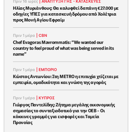
Πριν 16 ώρες
|
ΑΝΑΠΤΥΞΗ ΓΗΣ - ΚΑΤΑΣΚΕΥΕΣ
Ηλίας Μυριάνθους: Θα καλυφθεί δαπάνη €27.000 με
οδηγίες ΥΠΕΣ για κατασκευή δρόμου από Χολέτρια
προς Μονή Αγίου Εφραίμ
Πριν 1 μέρα
|
CBN
Chef Evagoras Mavrommatis: “We wanted our
country to feel proud of what was being served in its
name”
Πριν 1 μέρα
|
ΕΜΠΟΡΙΟ
Κώστας Αντωνίου: Στη METRO η επιτυχία χτίζεται με
εμπειρία, ομαδικότητα και γνώση της αγοράς
Πριν 1 μέρα
|
ΚΥΠΡΟΣ
Γιώργος Παντελίδης: Ζήτημα μεγάλης οικονομικής
σημασίας το συνταξιοδοτικό για την ΟΕΒ - Οι
κόκκινες γραμμές για εισφορές και Ταμεία
Προνοίας