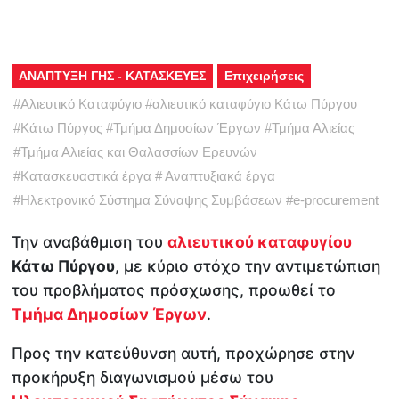
ΑΝΑΠΤΥΞΗ ΓΗΣ - ΚΑΤΑΣΚΕΥΕΣ
Επιχειρήσεις
#
Αλιευτικό Καταφύγιο
#
αλιευτικό καταφύγιο Κάτω Πύργου
#
Κάτω Πύργος
#
Τμήμα Δημοσίων Έργων
#
Τμήμα Αλιείας
#
Τμήμα Αλιείας και Θαλασσίων Ερευνών
#
Κατασκευαστικά έργα
#
Αναπτυξιακά έργα
#
Ηλεκτρονικό Σύστημα Σύναψης Συμβάσεων
#
e-procurement
Την αναβάθμιση του
αλιευτικού καταφυγίου
Κάτω Πύργου
, με κύριο στόχο την αντιμετώπιση
του προβλήματος πρόσχωσης, προωθεί το
Τμήμα Δημοσίων Έργων
.
Προς την κατεύθυνση αυτή, προχώρησε στην
προκήρυξη διαγωνισμού μέσω του