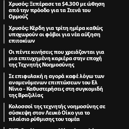
Χρυσός: Ξεπέρασε τα $4.300 με ώθηση
από την πρόοδο για τα Στενά του
Ορμούζ
Χρυσός: Κέρδη για τρίτη ημέρα καθώς
υποχωρούν οι φόβοι για νέα αύξηση
επιτοκίων
Οι πέντε κινήσεις που χρειάζονται για
μια επιτυχημένη καριέρα στην εποχή
της Τεχνητής Νοημοσύνης
Σε επιφυλακή η αγορά καφέ λόγω των
αναμενόμενων επιπτώσεων του Ελ
Νίνιο - Καθυστερήσεις στη συγκομιδή
της Βραζιλίας
Κολοσσοί της τεχνητής νοημοσύνης σε
σύσκεψη στον Λευκό Οίκο για το
πλαίσιο ρύθμισης του τομέα