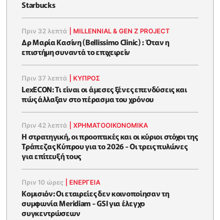
Starbucks
Πριν 32 λεπτά
|
MILLENNIAL & GEN Z PROJECT
Δρ Μαρία Κασίνη (Bellissimo Clinic) : Όταν η
επιστήμη συναντά το επιχειρείν
Πριν 37 λεπτά
|
ΚΥΠΡΟΣ
LexECON: Τι είναι οι άμεσες ξένες επενδύσεις και
πώς άλλαξαν στο πέρασμα του χρόνου
Πριν 42 λεπτά
|
ΧΡΗΜΑΤΟΟΙΚΟΝΟΜΙΚΆ
Η στρατηγική, οι προοπτικές και οι κύριοι στόχοι της
Τράπεζας Κύπρου για το 2026 - Οι τρεις πυλώνες
για επίτευξή τους
Πριν 10 ώρες
|
ΕΝΈΡΓΕΙΑ
Κομισιόν: Οι εταιρείες δεν κοινοποίησαν τη
συμφωνία Meridiam - GSI για έλεγχο
συγκεντρώσεων