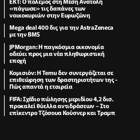
ΕΚΤ: Ο πόλεμος στη Μέση Ανατολή
«πάγωσε» τις δαπάνες των
νοικοκυριών στην Ευρωζώνη
Mega deal 400 δις για την AstraZeneca
με την BMS
JPMorgan: Η παγκόσμια οικονομία
οδεύει προς μια νέα πληθωριστική
εποχή
Κομισιόν: Η Temu δεν συνεργάζεται σε
επιθεώρηση των δραστηριοτήτων της -
Πώς απαντά η εταιρεία
FIFA: Σχέδιο πώλησης μεριδίου 4,2 δισ.
προκαλεί θύελλα αντιδράσεων – Στο
επίκεντρο Τζόσουα Κούσνερ και Τραμπ