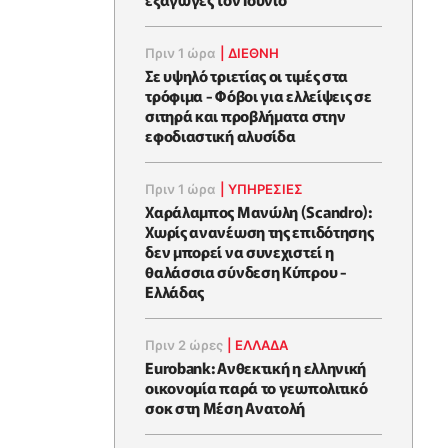
Πριν 1 ώρα
|
ΔΙΕΘΝΗ
Σε υψηλό τριετίας οι τιμές στα
τρόφιμα - Φόβοι για ελλείψεις σε
σιτηρά και προβλήματα στην
εφοδιαστική αλυσίδα
Πριν 1 ώρα
|
ΥΠΗΡΕΣΙΕΣ
Χαράλαμπος Μανώλη (Scandro):
Χωρίς ανανέωση της επιδότησης
δεν μπορεί να συνεχιστεί η
θαλάσσια σύνδεση Κύπρου -
Ελλάδας
Πριν 2 ώρες
|
ΕΛΛΆΔΑ
Eurobank: Ανθεκτική η ελληνική
οικονομία παρά το γεωπολιτικό
σοκ στη Μέση Ανατολή