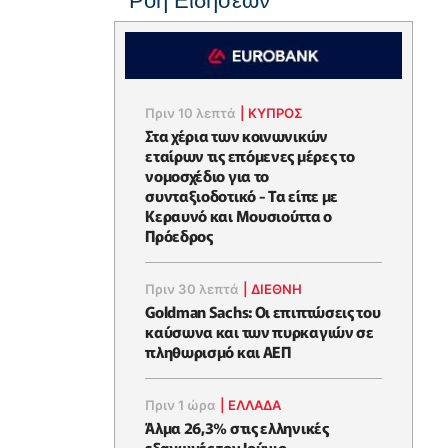
Ροή Ειδήσεων
Πριν 10 λεπτά
|
ΚΥΠΡΟΣ
Στα χέρια των κοινωνικών
εταίρων τις επόμενες μέρες το
νομοσχέδιο για το
συνταξιοδοτικό - Τα είπε με
Κεραυνό και Μουσιούττα ο
Πρόεδρος
Πριν 30 λεπτά
|
ΔΙΕΘΝΗ
Goldman Sachs: Οι επιπτώσεις του
καύσωνα και των πυρκαγιών σε
πληθωρισμό και ΑΕΠ
Πριν 1 ώρα
|
ΕΛΛΆΔΑ
Άλμα 26,3% στις ελληνικές
εξαγωγές τον Ιούνιο