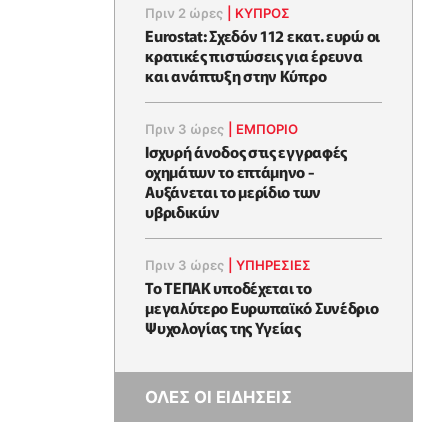
Πριν 2 ώρες
|
ΚΥΠΡΟΣ
Eurostat: Σχεδόν 112 εκατ. ευρώ οι
κρατικές πιστώσεις για έρευνα
και ανάπτυξη στην Κύπρο
Πριν 3 ώρες
|
ΕΜΠΟΡΙΟ
Ισχυρή άνοδος στις εγγραφές
οχημάτων το επτάμηνο -
Αυξάνεται το μερίδιο των
υβριδικών
Πριν 3 ώρες
|
ΥΠΗΡΕΣΙΕΣ
Το ΤΕΠΑΚ υποδέχεται το
μεγαλύτερο Ευρωπαϊκό Συνέδριο
Ψυχολογίας της Υγείας
ΟΛΕΣ ΟΙ ΕΙΔΗΣΕΙΣ