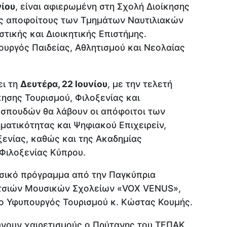
νίου
, είναι αφιερωμένη στη Σχολή Διοίκησης
υς αποφοίτους των Τμημάτων Ναυτιλιακών
στικής και Διοικητικής Επιστήμης.
ουργός Παιδείας, Αθλητισμού και Νεολαίας
ει τη
Δευτέρα, 22 Ιουνίου
, με την τελετή
ησης Τουρισμού, Φιλοξενίας και
 σπουδών θα λάβουν οι απόφοιτοι των
ματικότητας και Ψηφιακού Επιχειρείν,
ξενίας, καθώς και της Ακαδημίας
Φιλοξενίας Κύπρου.
υσικό πρόγραμμα από την Παγκύπρια
τσιών Μουσικών Σχολείων «VOX VENUS»,
 ο Υφυπουργός Τουρισμού κ. Κώστας Κουμής.
ύνουν χαιρετισμούς ο Πρύτανης του ΤΕΠΑΚ,