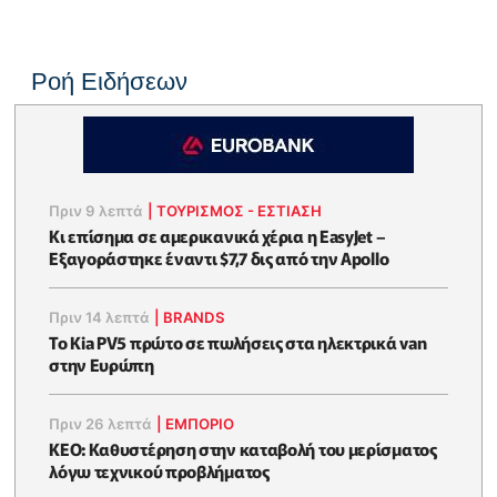
Ροή Ειδήσεων
Πριν 9 λεπτά
|
ΤΟΥΡΙΣΜΟΣ - ΕΣΤΙΑΣΗ
Κι επίσημα σε αμερικανικά χέρια η EasyJet –
Εξαγοράστηκε έναντι $7,7 δις από την Apollo
Πριν 14 λεπτά
|
BRANDS
Το Kia PV5 πρώτο σε πωλήσεις στα ηλεκτρικά van
στην Ευρώπη
Πριν 26 λεπτά
|
ΕΜΠΟΡΙΟ
KEO: Καθυστέρηση στην καταβολή του μερίσματος
λόγω τεχνικού προβλήματος