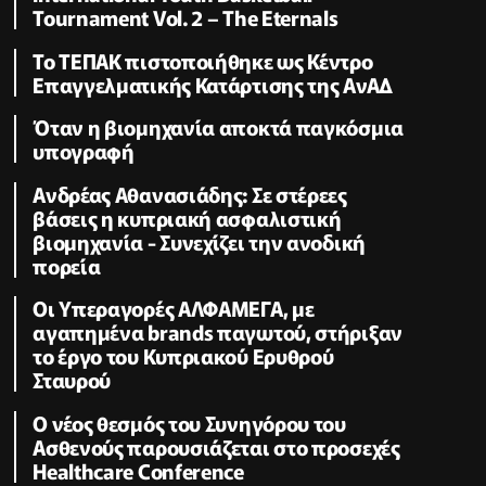
Tournament Vol. 2 – The Eternals
Το ΤΕΠΑΚ πιστοποιήθηκε ως Κέντρο
Επαγγελματικής Κατάρτισης της ΑνΑΔ
Όταν η βιομηχανία αποκτά παγκόσμια
υπογραφή
Ανδρέας Αθανασιάδης: Σε στέρεες
βάσεις η κυπριακή ασφαλιστική
βιομηχανία - Συνεχίζει την ανοδική
πορεία
Οι Υπεραγορές ΑΛΦΑΜΕΓΑ, με
αγαπημένα brands παγωτού, στήριξαν
το έργο του Κυπριακού Ερυθρού
Σταυρού
Ο νέος θεσμός του Συνηγόρου του
Ασθενούς παρουσιάζεται στο προσεχές
Healthcare Conference