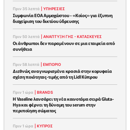
Πριν 35 λεπτά
|
ΥΠΗΡΕΣΙΕΣ
Συμφωνία ΕΟΑ Αμμοχώστου - «Κοίος» για έξυπνη
διαχείριση του δικτύου ύδρευσης
Πριν 50 λεπτά
|
ΑΝΑΠΤΥΞΗ ΓΗΣ - ΚΑΤΑΣΚΕΥΕΣ
Οι άνθρωποι δεν παραμένουν σε μια εταιρεία από
συνήθεια
Πριν 58 λεπτά
|
ΕΜΠΟΡΙΟ
Διεθνώς αναγνωρισμένα κρασιά στην κορυφαία
σχέση ποιότητας-τιμής από τη Lidl Κύπρου
Πριν 1 ώρα
|
BRANDS
Η Vaseline λανσάρει τη νέα καινοτόμα σειρά Gluta-
Hya και φέρνει τη δύναμη του serum στην
περιποίηση σώματος
Πριν 1 ώρα
|
ΚΥΠΡΟΣ