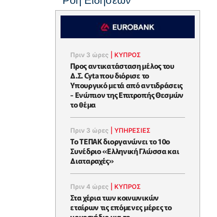
Ροή Ειδήσεων
Πριν 3 ώρες
|
ΚΥΠΡΟΣ
Προς αντικατάσταση μέλος του
Δ.Σ. Cyta που διόρισε το
Υπουργικό μετά από αντιδράσεις
- Ενώπιον της Επιτροπής Θεσμών
το θέμα
Πριν 3 ώρες
|
ΥΠΗΡΕΣΙΕΣ
Το ΤΕΠΑΚ διοργανώνει το 10ο
Συνέδριο «Ελληνική Γλώσσα και
Διαταραχές»
Πριν 4 ώρες
|
ΚΥΠΡΟΣ
Στα χέρια των κοινωνικών
εταίρων τις επόμενες μέρες το
νομοσχέδιο για το