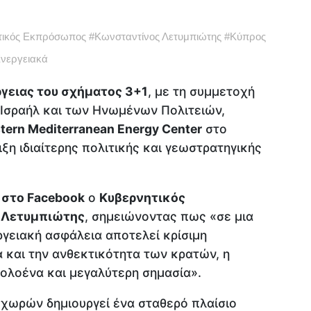
τικός Εκπρόσωπος
#
Κωνσταντίνος Λετυμπιώτης
#
Κύπρος
νεργειακά
γειας του σχήματος 3+1
, με τη συμμετοχή
 Ισραήλ και των Ηνωμένων Πολιτειών,
tern Mediterranean Energy Center
στο
ξη ιδιαίτερης πολιτικής και γεωστρατηγικής
 στο
Facebook
ο
Κυβερνητικός
 Λετυμπιώτης
, σημειώνοντας πως «σε μια
ργειακή ασφάλεια αποτελεί κρίσιμη
 και την ανθεκτικότητα των κρατών, η
ολοένα και μεγαλύτερη σημασία».
χωρών δημιουργεί ένα σταθερό πλαίσιο