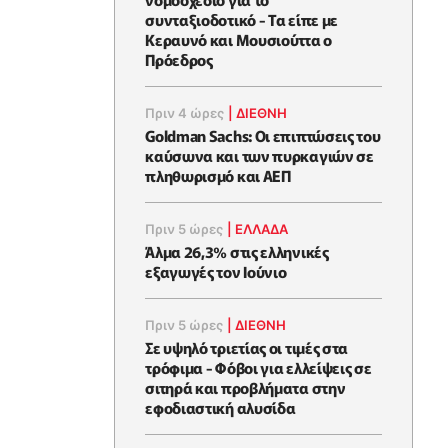
συνταξιοδοτικό - Τα είπε με
Κεραυνό και Μουσιούττα ο
Πρόεδρος
Πριν 4 ώρες
|
ΔΙΕΘΝΗ
Goldman Sachs: Οι επιπτώσεις του
καύσωνα και των πυρκαγιών σε
πληθωρισμό και ΑΕΠ
Πριν 5 ώρες
|
ΕΛΛΆΔΑ
Άλμα 26,3% στις ελληνικές
εξαγωγές τον Ιούνιο
Πριν 5 ώρες
|
ΔΙΕΘΝΗ
Σε υψηλό τριετίας οι τιμές στα
τρόφιμα - Φόβοι για ελλείψεις σε
σιτηρά και προβλήματα στην
εφοδιαστική αλυσίδα