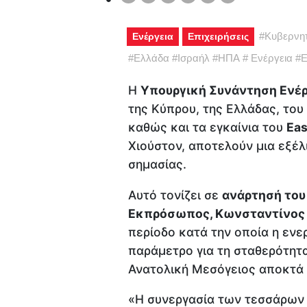
#
Κυβερνη
Ενέργεια
Επιχειρήσεις
#
Ελλάδα
#
Ισραήλ
#
ΗΠΑ
#
Ενέργεια
#
Ε
Η
Υπουργική Συνάντηση Ενέρ
της Κύπρου, της Ελλάδας, του
καθώς και τα εγκαίνια του
Eas
Χιούστον, αποτελούν μια εξέλι
σημασίας.
Αυτό τονίζει σε
ανάρτησή του
Εκπρόσωπος, Κωνσταντίνος
περίοδο κατά την οποία η ενε
παράμετρο για τη σταθερότητα
Ανατολική Μεσόγειος αποκτά 
«Η συνεργασία των τεσσάρων 