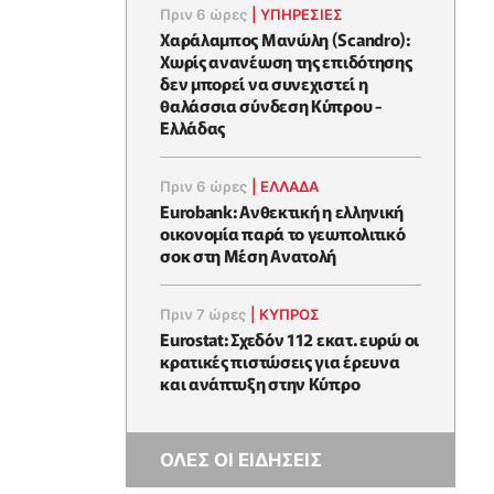
Πριν 6 ώρες
|
ΥΠΗΡΕΣΙΕΣ
Χαράλαμπος Μανώλη (Scandro):
Χωρίς ανανέωση της επιδότησης
δεν μπορεί να συνεχιστεί η
θαλάσσια σύνδεση Κύπρου -
Ελλάδας
Πριν 6 ώρες
|
ΕΛΛΆΔΑ
Eurobank: Ανθεκτική η ελληνική
οικονομία παρά το γεωπολιτικό
σοκ στη Μέση Ανατολή
Πριν 7 ώρες
|
ΚΥΠΡΟΣ
Eurostat: Σχεδόν 112 εκατ. ευρώ οι
κρατικές πιστώσεις για έρευνα
και ανάπτυξη στην Κύπρο
ΟΛΕΣ ΟΙ ΕΙΔΗΣΕΙΣ