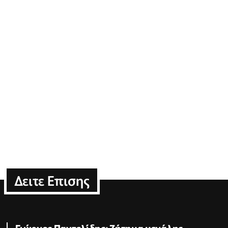
Δειτε Επισης
Γιώργος Παντελίδης: Ζήτημα μεγάλης