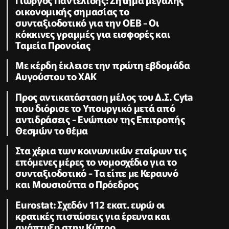
οικονομικής σημασίας το
συνταξιοδοτικό για την ΟΕΒ - Οι
κόκκινες γραμμές για εισφορές και
Ταμεία Προνοίας
Με κέρδη έκλεισε την πρώτη εβδομάδα
Αυγούστου το ΧΑΚ
Προς αντικατάσταση μέλος του Δ.Σ. Cyta
που διόρισε το Υπουργικό μετά από
αντιδράσεις - Ενώπιον της Επιτροπής
Θεσμών το θέμα
Στα χέρια των κοινωνικών εταίρων τις
επόμενες μέρες το νομοσχέδιο για το
συνταξιοδοτικό - Τα είπε με Κεραυνό
και Μουσιούττα ο Πρόεδρος
Eurostat: Σχεδόν 112 εκατ. ευρώ οι
κρατικές πιστώσεις για έρευνα και
ανάπτυξη στην Κύπρο