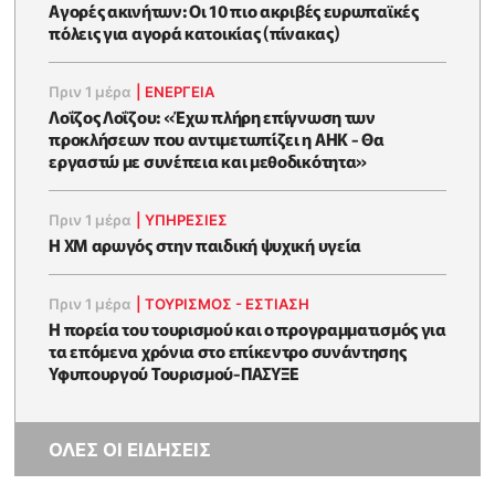
Αγορές ακινήτων: Οι 10 πιο ακριβές ευρωπαϊκές
πόλεις για αγορά κατοικίας (πίνακας)
Πριν 1 μέρα
|
ΕΝΈΡΓΕΙΑ
Λοΐζος Λοΐζου: «Έχω πλήρη επίγνωση των
προκλήσεων που αντιμετωπίζει η ΑΗΚ - Θα
εργαστώ με συνέπεια και μεθοδικότητα»
Πριν 1 μέρα
|
ΥΠΗΡΕΣΙΕΣ
Η XM αρωγός στην παιδική ψυχική υγεία
Πριν 1 μέρα
|
ΤΟΥΡΙΣΜΟΣ - ΕΣΤΙΑΣΗ
Η πορεία του τουρισμού και ο προγραμματισμός για
τα επόμενα χρόνια στο επίκεντρο συνάντησης
Υφυπουργού Τουρισμού-ΠΑΣΥΞΕ
ΟΛΕΣ ΟΙ ΕΙΔΗΣΕΙΣ