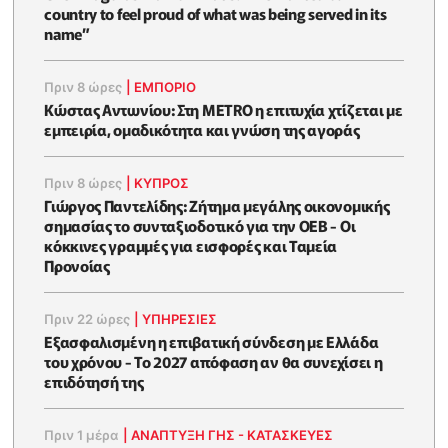
country to feel proud of what was being served in its
name”
Πριν 8 ώρες
|
ΕΜΠΟΡΙΟ
Κώστας Αντωνίου: Στη METRO η επιτυχία χτίζεται με
εμπειρία, ομαδικότητα και γνώση της αγοράς
Πριν 8 ώρες
|
ΚΥΠΡΟΣ
Γιώργος Παντελίδης: Ζήτημα μεγάλης οικονομικής
σημασίας το συνταξιοδοτικό για την ΟΕΒ - Οι
κόκκινες γραμμές για εισφορές και Ταμεία
Προνοίας
Πριν 22 ώρες
|
ΥΠΗΡΕΣΙΕΣ
Εξασφαλισμένη η επιβατική σύνδεση με Ελλάδα
του χρόνου - Το 2027 απόφαση αν θα συνεχίσει η
επιδότησή της
Πριν 1 μέρα
|
ΑΝΑΠΤΥΞΗ ΓΗΣ - ΚΑΤΑΣΚΕΥΕΣ