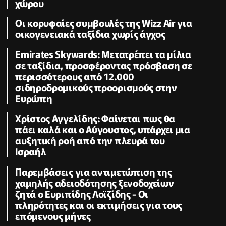
χώρου
Οι κορυφαίες συμβουλές της Wizz Air για
οικογενειακά ταξίδια χωρίς άγχος
Emirates Skywards: Μετατρέπει τα μίλια
σε ταξίδια, προσφέροντας πρόσβαση σε
περισσότερους από 12.000
σιδηροδρομικούς προορισμούς στην
Ευρώπη
Χρίστος Αγγελίδης: Φαίνεται πως θα
πάει καλά και ο Αύγουστος, υπάρχει μια
αυξητική ροή από την πλευρά του
Ισραήλ
Παρεμβάσεις για αντιμετώπιση της
χαμηλής αδειοδότησης ξενοδοχείων
ζητά ο Ευριπίδης Λοϊζίδης - Οι
πληρότητες και οι εκτιμήσεις για τους
επόμενους μήνες