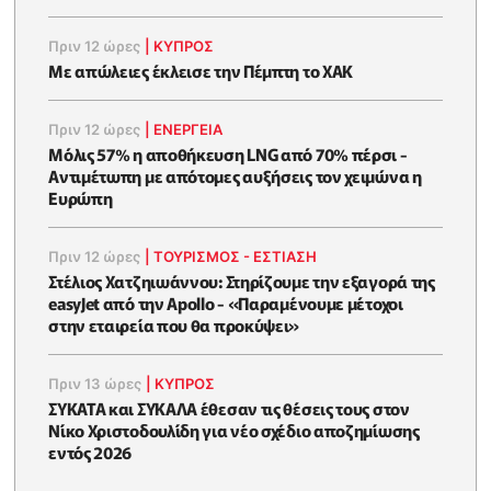
Πριν 12 ώρες
|
ΚΥΠΡΟΣ
Με απώλειες έκλεισε την Πέμπτη το ΧΑΚ
Πριν 12 ώρες
|
ΕΝΈΡΓΕΙΑ
Μόλις 57% η αποθήκευση LNG από 70% πέρσι -
Αντιμέτωπη με απότομες αυξήσεις τον χειμώνα η
Ευρώπη
Πριν 12 ώρες
|
ΤΟΥΡΙΣΜΟΣ - ΕΣΤΙΑΣΗ
Στέλιος Χατζηιωάννου: Στηρίζουμε την εξαγορά της
easyJet από την Apollo - «Παραμένουμε μέτοχοι
στην εταιρεία που θα προκύψει»
Πριν 13 ώρες
|
ΚΥΠΡΟΣ
ΣΥΚΑΤΑ και ΣΥΚΑΛΑ έθεσαν τις θέσεις τους στον
Νίκο Χριστοδουλίδη για νέο σχέδιο αποζημίωσης
εντός 2026