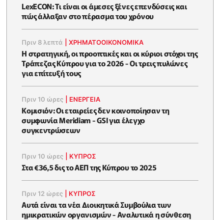
LexECON: Τι είναι οι άμεσες ξένες επενδύσεις και
πώς άλλαξαν στο πέρασμα του χρόνου
Πριν 8 λεπτά
|
ΧΡΗΜΑΤΟΟΙΚΟΝΟΜΙΚΆ
Η στρατηγική, οι προοπτικές και οι κύριοι στόχοι της
Τράπεζας Κύπρου για το 2026 - Οι τρεις πυλώνες
για επίτευξή τους
Πριν 10 ώρες
|
ΕΝΈΡΓΕΙΑ
Κομισιόν: Οι εταιρείες δεν κοινοποίησαν τη
συμφωνία Meridiam - GSI για έλεγχο
συγκεντρώσεων
Πριν 10 ώρες
|
ΚΥΠΡΟΣ
Στα €36,5 δις το ΑΕΠ της Κύπρου το 2025
Πριν 12 ώρες
|
ΚΥΠΡΟΣ
Αυτά είναι τα νέα Διοικητικά Συμβούλια των
ημικρατικών οργανισμών - Αναλυτικά η σύνθεση