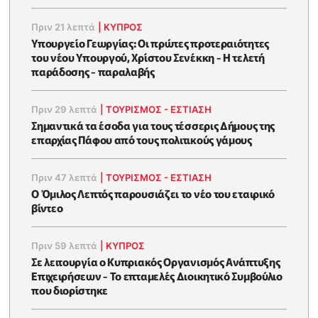
Πριν 21 λεπτά
|
ΚΥΠΡΟΣ
Υπουργείο Γεωργίας: Οι πρώτες προτεραιότητες
του νέου Υπουργού, Χρίστου Σενέκκη - Η τελετή
παράδοσης - παραλαβής
Πριν 29 λεπτά
|
ΤΟΥΡΙΣΜΟΣ - ΕΣΤΙΑΣΗ
Σημαντικά τα έσοδα για τους τέσσερις Δήμους της
επαρχίας Πάφου από τους πολιτικούς γάμους
Πριν 47 λεπτά
|
ΤΟΥΡΙΣΜΟΣ - ΕΣΤΙΑΣΗ
Ο Όμιλος Λεπτός παρουσιάζει το νέο του εταιρικό
βίντεο
Πριν 59 λεπτά
|
ΚΥΠΡΟΣ
Σε λειτουργία ο Κυπριακός Οργανισμός Ανάπτυξης
Επιχειρήσεων - To επταμελές Διοικητικό Συμβούλιο
που διορίστηκε