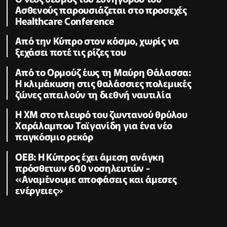
Ασθενούς παρουσιάζεται στο προσεχές
Healthcare Conference
Από την Κύπρο στον κόσμο, χωρίς να
ξεχάσει ποτέ τις ρίζες του
Από το Ορμούζ έως τη Μαύρη Θάλασσα:
Η κλιμάκωση στις θαλάσσιες πολεμικές
ζώνες απειλούν τη διεθνή ναυτιλία
Η XM στο πλευρό του ζωντανού θρύλου
Χαράλαμπου Ταϊγανίδη για ένα νέο
παγκόσμιο ρεκόρ
ΟΕΒ: Η Κύπρος έχει άμεση ανάγκη
πρόσθετων 600 νοσηλευτών -
«Αναμένουμε αποφάσεις και άμεσες
ενέργειες»