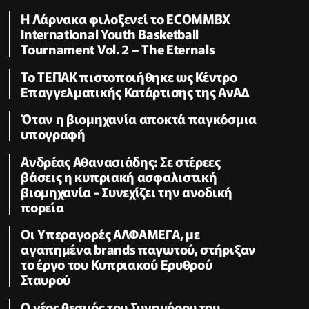
Η Λάρνακα φιλοξενεί το ECOMMBX
International Youth Basketball
Tournament Vol. 2 – The Eternals
Το ΤΕΠΑΚ πιστοποιήθηκε ως Κέντρο
Επαγγελματικής Κατάρτισης της ΑνΑΔ
Όταν η βιομηχανία αποκτά παγκόσμια
υπογραφή
Ανδρέας Αθανασιάδης: Σε στέρεες
βάσεις η κυπριακή ασφαλιστική
βιομηχανία - Συνεχίζει την ανοδική
πορεία
Οι Υπεραγορές ΑΛΦΑΜΕΓΑ, με
αγαπημένα brands παγωτού, στήριξαν
το έργο του Κυπριακού Ερυθρού
Σταυρού
Ο νέος θεσμός του Συνηγόρου του