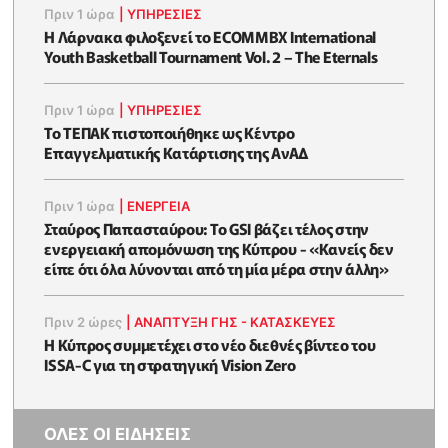
Πριν 1 ώρα
|
ΥΠΗΡΕΣΙΕΣ
Η Λάρνακα φιλοξενεί το ECOMMBX International
Youth Basketball Tournament Vol. 2 – The Eternals
Πριν 1 ώρα
|
ΥΠΗΡΕΣΙΕΣ
Το ΤΕΠΑΚ πιστοποιήθηκε ως Κέντρο
Επαγγελματικής Κατάρτισης της ΑνΑΔ
Πριν 1 ώρα
|
ΕΝΈΡΓΕΙΑ
Σταύρος Παπασταύρου: Το GSI βάζει τέλος στην
ενεργειακή απομόνωση της Κύπρου - «Κανείς δεν
είπε ότι όλα λύνονται από τη μία μέρα στην άλλη»
Πριν 2 ώρες
|
ΑΝΑΠΤΥΞΗ ΓΗΣ - ΚΑΤΑΣΚΕΥΕΣ
Η Κύπρος συμμετέχει στο νέο διεθνές βίντεο του
ISSA-C για τη στρατηγική Vision Zero
ΟΛΕΣ ΟΙ ΕΙΔΗΣΕΙΣ