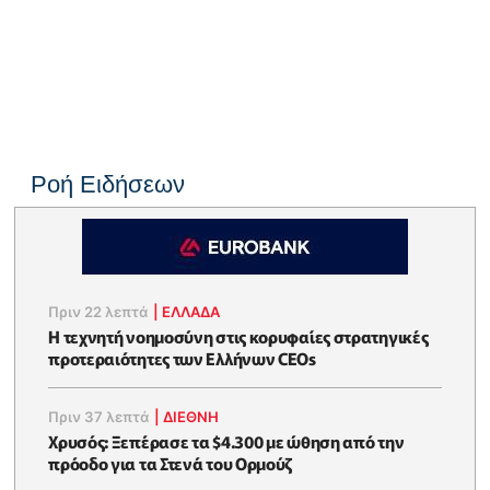
Ροή Ειδήσεων
Πριν 22 λεπτά
|
ΕΛΛΆΔΑ
Η τεχνητή νοημοσύνη στις κορυφαίες στρατηγικές
προτεραιότητες των Ελλήνων CEOs
Πριν 37 λεπτά
|
ΔΙΕΘΝΗ
Χρυσός: Ξεπέρασε τα $4.300 με ώθηση από την
πρόοδο για τα Στενά του Ορμούζ