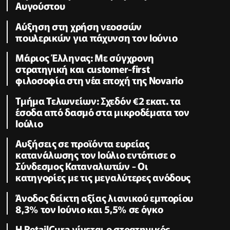
Αυγούστου
Αύξηση στη χρήση νεοσσών
πουλερικών για πάχυνση τον Ιούνιο
Μάριος Έλληνας: Με σύγχρονη
στρατηγική και customer-first
φιλοσοφία στη νέα εποχή της Novario
Τμήμα Τελωνείων: Σχεδόν €2 εκατ. τα
έσοδα από δασμό στα μικροδέματα τον
Ιούλιο
Αυξήσεις σε προϊόντα ευρείας
κατανάλωσης τον Ιούλιο εντόπισε ο
Σύνδεσμος Καταναλωτών - Οι
κατηγορίες με τις μεγαλύτερες ανόδους
Άνοδος δείκτη αξίας λιανικού εμπορίου
8,3% τον Ιούνιο και 5,5% σε όγκο
Η RetailCura γίνεται ο στρατηγικός