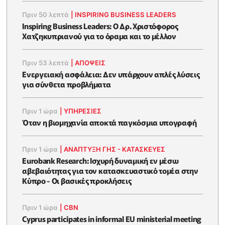
Πριν 50 λεπτά
|
INSPIRING BUSINESS LEADERS
Inspiring Business Leaders: Ο Δρ. Χριστόφορος
Χατζηκυπριανού για το όραμα και το μέλλον
Πριν 53 λεπτά
|
ΑΠΌΨΕΙΣ
Ενεργειακή ασφάλεια: Δεν υπάρχουν απλές λύσεις
για σύνθετα προβλήματα
Πριν 1 ώρα
|
ΥΠΗΡΕΣΙΕΣ
Όταν η βιομηχανία αποκτά παγκόσμια υπογραφή
Πριν 1 ώρα
|
ΑΝΑΠΤΥΞΗ ΓΗΣ - ΚΑΤΑΣΚΕΥΕΣ
Eurobank Research: Ισχυρή δυναμική εν μέσω
αβεβαιότητας για τον κατασκευαστικό τομέα στην
Κύπρο - Οι βασικές προκλήσεις
Πριν 1 ώρα
|
CBN
Cyprus participates in informal EU ministerial meeting