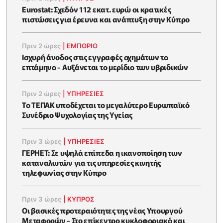
Eurostat: Σχεδόν 112 εκατ. ευρώ οι κρατικές
πιστώσεις για έρευνα και ανάπτυξη στην Κύπρο
Πριν 2 ώρες
|
ΕΜΠΟΡΙΟ
Ισχυρή άνοδος στις εγγραφές οχημάτων το
επτάμηνο - Αυξάνεται το μερίδιο των υβριδικών
Πριν 2 ώρες
|
ΥΠΗΡΕΣΙΕΣ
Το ΤΕΠΑΚ υποδέχεται το μεγαλύτερο Ευρωπαϊκό
Συνέδριο Ψυχολογίας της Υγείας
Πριν 3 ώρες
|
ΥΠΗΡΕΣΙΕΣ
ΓΕΡΗΕΤ: Σε υψηλά επίπεδα η ικανοποίηση των
καταναλωτών για τις υπηρεσίες κινητής
τηλεφωνίας στην Κύπρο
Πριν 3 ώρες
|
ΚΥΠΡΟΣ
Οι βασικές προτεραιότητες της νέας Υπουργού
Μεταφορών - Στο επίκεντρο κυκλοφοριακό και