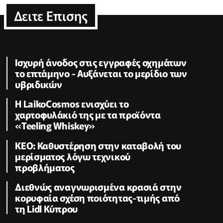
Δειτε Επισης
Ισχυρή άνοδος στις εγγραφές οχημάτων
το επτάμηνο - Αυξάνεται το μερίδιο των
υβριδικών
Η LaikoCosmos ενισχύει το
χαρτοφυλάκιό της με τα προϊόντα
«Teeling Whiskey»
KEO: Καθυστέρηση στην καταβολή του
μερίσματος λόγω τεχνικού
προβλήματος
Διεθνώς αναγνωρισμένα κρασιά στην
κορυφαία σχέση ποιότητας-τιμής από
τη Lidl Κύπρου