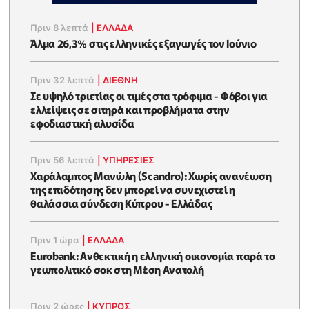
Πριν 8 λεπτά
|
ΕΛΛΆΔΑ
Άλμα 26,3% στις ελληνικές εξαγωγές τον Ιούνιο
Πριν 32 λεπτά
|
ΔΙΕΘΝΗ
Σε υψηλό τριετίας οι τιμές στα τρόφιμα - Φόβοι για
ελλείψεις σε σιτηρά και προβλήματα στην
εφοδιαστική αλυσίδα
Πριν 56 λεπτά
|
ΥΠΗΡΕΣΙΕΣ
Χαράλαμπος Μανώλη (Scandro): Χωρίς ανανέωση
της επιδότησης δεν μπορεί να συνεχιστεί η
θαλάσσια σύνδεση Κύπρου - Ελλάδας
Πριν 1 ώρα
|
ΕΛΛΆΔΑ
Eurobank: Ανθεκτική η ελληνική οικονομία παρά το
γεωπολιτικό σοκ στη Μέση Ανατολή
Πριν 2 ώρες
|
ΚΥΠΡΟΣ