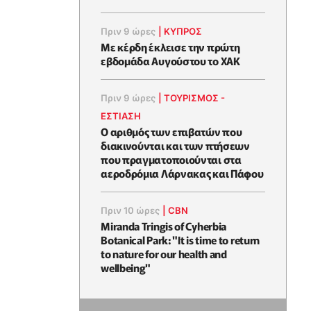
Πριν 9 ώρες
|
ΚΥΠΡΟΣ
Με κέρδη έκλεισε την πρώτη
εβδομάδα Αυγούστου το ΧΑΚ
Πριν 9 ώρες
|
ΤΟΥΡΙΣΜΟΣ -
ΕΣΤΙΑΣΗ
Ο αριθμός των επιβατών που
διακινούνται και των πτήσεων
που πραγματοποιούνται στα
αεροδρόμια Λάρνακας και Πάφου
Πριν 10 ώρες
|
CBN
Miranda Tringis of Cyherbia
Botanical Park: "It is time to return
to nature for our health and
wellbeing"