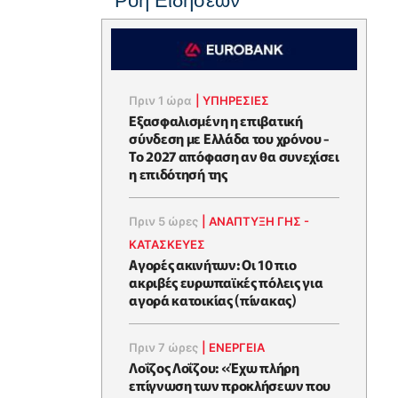
Ροή Ειδήσεων
Πριν 1 ώρα
|
ΥΠΗΡΕΣΙΕΣ
Εξασφαλισμένη η επιβατική
σύνδεση με Ελλάδα του χρόνου -
Το 2027 απόφαση αν θα συνεχίσει
η επιδότησή της
Πριν 5 ώρες
|
ΑΝΑΠΤΥΞΗ ΓΗΣ -
ΚΑΤΑΣΚΕΥΕΣ
Αγορές ακινήτων: Οι 10 πιο
ακριβές ευρωπαϊκές πόλεις για
αγορά κατοικίας (πίνακας)
Πριν 7 ώρες
|
ΕΝΈΡΓΕΙΑ
Λοΐζος Λοΐζου: «Έχω πλήρη
επίγνωση των προκλήσεων που