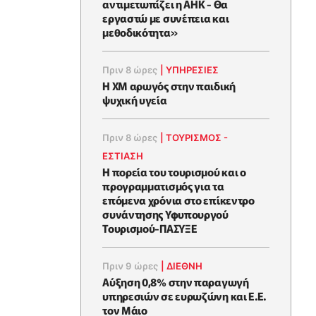
αντιμετωπίζει η ΑΗΚ - Θα
εργαστώ με συνέπεια και
μεθοδικότητα»
Πριν 8 ώρες
|
ΥΠΗΡΕΣΙΕΣ
Η XM αρωγός στην παιδική
ψυχική υγεία
Πριν 8 ώρες
|
ΤΟΥΡΙΣΜΟΣ -
ΕΣΤΙΑΣΗ
Η πορεία του τουρισμού και ο
προγραμματισμός για τα
επόμενα χρόνια στο επίκεντρο
συνάντησης Υφυπουργού
Τουρισμού-ΠΑΣΥΞΕ
Πριν 9 ώρες
|
ΔΙΕΘΝΗ
Αύξηση 0,8% στην παραγωγή
υπηρεσιών σε ευρωζώνη και Ε.Ε.
τον Μάιο