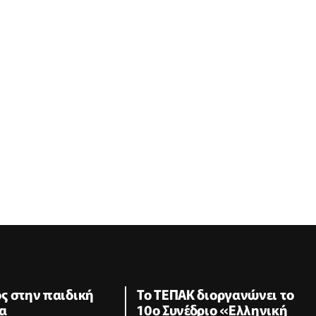
ς στην παιδική
Το ΤΕΠΑΚ διοργανώνει το
α
10ο Συνέδριο «Ελληνική