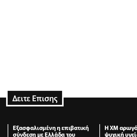
Δειτε Επισης
Εξασφαλισμένη η επιβατική
Η XM αρωγό
σύνδεση με Ελλάδα του
ψυχική υγεί