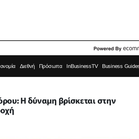
κονομία
Διεθνή
Πρόσωπα
InBusinessTV
Business Guide
ρου: Η δύναμη βρίσκεται στην
δοχή