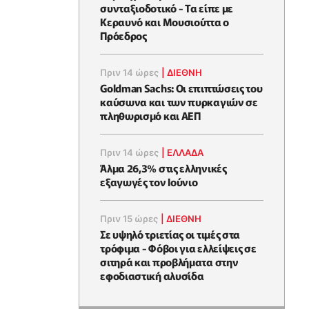
συνταξιοδοτικό - Τα είπε με
Κεραυνό και Μουσιούττα ο
Πρόεδρος
Πριν 14 ώρες
|
ΔΙΕΘΝΗ
Goldman Sachs: Οι επιπτώσεις του
καύσωνα και των πυρκαγιών σε
πληθωρισμό και ΑΕΠ
Πριν 14 ώρες
|
ΕΛΛΆΔΑ
Άλμα 26,3% στις ελληνικές
εξαγωγές τον Ιούνιο
Πριν 15 ώρες
|
ΔΙΕΘΝΗ
Σε υψηλό τριετίας οι τιμές στα
τρόφιμα - Φόβοι για ελλείψεις σε
σιτηρά και προβλήματα στην
εφοδιαστική αλυσίδα