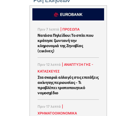
Ροή Ειδήσεων
Πριν 7 λεπτά
|
ΠΡΟΣΩΠΑ
Νατάσα Πηλείδου: Το σπίτι που
κράτησε ζωντανή την
κληρονομιά της Ζηνοβίας
(εικόνες)
Πριν 12 λεπτά
|
ΑΝΑΠΤΥΞΗ ΓΗΣ -
ΚΑΤΑΣΚΕΥΕΣ
Στα σκαριά αλλαγές στις επιτάξεις
ακίνητης περιουσίας - Τι
προβλέπει τροποποιητικό
νομοσχέδιο
Πριν 17 λεπτά
|
ΧΡΗΜΑΤΟΟΙΚΟΝΟΜΙΚΆ