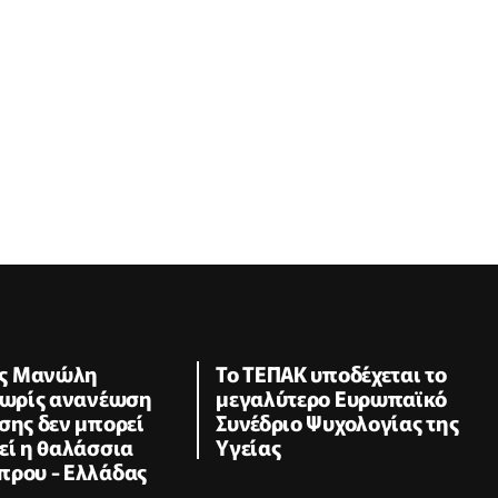
ς Μανώλη
Το ΤΕΠΑΚ υποδέχεται το
 Χωρίς ανανέωση
μεγαλύτερο Ευρωπαϊκό
σης δεν μπορεί
Συνέδριο Ψυχολογίας της
εί η θαλάσσια
Υγείας
πρου - Ελλάδας