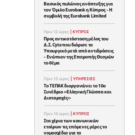
Βασικός πυλώνας ανάπτυξης για
τον Όμιλο Eurobank η Κύπρος - Η
συμβολή της Eurobank Limited
Πριν 12 ώρες
|
ΚΥΠΡΟΣ
Προς αντικατάσταση μέλος του
Δ.Σ. Cyta που διόρισε το
Υπουργικό μετά από αντιδράσεις
- Ενώπιον της Επιτροπής Θεσμών
το θέμα
Πριν 13 ώρες
|
ΥΠΗΡΕΣΙΕΣ
Το ΤΕΠΑΚ διοργανώνει το 10ο
Συνέδριο «Ελληνική Γλώσσα και
Διαταραχές»
Πριν 13 ώρες
|
ΚΥΠΡΟΣ
Στα χέρια των κοινωνικών
εταίρων τις επόμενες μέρες το
νομοσχέδιο για το