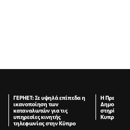
ΓΕΡΗΕΤ: Σε υψηλά επίπεδα η
Η Πρεσβεία
ικανοποίηση των
Δημοκρατία
καταναλωτών για τις
στηρίζει το
υπηρεσίες κινητής
Κυπριακού 
τηλεφωνίας στην Κύπρο