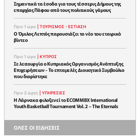
Σημαντικά τα έσοδα για τους τέσσερις Δήμους της
επαρχίας Πάφου από τους πολιτικούς γάμους
Πριν 1 ώρα
|
ΤΟΥΡΙΣΜΟΣ - ΕΣΤΙΑΣΗ
Ο Όμιλος Λεπτός παρουσιάζει το νέο του εταιρικό
βίντεο
Πριν 1 ώρα
|
ΚΥΠΡΟΣ
Σε λειτουργία ο Κυπριακός Οργανισμός Ανάπτυξης
Επιχειρήσεων - To επταμελές Διοικητικό Συμβούλιο
που διορίστηκε
Πριν 2 ώρες
|
ΥΠΗΡΕΣΙΕΣ
Η Λάρνακα φιλοξενεί το ECOMMBX International
Youth Basketball Tournament Vol. 2 – The Eternals
ΟΛΕΣ ΟΙ ΕΙΔΗΣΕΙΣ