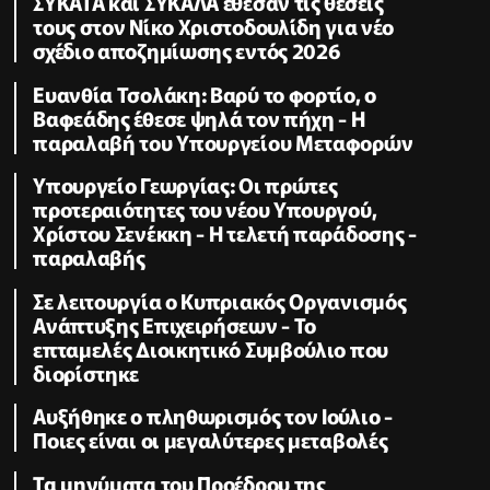
ΣΥΚΑΤΑ και ΣΥΚΑΛΑ έθεσαν τις θέσεις
τους στον Νίκο Χριστοδουλίδη για νέο
σχέδιο αποζημίωσης εντός 2026
Ευανθία Τσολάκη: Βαρύ το φορτίο, ο
Βαφεάδης έθεσε ψηλά τον πήχη - Η
παραλαβή του Υπουργείου Μεταφορών
Υπουργείο Γεωργίας: Οι πρώτες
προτεραιότητες του νέου Υπουργού,
Χρίστου Σενέκκη - Η τελετή παράδοσης -
παραλαβής
Σε λειτουργία ο Κυπριακός Οργανισμός
Ανάπτυξης Επιχειρήσεων - To
επταμελές Διοικητικό Συμβούλιο που
διορίστηκε
Aυξήθηκε o πληθωρισμός τον Ιούλιο -
Ποιες είναι οι μεγαλύτερες μεταβολές
Τα μηνύματα του Προέδρου της