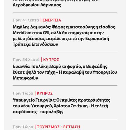
Αεροδρομίου Λάρνακας
Πριν 41 λεπτά
|
ΕΝΈΡΓΕΙΑ
Μιχάλης Δαμιανός: Ψήφος εμπιστοσύνης η είσοδος
Meridiam στον GSI, αλλά θα στηριχτούμε στην
μελέτη δέουσας επιμέλειας από την Ευρωπαϊκή
Τράπεζα Επενδύσεων
Πριν 54 λεπτά
|
ΚΥΠΡΟΣ
Ευανθία Τσολάκη: Βαρύ το φορτίο, ο Βαφεάδης
έθεσε ψηλά τον πήχη - Η παραλαβή του Υπουργείου
Μεταφορών
Πριν 1 ώρα
|
ΚΥΠΡΟΣ
Υπουργείο Γεωργίας: Οι πρώτες προτεραιότητες
του νέου Υπουργού, Χρίστου Σενέκκη - Η τελετή
παράδοσης - παραλαβής
Πριν 1 ώρα
|
ΤΟΥΡΙΣΜΟΣ - ΕΣΤΙΑΣΗ