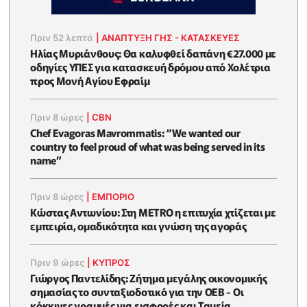
Πριν 52 λεπτά
|
ΑΝΑΠΤΥΞΗ ΓΗΣ - ΚΑΤΑΣΚΕΥΕΣ
Ηλίας Μυριάνθους: Θα καλυφθεί δαπάνη €27.000 με
οδηγίες ΥΠΕΣ για κατασκευή δρόμου από Χολέτρια
προς Μονή Αγίου Εφραίμ
Πριν 8 ώρες
|
CBN
Chef Evagoras Mavrommatis: “We wanted our
country to feel proud of what was being served in its
name”
Πριν 8 ώρες
|
ΕΜΠΟΡΙΟ
Κώστας Αντωνίου: Στη METRO η επιτυχία χτίζεται με
εμπειρία, ομαδικότητα και γνώση της αγοράς
Πριν 9 ώρες
|
ΚΥΠΡΟΣ
Γιώργος Παντελίδης: Ζήτημα μεγάλης οικονομικής
σημασίας το συνταξιοδοτικό για την ΟΕΒ - Οι
κόκκινες γραμμές για εισφορές και Ταμεία