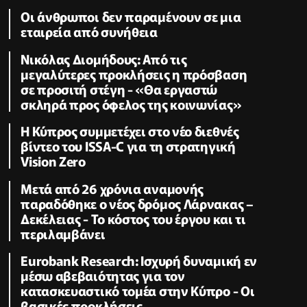
Οι άνθρωποι δεν παραμένουν σε μια
εταιρεία από συνήθεια
Νικόλας Διομήδους: Από τις
μεγαλύτερες προκλήσεις η πρόσβαση
σε προσιτή στέγη - «Θα εργαστώ
σκληρά προς όφελος της κοινωνίας»
Η Κύπρος συμμετέχει στο νέο διεθνές
βίντεο του ISSA-C για τη στρατηγική
Vision Zero
Μετά από 26 χρόνια αναμονής
παραδόθηκε ο νέος δρόμος Λάρνακας –
Δεκέλειας - Το κόστος του έργου και τι
περιλαμβάνει
Eurobank Research: Ισχυρή δυναμική εν
μέσω αβεβαιότητας για τον
κατασκευαστικό τομέα στην Κύπρο - Οι
βασικές προκλήσεις