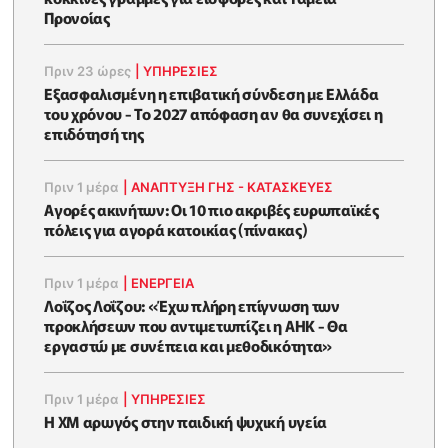
Προνοίας
Πριν 23 ώρες
|
ΥΠΗΡΕΣΙΕΣ
Εξασφαλισμένη η επιβατική σύνδεση με Ελλάδα
του χρόνου - Το 2027 απόφαση αν θα συνεχίσει η
επιδότησή της
Πριν 1 μέρα
|
ΑΝΑΠΤΥΞΗ ΓΗΣ - ΚΑΤΑΣΚΕΥΕΣ
Αγορές ακινήτων: Οι 10 πιο ακριβές ευρωπαϊκές
πόλεις για αγορά κατοικίας (πίνακας)
Πριν 1 μέρα
|
ΕΝΈΡΓΕΙΑ
Λοΐζος Λοΐζου: «Έχω πλήρη επίγνωση των
προκλήσεων που αντιμετωπίζει η ΑΗΚ - Θα
εργαστώ με συνέπεια και μεθοδικότητα»
Πριν 1 μέρα
|
ΥΠΗΡΕΣΙΕΣ
Η XM αρωγός στην παιδική ψυχική υγεία