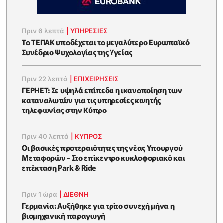
Πριν 6 λεπτά
|
ΥΠΗΡΕΣΙΕΣ
Το ΤΕΠΑΚ υποδέχεται το μεγαλύτερο Ευρωπαϊκό
Συνέδριο Ψυχολογίας της Υγείας
Πριν 22 λεπτά
|
ΕΠΙΧΕΙΡΉΣΕΙΣ
ΓΕΡΗΕΤ: Σε υψηλά επίπεδα η ικανοποίηση των
καταναλωτών για τις υπηρεσίες κινητής
τηλεφωνίας στην Κύπρο
Πριν 40 λεπτά
|
ΚΥΠΡΟΣ
Οι βασικές προτεραιότητες της νέας Υπουργού
Μεταφορών - Στο επίκεντρο κυκλοφοριακό και
επέκταση Park & Ride
Πριν 1 ώρα
|
ΔΙΕΘΝΗ
Γερμανία: Αυξήθηκε για τρίτο συνεχή μήνα η
βιομηχανική παραγωγή