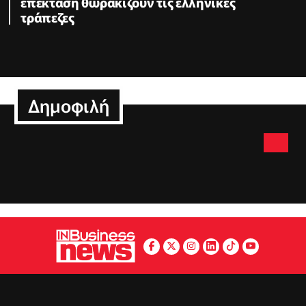
επέκταση θωρακίζουν τις ελληνικές
τράπεζες
Δημοφιλή