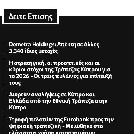
Δειτε Επισης
Demetra Holdings: Απέκτησε άλλες
3.340 ίδιες μετοχές
Η στρατηγική, οι προοπτικές και οι
κύριοι στόχοι της Τράπεζας Κύπρου για
το 2026 - Οι τρεις πυλώνες για επίτευξή
τους
Δωρεάν αναλήψεις σε Κύπρο και
Ελλάδα από την Εθνική Τράπεζα στην
Κύπρο
Στροφή πελατών της Eurobank προς την
ψηφιακή τραπεζική - Μειώθηκε στο
ελάχιστο η χρήση καταστημάτων