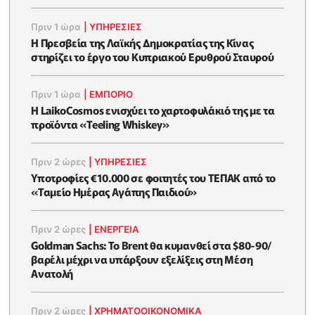
Πριν 1 ώρα
|
ΥΠΗΡΕΣΙΕΣ
Η Πρεσβεία της Λαϊκής Δημοκρατίας της Κίνας
στηρίζει το έργο του Κυπριακού Ερυθρού Σταυρού
Πριν 1 ώρα
|
ΕΜΠΟΡΙΟ
Η LaikoCosmos ενισχύει το χαρτοφυλάκιό της με τα
προϊόντα «Teeling Whiskey»
Πριν 2 ώρες
|
ΥΠΗΡΕΣΙΕΣ
Υποτροφίες €10.000 σε φοιτητές του ΤΕΠΑΚ από το
«Ταμείο Ημέρας Αγάπης Παιδιού»
Πριν 2 ώρες
|
ΕΝΈΡΓΕΙΑ
Goldman Sachs: Το Brent θα κυμανθεί στα $80-90/
βαρέλι μέχρι να υπάρξουν εξελίξεις στη Μέση
Ανατολή
Πριν 2 ώρες
|
ΧΡΗΜΑΤΟΟΙΚΟΝΟΜΙΚΆ