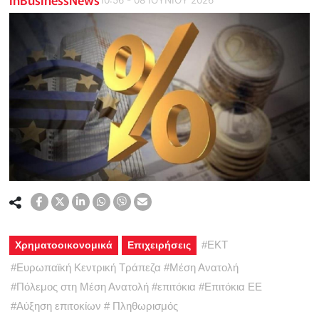
#
ΕΚΤ
Χρηματοοικονομικά
Επιχειρήσεις
#
Ευρωπαϊκή Κεντρική Τράπεζα
#
Μέση Ανατολή
#
Πόλεμος στη Μέση Ανατολή
#
επιτόκια
#
Επιτόκια ΕΕ
#
Αύξηση επιτοκίων
#
Πληθωρισμός