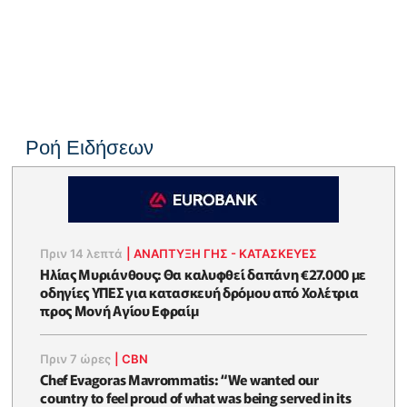
Ροή Ειδήσεων
Πριν 14 λεπτά
|
ΑΝΑΠΤΥΞΗ ΓΗΣ - ΚΑΤΑΣΚΕΥΕΣ
Ηλίας Μυριάνθους: Θα καλυφθεί δαπάνη €27.000 με
οδηγίες ΥΠΕΣ για κατασκευή δρόμου από Χολέτρια
προς Μονή Αγίου Εφραίμ
Πριν 7 ώρες
|
CBN
Chef Evagoras Mavrommatis: “We wanted our
country to feel proud of what was being served in its