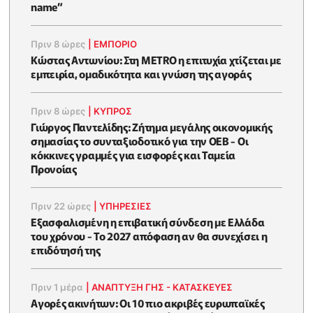
name”
Πριν 8 ώρες
|
ΕΜΠΟΡΙΟ
Κώστας Αντωνίου: Στη METRO η επιτυχία χτίζεται με
εμπειρία, ομαδικότητα και γνώση της αγοράς
Πριν 8 ώρες
|
ΚΥΠΡΟΣ
Γιώργος Παντελίδης: Ζήτημα μεγάλης οικονομικής
σημασίας το συνταξιοδοτικό για την ΟΕΒ - Οι
κόκκινες γραμμές για εισφορές και Ταμεία
Προνοίας
Πριν 22 ώρες
|
ΥΠΗΡΕΣΙΕΣ
Εξασφαλισμένη η επιβατική σύνδεση με Ελλάδα
του χρόνου - Το 2027 απόφαση αν θα συνεχίσει η
επιδότησή της
Πριν 1 μέρα
|
ΑΝΑΠΤΥΞΗ ΓΗΣ - ΚΑΤΑΣΚΕΥΕΣ
Αγορές ακινήτων: Οι 10 πιο ακριβές ευρωπαϊκές