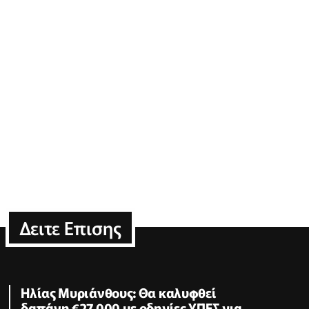
Δειτε Επισης
Ηλίας Μυριάνθους: Θα καλυφθεί
δαπάνη €27.000 με οδηγίες ΥΠΕΣ για