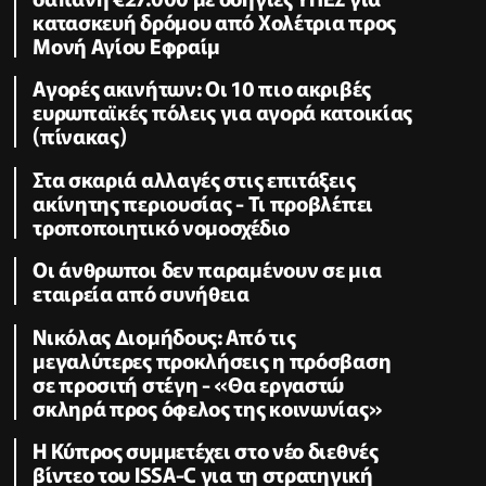
κατασκευή δρόμου από Χολέτρια προς
Μονή Αγίου Εφραίμ
Αγορές ακινήτων: Οι 10 πιο ακριβές
ευρωπαϊκές πόλεις για αγορά κατοικίας
(πίνακας)
Στα σκαριά αλλαγές στις επιτάξεις
ακίνητης περιουσίας - Τι προβλέπει
τροποποιητικό νομοσχέδιο
Οι άνθρωποι δεν παραμένουν σε μια
εταιρεία από συνήθεια
Νικόλας Διομήδους: Από τις
μεγαλύτερες προκλήσεις η πρόσβαση
σε προσιτή στέγη - «Θα εργαστώ
σκληρά προς όφελος της κοινωνίας»
Η Κύπρος συμμετέχει στο νέο διεθνές
βίντεο του ISSA-C για τη στρατηγική