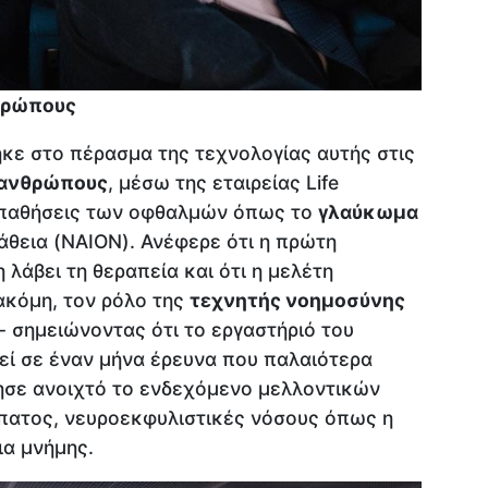
θρώπους
ηκε στο πέρασμα της τεχνολογίας αυτής στις
 ανθρώπους
, μέσω της εταιρείας Life
ά παθήσεις των οφθαλμών όπως το
γλαύκωμα
πάθεια (NAION). Ανέφερε ότι η πρώτη
λάβει τη θεραπεία και ότι η μελέτη
 ακόμη, τον ρόλο της
τεχνητής νοημοσύνης
- σημειώνοντας ότι το εργαστήριό του
εί σε έναν μήνα έρευνα που παλαιότερα
φησε ανοιχτό το ενδεχόμενο μελλοντικών
ήπατος, νευροεκφυλιστικές νόσους όπως η
ια μνήμης.