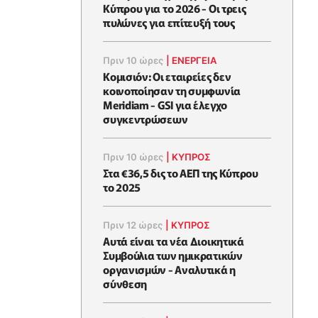
Κύπρου για το 2026 - Οι τρεις
πυλώνες για επίτευξή τους
Πριν 10 ώρες
|
ΕΝΈΡΓΕΙΑ
Κομισιόν: Οι εταιρείες δεν
κοινοποίησαν τη συμφωνία
Meridiam - GSI για έλεγχο
συγκεντρώσεων
Πριν 10 ώρες
|
ΚΥΠΡΟΣ
Στα €36,5 δις το ΑΕΠ της Κύπρου
το 2025
Πριν 12 ώρες
|
ΚΥΠΡΟΣ
Αυτά είναι τα νέα Διοικητικά
Συμβούλια των ημικρατικών
οργανισμών - Αναλυτικά η
σύνθεση