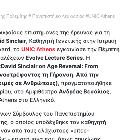
ης Πολεμίτης
#
Πανεπιστήμιο Λευκωσίας
#
UNIC Athens
υφαίους επιστήμονες της έρευνας για τη
id
Sinclair
, Καθηγητή Γενετικής στην Ιατρική
vard, το
UNIC
Athens
εγκαινίασε την
Πέμπτη
διαλέξεων
Evolve
Lecture
Series
. Η
«
David
Sinclair
on
Age
Reversal:
From
(Αναστρέφοντας τη Γήρανση: Από την
κιμές σε Ανθρώπους)
, πραγματοποιήθηκε
ρίου, στο Αμφιθέατρο
Ανδρέας Βεσάλιος,
Athens στο Ελληνικό.
ύνων Σύμβουλος του Πανεπιστημίου
της
, ο οποίος υποδέχθηκε τον καθηγητή
 έναν από τους ελάχιστους «υπερ-
ώς - επιστήμονα που, όπως σημείωσε,