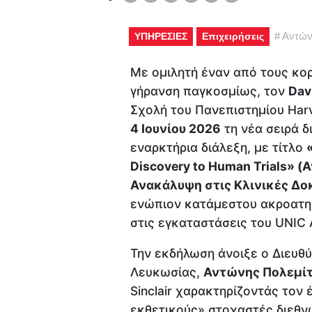
#
Αντών
ΥΠΗΡΕΣΙΕΣ
Επιχειρήσεις
Με ομιλητή έναν από τους κορ
γήρανση παγκοσμίως, τον
Dav
Σχολή του Πανεπιστημίου Har
4 Ιουνίου 2026
τη νέα σειρά 
εναρκτήρια διάλεξη, με τίτλο
Discovery
to
Human
Trials» 
Ανακάλυψη στις Κλινικές Δο
ενώπιον κατάμεστου ακροατη
στις εγκαταστάσεις του UNIC 
Την εκδήλωση άνοιξε ο Διευθ
Λευκωσίας,
Αντώνης Πολεμί
Sinclair χαρακτηρίζοντάς τον
εκθετικούς» στοχαστές διεθν