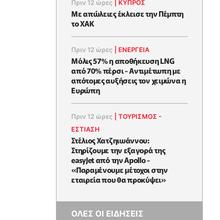
Πριν 12 ώρες
|
ΚΥΠΡΟΣ
Με απώλειες έκλεισε την Πέμπτη
το ΧΑΚ
Πριν 12 ώρες
|
ΕΝΈΡΓΕΙΑ
Μόλις 57% η αποθήκευση LNG
από 70% πέρσι - Αντιμέτωπη με
απότομες αυξήσεις τον χειμώνα η
Ευρώπη
Πριν 12 ώρες
|
ΤΟΥΡΙΣΜΟΣ -
ΕΣΤΙΑΣΗ
Στέλιος Χατζηιωάννου:
Στηρίζουμε την εξαγορά της
easyJet από την Apollo -
«Παραμένουμε μέτοχοι στην
εταιρεία που θα προκύψει»
ΟΛΕΣ ΟΙ ΕΙΔΗΣΕΙΣ