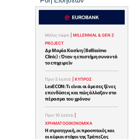
Ροή Ειδήσεων
Μόλις τώρα
|
MILLENNIAL & GEN Z
PROJECT
Δρ Μαρία Κασίνη (Bellissimo
Clinic) : Όταν η επιστήμη συναντά
το επιχειρείν
Πριν 5 λεπτά
|
ΚΥΠΡΟΣ
LexECON: Τι είναι οι άμεσες ξένες
επενδύσεις και πώς άλλαξαν στο
πέρασμα του χρόνου
Πριν 10 λεπτά
|
ΧΡΗΜΑΤΟΟΙΚΟΝΟΜΙΚΆ
Η στρατηγική, οι προοπτικές και
οι κύριοι στόχοι της Τράπεζας