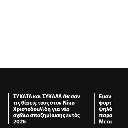
ΣΥΚΑΤΑ και ΣΥΚΑΛΑ έθεσαν
Ευανθία Τσ
τις θέσεις τους στον Νίκο
φορτίο, ο 
Χριστοδουλίδη για νέο
ψηλά τον π
σχέδιο αποζημίωσης εντός
παραλαβή 
2026
Μεταφορώ