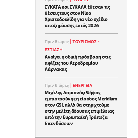
ΣΥΚΑΤΑ και ΣΥΚΑΛΑ έθεσαν τις
θέσεις τους στον Νίκο
Χριστοδουλίδη για νέο σχέδιο
αποζημίωσης εντός 2026
Πριν 5 ώρες
|
ΤΟΥΡΙΣΜΟΣ -
ΕΣΤΙΑΣΗ
Ανοίγει η οδική πρόσβαση στις
αφίξεις του Αεροδρομίου
Λάρνακας
Πριν 6 ώρες
|
ΕΝΈΡΓΕΙΑ
Μιχάλης Δαμιανός: Ψήφος
εμπιστοσύνης η είσοδος Meridiam
στον GSI, αλλά θα στηριχτούμε
στην μελέτη δέουσας επιμέλειας
από την Ευρωπαϊκή Τράπεζα
Επενδύσεων