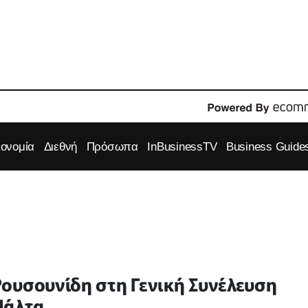
κονομία
Διεθνή
Πρόσωπα
InBusinessTV
Business Guide
ουσουνίδη στη Γενική Συνέλευση
Μάλτα