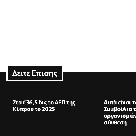
Δειτε Επισης
Στα €36,5 δις το ΑΕΠ της
Αυτά είναι 
Κύπρου το 2025
Συμβούλια 
οργανισμών
σύνθεση