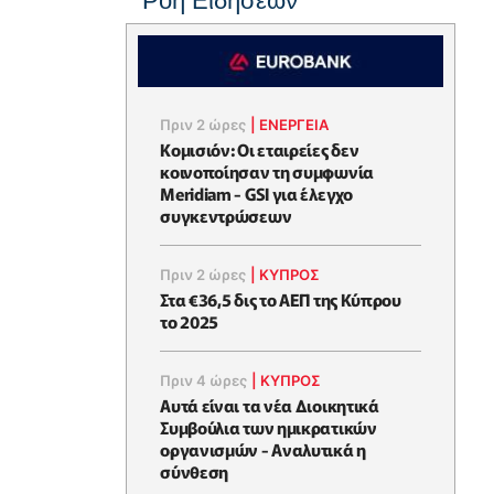
Ροή Ειδήσεων
Πριν 2 ώρες
|
ΕΝΈΡΓΕΙΑ
Κομισιόν: Οι εταιρείες δεν
κοινοποίησαν τη συμφωνία
Meridiam - GSI για έλεγχο
συγκεντρώσεων
Πριν 2 ώρες
|
ΚΥΠΡΟΣ
Στα €36,5 δις το ΑΕΠ της Κύπρου
το 2025
Πριν 4 ώρες
|
ΚΥΠΡΟΣ
Αυτά είναι τα νέα Διοικητικά
Συμβούλια των ημικρατικών
οργανισμών - Αναλυτικά η
σύνθεση