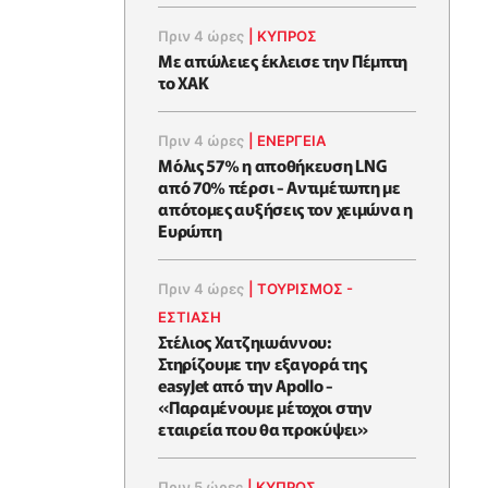
Πριν 4 ώρες
|
ΚΥΠΡΟΣ
Με απώλειες έκλεισε την Πέμπτη
το ΧΑΚ
Πριν 4 ώρες
|
ΕΝΈΡΓΕΙΑ
Μόλις 57% η αποθήκευση LNG
από 70% πέρσι - Αντιμέτωπη με
απότομες αυξήσεις τον χειμώνα η
Ευρώπη
Πριν 4 ώρες
|
ΤΟΥΡΙΣΜΟΣ -
ΕΣΤΙΑΣΗ
Στέλιος Χατζηιωάννου:
Στηρίζουμε την εξαγορά της
easyJet από την Apollo -
«Παραμένουμε μέτοχοι στην
εταιρεία που θα προκύψει»
Πριν 5 ώρες
|
ΚΥΠΡΟΣ