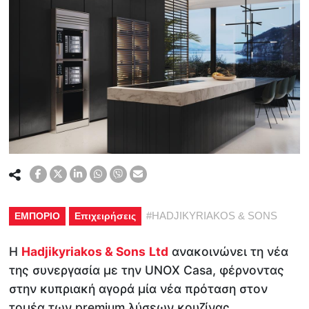
#
HADJIKYRIAKOS & SONS
ΕΜΠΟΡΙΟ
Επιχειρήσεις
H
Hadjikyriakos
&
Sons
Ltd
ανακοινώνει τη νέα
της συνεργασία με την UNOX Casa, φέρνοντας
στην κυπριακή αγορά μία νέα πρόταση στον
τομέα των premium λύσεων κουζίνας.