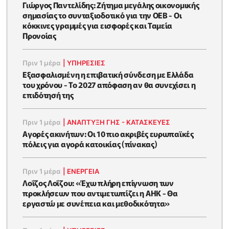
Γιώργος Παντελίδης: Ζήτημα μεγάλης οικονομικής
σημασίας το συνταξιοδοτικό για την ΟΕΒ - Οι
κόκκινες γραμμές για εισφορές και Ταμεία
Προνοίας
Πριν 1 μέρα
|
ΥΠΗΡΕΣΙΕΣ
Εξασφαλισμένη η επιβατική σύνδεση με Ελλάδα
του χρόνου - Το 2027 απόφαση αν θα συνεχίσει η
επιδότησή της
Πριν 1 μέρα
|
ΑΝΑΠΤΥΞΗ ΓΗΣ - ΚΑΤΑΣΚΕΥΕΣ
Αγορές ακινήτων: Οι 10 πιο ακριβές ευρωπαϊκές
πόλεις για αγορά κατοικίας (πίνακας)
Πριν 1 μέρα
|
ΕΝΈΡΓΕΙΑ
Λοΐζος Λοΐζου: «Έχω πλήρη επίγνωση των
προκλήσεων που αντιμετωπίζει η ΑΗΚ - Θα
εργαστώ με συνέπεια και μεθοδικότητα»