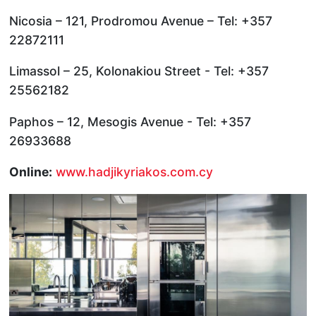
Nicosia – 121, Prodromou Avenue – Tel: +357
22872111
Limassol – 25, Kolonakiou Street - Tel: +357
25562182
Paphos – 12, Mesogis Avenue - Tel: +357
26933688
Online:
www.hadjikyriakos.com.cy