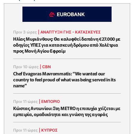
Πριν 3 ώρες
|
ΑΝΑΠΤΥΞΗ ΓΗΣ - ΚΑΤΑΣΚΕΥΕΣ
Ηλίας Μυριάνθους: Θα καλυφθεί δαπάνη €27.000 με
οδηγίες ΥΠΕΣ για κατασκευή δρόμου από Χολέτρια
προς Μονή Αγίου Εφραίμ
Πριν 10 ώρες
|
CBN
Chef Evagoras Mavrommatis: “We wanted our
country to feel proud of what was being served in its
name”
Πριν 11 ώρες
|
ΕΜΠΟΡΙΟ
Κώστας Αντωνίου: Στη METRO η επιτυχία χτίζεται με
εμπειρία, ομαδικότητα και γνώση της αγοράς
Πριν 11 ώρες
|
ΚΥΠΡΟΣ