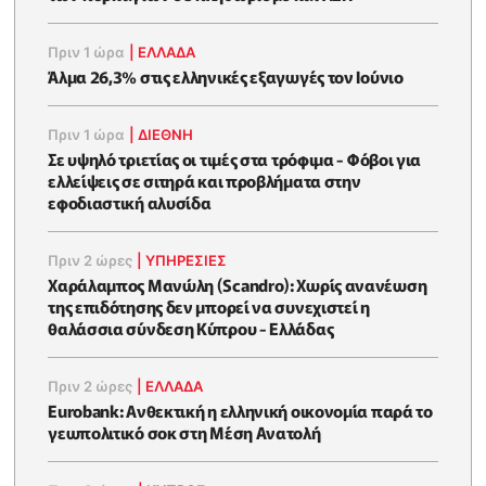
Πριν 1 ώρα
|
ΕΛΛΆΔΑ
Άλμα 26,3% στις ελληνικές εξαγωγές τον Ιούνιο
Πριν 1 ώρα
|
ΔΙΕΘΝΗ
Σε υψηλό τριετίας οι τιμές στα τρόφιμα - Φόβοι για
ελλείψεις σε σιτηρά και προβλήματα στην
εφοδιαστική αλυσίδα
Πριν 2 ώρες
|
ΥΠΗΡΕΣΙΕΣ
Χαράλαμπος Μανώλη (Scandro): Χωρίς ανανέωση
της επιδότησης δεν μπορεί να συνεχιστεί η
θαλάσσια σύνδεση Κύπρου - Ελλάδας
Πριν 2 ώρες
|
ΕΛΛΆΔΑ
Eurobank: Ανθεκτική η ελληνική οικονομία παρά το
γεωπολιτικό σοκ στη Μέση Ανατολή