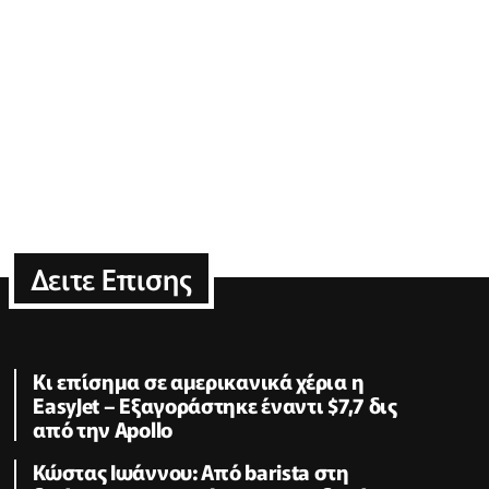
Δειτε Επισης
Κι επίσημα σε αμερικανικά χέρια η
EasyJet – Εξαγοράστηκε έναντι $7,7 δις
από την Apollo
Κώστας Ιωάννου: Από barista στη