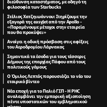
διεύθυνση καταστήματος, με οδηγό τη
φιλοσοφία των Starbucks
Στέλιος Χατζηιωάννου: Στηρίζουμε την
εξαγορά της easyJet από την Apollo -
«Παραμένουμε μέτοχοι στην εταιρεία
που θα προκύψει»
Ανοίγει η οδική πρόσβαση στις αφίξεις
του Αεροδρομίου Λάρνακας
Σημαντικά τα έσοδα για τους τέσσερις
Δήμους της επαρχίας Πάφου από τους
πολιτικούς γάμους
Ο Όμιλος Λεπτός παρουσιάζει το νέο του
εταιρικό βίντεο
Νέα εποχή για το Παλιό ΓΣΠ - Η PHC
αναλαμβάνει την εμπορική αξιοποίηση
πέντε υποστατικών του εμβληματικού
χώρου