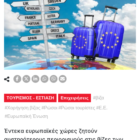
#
βίζα
ΤΟΥΡΙΣΜΟΣ - ΕΣΤΙΑΣΗ
Επιχειρήσεις
#
Χορήγηση βίζας
#
Ρώσοι
#
Ρώσοι τουρίστες
#
Ε.Ε.
#
Ευρωπαϊκή Ένωση
Έντεκα ευρωπαϊκές χώρες ζητούν
αυστηρότερους περιορισμούς στις βίζες των