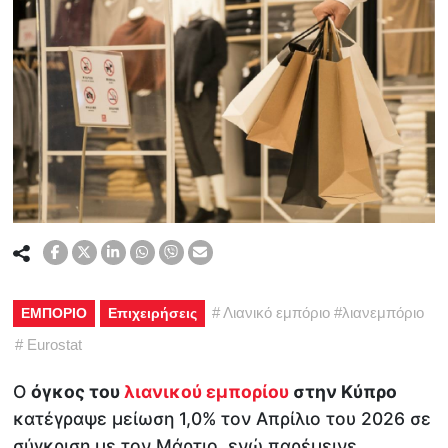
#
Λιανικό εμπόριο
#
λιανεμπόριο
ΕΜΠΟΡΙΟ
Επιχειρήσεις
#
Eurostat
Ο
όγκος του
λιανικού εμπορίου
στην Κύπρο
κατέγραψε μείωση 1,0% τον Απρίλιο του 2026 σε
σύγκριση με τον Μάρτιο, ενώ παρέμεινε