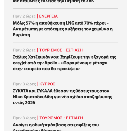
Με απώλειες έκλεισε την Πέμπτη το ΧΑΚ
Πριν 2 ώρες
|
ΕΝΈΡΓΕΙΑ
Μόλις 57% η αποθήκευση LNG από 70% πέρσι -
Αντιμέτωπη με απότομες αυξήσεις τον χειμώνα η
Ευρώπη
Πριν 2 ώρες
|
ΤΟΥΡΙΣΜΟΣ - ΕΣΤΙΑΣΗ
Στέλιος Χατζηιωάννου: Στηρίζουμε την εξαγορά της
easyJet από την Apollo - «Παραμένουμε μέτοχοι
στην εταιρεία που θα προκύψει»
Πριν 3 ώρες
|
ΚΥΠΡΟΣ
ΣΥΚΑΤΑ και ΣΥΚΑΛΑ έθεσαν τις θέσεις τους στον
Νίκο Χριστοδουλίδη για νέο σχέδιο αποζημίωσης
εντός 2026
Πριν 3 ώρες
|
ΤΟΥΡΙΣΜΟΣ - ΕΣΤΙΑΣΗ
Ανοίγει η οδική πρόσβαση στις αφίξεις του
Αεροδρομίου Λάρνακας