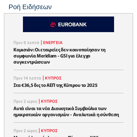
Ροή Ειδήσεων
Πριν 6 λεπτά
|
ΕΝΈΡΓΕΙΑ
Κομισιόν: Οι εταιρείες δεν κοινοποίησαν τη
συμφωνία Meridiam - GSI για έλεγχο
συγκεντρώσεων
Πριν 14 λεπτά
|
ΚΥΠΡΟΣ
Στα €36,5 δις το ΑΕΠ της Κύπρου το 2025
Πριν 2 ώρες
|
ΚΥΠΡΟΣ
Αυτά είναι τα νέα Διοικητικά Συμβούλια των
ημικρατικών οργανισμών - Αναλυτικά η σύνθεση
Πριν 2 ώρες
|
ΚΥΠΡΟΣ