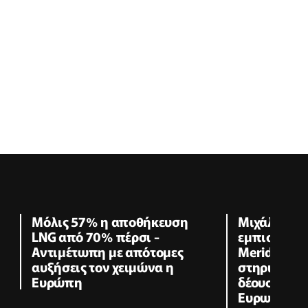
Μόλις 57% η αποθήκευση
Μιχάλης Δα
LNG από 70% πέρσι -
εμπιστοσύν
Αντιμέτωπη με απότομες
Meridiam στ
αυξήσεις τον χειμώνα η
στηριχτούμ
Ευρώπη
δέουσας επ
Ευρωπαϊκή