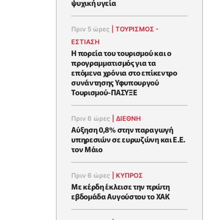
ψυχική υγεία
Πριν 5 ώρες
|
ΤΟΥΡΙΣΜΟΣ -
ΕΣΤΙΑΣΗ
Η πορεία του τουρισμού και ο
προγραμματισμός για τα
επόμενα χρόνια στο επίκεντρο
συνάντησης Υφυπουργού
Τουρισμού-ΠΑΣΥΞΕ
Πριν 6 ώρες
|
ΔΙΕΘΝΗ
Αύξηση 0,8% στην παραγωγή
υπηρεσιών σε ευρωζώνη και Ε.Ε.
τον Μάιο
Πριν 6 ώρες
|
ΚΥΠΡΟΣ
Με κέρδη έκλεισε την πρώτη
εβδομάδα Αυγούστου το ΧΑΚ