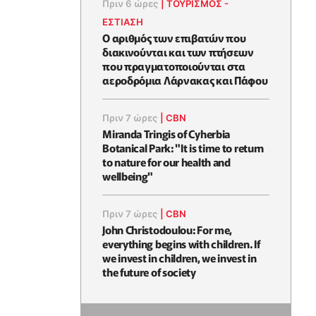
Πριν 6 ώρες
|
ΤΟΥΡΙΣΜΟΣ -
ΕΣΤΙΑΣΗ
Ο αριθμός των επιβατών που
διακινούνται και των πτήσεων
που πραγματοποιούνται στα
αεροδρόμια Λάρνακας και Πάφου
Πριν 7 ώρες
|
CBN
Miranda Tringis of Cyherbia
Botanical Park: "It is time to return
to nature for our health and
wellbeing"
Πριν 7 ώρες
|
CBN
John Christodoulou: For me,
everything begins with children. If
we invest in children, we invest in
the future of society