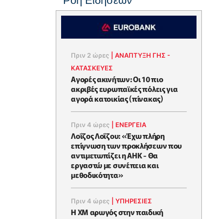
Ροή Ειδήσεων
Πριν 2 ώρες
|
ΑΝΑΠΤΥΞΗ ΓΗΣ -
ΚΑΤΑΣΚΕΥΕΣ
Αγορές ακινήτων: Οι 10 πιο
ακριβές ευρωπαϊκές πόλεις για
αγορά κατοικίας (πίνακας)
Πριν 4 ώρες
|
ΕΝΈΡΓΕΙΑ
Λοΐζος Λοΐζου: «Έχω πλήρη
επίγνωση των προκλήσεων που
αντιμετωπίζει η ΑΗΚ - Θα
εργαστώ με συνέπεια και
μεθοδικότητα»
Πριν 4 ώρες
|
ΥΠΗΡΕΣΙΕΣ
Η XM αρωγός στην παιδική