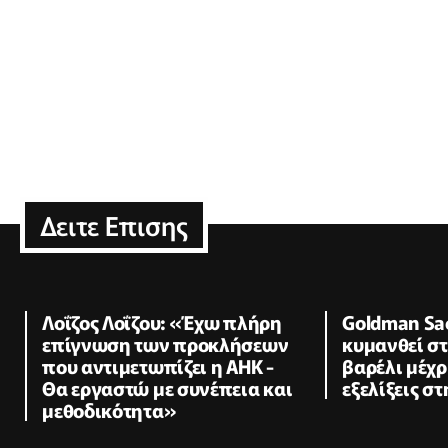
Δειτε Επισης
Λοΐζος Λοΐζου: «Έχω πλήρη
Goldman Sac
επίγνωση των προκλήσεων
κυμανθεί σ
που αντιμετωπίζει η ΑΗΚ -
βαρέλι μέχρ
Θα εργαστώ με συνέπεια και
εξελίξεις σ
μεθοδικότητα»