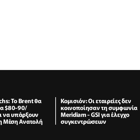
hs: Το Brent θα
Κομισιόν: Οι εταιρείες δεν
τα $80-90/
κοινοποίησαν τη συμφωνία
ι να υπάρξουν
Meridiam - GSI για έλεγχο
τη Μέση Ανατολή
συγκεντρώσεων