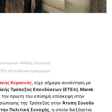
ικονομικών
#
Μάκης Κεραυνός
ΤΕπ
#
Επενδυτικό πρόγραμμα
κης Κεραυνός
, είχε σήμερα συνάντηση με
ϊκής Τράπεζας Επενδύσεων (ΕΤΕπ), Marek
ί την πρώτη του επίσημη επίσκεψη στην
οσώπησης της Τράπεζας στην
Άτυπη Σύνοδο
την Πολιτική Συνοχής
, η οποία διεξάγεται