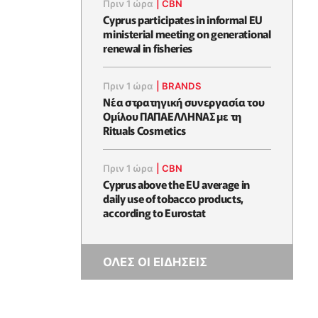
Πριν 1 ώρα
|
CBN
Cyprus participates in informal EU
ministerial meeting on generational
renewal in fisheries
Πριν 1 ώρα
|
BRANDS
Νέα στρατηγική συνεργασία του
Ομίλου ΠΑΠΑΕΛΛΗΝΑΣ με τη
Rituals Cosmetics
Πριν 1 ώρα
|
CBN
Cyprus above the EU average in
daily use of tobacco products,
according to Eurostat
ΟΛΕΣ ΟΙ ΕΙΔΗΣΕΙΣ