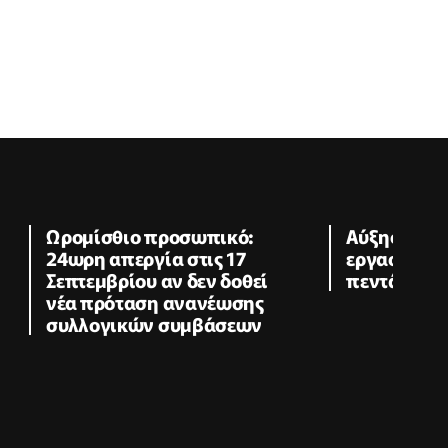
Ωρομίσθιο προσωπικό:
Αύξηση στο
24ωρη απεργία στις 17
εργασιών σ
Σεπτεμβρίου αν δεν δοθεί
πεντάμηνο
νέα πρόταση ανανέωσης
συλλογικών συμβάσεων