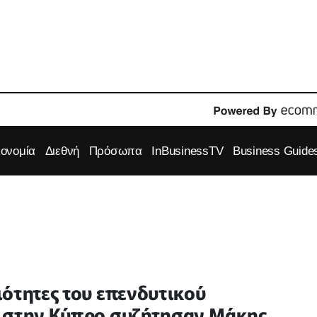
κονομία
Διεθνή
Πρόσωπα
InBusinessTV
Business Guide
ιότητες του επενδυτικού
π στην Κύπρο συζήτησαν Μάκης