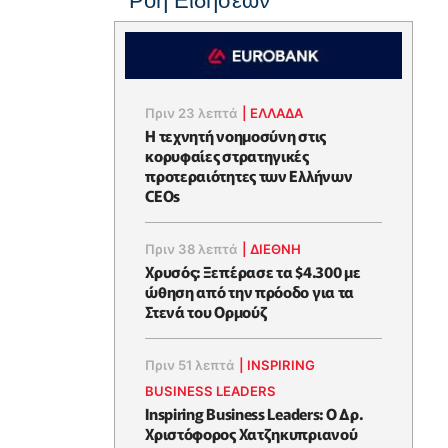
Ροή Ειδήσεων
Πριν 23 λεπτά
|
ΕΛΛΆΔΑ
Η τεχνητή νοημοσύνη στις
κορυφαίες στρατηγικές
προτεραιότητες των Ελλήνων
CEOs
Πριν 38 λεπτά
|
ΔΙΕΘΝΗ
Χρυσός: Ξεπέρασε τα $4.300 με
ώθηση από την πρόοδο για τα
Στενά του Ορμούζ
Πριν 51 λεπτά
|
INSPIRING
BUSINESS LEADERS
Inspiring Business Leaders: Ο Δρ.
Χριστόφορος Χατζηκυπριανού