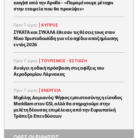
easyJet από την Apollo - «Παραμένουμε μέτοχοι
στην εταιρεία που θα προκύψει»
Πριν 7 ώρες
|
ΚΥΠΡΟΣ
ΣΥΚΑΤΑ και ΣΥΚΑΛΑ έθεσαν τις θέσεις τους στον
Νίκο Χριστοδουλίδη για νέο σχέδιο αποζημίωσης
εντός 2026
Πριν 7 ώρες
|
ΤΟΥΡΙΣΜΟΣ - ΕΣΤΙΑΣΗ
Ανοίγει η οδική πρόσβαση στις αφίξεις του
Αεροδρομίου Λάρνακας
Πριν 7 ώρες
|
ΕΝΈΡΓΕΙΑ
Μιχάλης Δαμιανός: Ψήφος εμπιστοσύνης η είσοδος
Meridiam στον GSI, αλλά θα στηριχτούμε στην
μελέτη δέουσας επιμέλειας από την Ευρωπαϊκή
Τράπεζα Επενδύσεων
ΟΛΕΣ ΟΙ ΕΙΔΗΣΕΙΣ