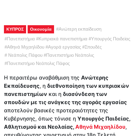
#
Ανώτερη εκπαίδευση
ΚΥΠΡΟΣ
Οικονομία
#
Πανεπιστήμια
#
Κυπριακά πανεπιστήμια
#
Υπουργός Παιδείας
#
Αθηνά Μιχαηλίδου
#
Αγορά εργασίας
#
Σπουδές
#
Νεάπολις Πάφου
#
Πανεπιστήμιο Νεάπολις
#
Πανεπιστήμιο Νεάπολις Πάφος
Η περαιτέρω αναβάθμιση της
Ανώτερης
Εκπαίδευσης
, η
διεθνοποίηση των κυπριακών
πανεπιστημίων
και η
διασύνδεση των
σπουδών με τις ανάγκες της αγοράς εργασίας
αποτελούν βασικές προτεραιότητες της
Κυβέρνησης, όπως τόνισε η
Υπουργός Παιδείας,
Αθλητισμού και Νεολαίας,
Αθηνά Μιχαηλίδου
,
απευθύνοντας χαιρετισμό στην 18η Τελετή