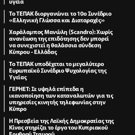
υγεία
Το ΤΕΠΑΚ διοργανώνει το 10ο Συνέδριο
«Ελληνική Γλώσσα και Διαταραχές»
Χαράλαμπος Μανώλη (Scandro): Χωρίς
ανανέωση της επιδότησης δεν μπορεί
να συνεχιστεί η θαλάσσια σύνδεση
Κύπρου - Ελλάδας
Το ΤΕΠΑΚ υποδέχεται το μεγαλύτερο
Ευρωπαϊκό Συνέδριο Ψυχολογίας της
Υγείας
ΓΕΡΗΕΤ: Σε υψηλά επίπεδα η
ικανοποίηση των καταναλωτών για τις
υπηρεσίες κινητής τηλεφωνίας στην
Κύπρο
Η Πρεσβεία της Λαϊκής Δημοκρατίας της
Κίνας στηρίζει το έργο του Κυπριακού
Ερυθρού Σταυρού