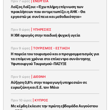
Πριν 7 ώρες
|
ΕΝΈΡΓΕΙΑ
Λοΐζος Λοΐζου: «Έχω πλήρη επίγνωση των
προκλήσεων που αντιμετωπίζει η ΑΗΚ - Θα
εργαστώ με συνέπεια και μεθοδικότητα»
Πριν 8 ώρες
|
ΥΠΗΡΕΣΙΕΣ
Η XM αρωγός στην παιδική ψυχική υγεία
Πριν 9 ώρες
|
ΤΟΥΡΙΣΜΟΣ - ΕΣΤΙΑΣΗ
Η πορεία του τουρισμού και ο προγραμματισμός για
τα επόμενα χρόνια στο επίκεντρο συνάντησης
Υφυπουργού Τουρισμού-ΠΑΣΥΞΕ
Πριν 9 ώρες
|
ΔΙΕΘΝΗ
Αύξηση 0,8% στην παραγωγή υπηρεσιών σε
ευρωζώνη και Ε.Ε. τον Μάιο
Πριν 10 ώρες
|
ΚΥΠΡΟΣ
Με κέρδη έκλεισε την πρώτη εβδομάδα Αυγούστου