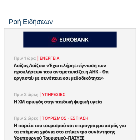
Ροή Ειδήσεων
Πριν 1 ώρα
|
ΕΝΈΡΓΕΙΑ
Λοΐζος Λοΐζου: «Έχω πλήρη επίγνωση των
προκλήσεων που αντιμετωπίζει η ΑΗΚ - Θα
εργαστώ με συνέπεια και μεθοδικότητα»
Πριν 2 ώρες
|
ΥΠΗΡΕΣΙΕΣ
Η XM αρωγός στην παιδική ψυχική υγεία
Πριν 2 ώρες
|
ΤΟΥΡΙΣΜΟΣ - ΕΣΤΙΑΣΗ
Η πορεία του τουρισμού και ο προγραμματισμός για
τα επόμενα χρόνια στο επίκεντρο συνάντησης
Υφυπουργού Τουρισμού-ΠΑΣΥΞΕ