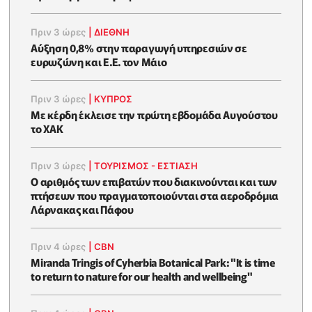
Πριν 3 ώρες
|
ΔΙΕΘΝΗ
Αύξηση 0,8% στην παραγωγή υπηρεσιών σε
ευρωζώνη και Ε.Ε. τον Μάιο
Πριν 3 ώρες
|
ΚΥΠΡΟΣ
Με κέρδη έκλεισε την πρώτη εβδομάδα Αυγούστου
το ΧΑΚ
Πριν 3 ώρες
|
ΤΟΥΡΙΣΜΟΣ - ΕΣΤΙΑΣΗ
Ο αριθμός των επιβατών που διακινούνται και των
πτήσεων που πραγματοποιούνται στα αεροδρόμια
Λάρνακας και Πάφου
Πριν 4 ώρες
|
CBN
Miranda Tringis of Cyherbia Botanical Park: "It is time
to return to nature for our health and wellbeing"