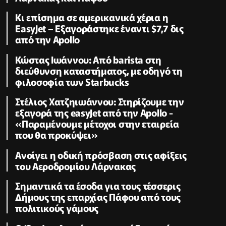
Κι επίσημα σε αμερικανικά χέρια η
EasyJet – Εξαγοράστηκε έναντι $7,7 δις
από την Apollo
Κώστας Ιωάννου: Από barista στη
διεύθυνση καταστήματος, με οδηγό τη
φιλοσοφία των Starbucks
Στέλιος Χατζηιωάννου: Στηρίζουμε την
εξαγορά της easyJet από την Apollo -
«Παραμένουμε μέτοχοι στην εταιρεία
που θα προκύψει»
Ανοίγει η οδική πρόσβαση στις αφίξεις
του Αεροδρομίου Λάρνακας
Σημαντικά τα έσοδα για τους τέσσερις
Δήμους της επαρχίας Πάφου από τους
πολιτικούς γάμους