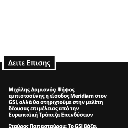
Δειτε Επισης
Μιχάλης Δαμιανός: Ψήφος
εμπιστοσύνης η είσοδος Meridiam στον
GSI, αλλά θα στηριχτούμε στην μελέτη
δέουσας επιμέλειας από την
Ευρωπαϊκή Τράπεζα Επενδύσεων
Σταύρος Παπασταύρου: Το GSI βάζει