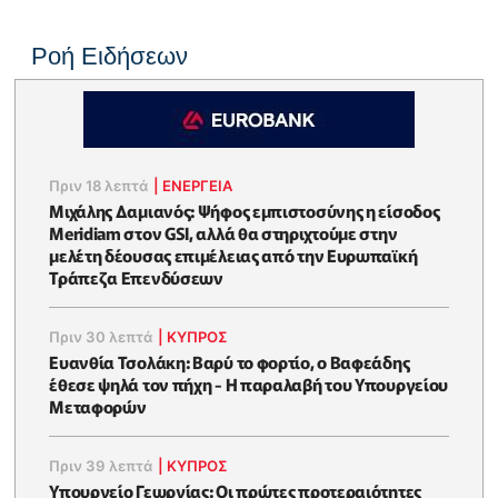
Ροή Ειδήσεων
Πριν 18 λεπτά
|
ΕΝΈΡΓΕΙΑ
Μιχάλης Δαμιανός: Ψήφος εμπιστοσύνης η είσοδος
Meridiam στον GSI, αλλά θα στηριχτούμε στην
μελέτη δέουσας επιμέλειας από την Ευρωπαϊκή
Τράπεζα Επενδύσεων
Πριν 30 λεπτά
|
ΚΥΠΡΟΣ
Ευανθία Τσολάκη: Βαρύ το φορτίο, ο Βαφεάδης
έθεσε ψηλά τον πήχη - Η παραλαβή του Υπουργείου
Μεταφορών
Πριν 39 λεπτά
|
ΚΥΠΡΟΣ
Υπουργείο Γεωργίας: Οι πρώτες προτεραιότητες