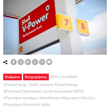
#
Fill n Go
#
Shell
Ενέργεια
Επιχειρήσεις
#
Coral Energy (Shell Licensee)
#
Coral Energy
#
Επιτροπή Προστασίας του Ανταγωνισμού
#
ΕΠΑ
#
Πρατήρια καυσίμων
#
Αραδίππου
#
Λάρνακα
#
Βενζίνη
#
Υγραέριο
#
Λιπαντικά λάδια