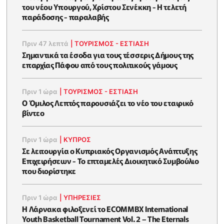
του νέου Υπουργού, Χρίστου Σενέκκη - Η τελετή
παράδοσης - παραλαβής
Πριν 47 λεπτά
|
ΤΟΥΡΙΣΜΟΣ - ΕΣΤΙΑΣΗ
Σημαντικά τα έσοδα για τους τέσσερις Δήμους της
επαρχίας Πάφου από τους πολιτικούς γάμους
Πριν 1 ώρα
|
ΤΟΥΡΙΣΜΟΣ - ΕΣΤΙΑΣΗ
Ο Όμιλος Λεπτός παρουσιάζει το νέο του εταιρικό
βίντεο
Πριν 1 ώρα
|
ΚΥΠΡΟΣ
Σε λειτουργία ο Κυπριακός Οργανισμός Ανάπτυξης
Επιχειρήσεων - To επταμελές Διοικητικό Συμβούλιο
που διορίστηκε
Πριν 1 ώρα
|
ΥΠΗΡΕΣΙΕΣ
Η Λάρνακα φιλοξενεί το ECOMMBX International
Youth Basketball Tournament Vol. 2 – The Eternals