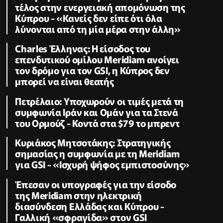
τέλος στην ενεργειακή απομόνωση της
Κύπρου - «Κανείς δεν είπε ότι όλα
λύνονται από τη μία μέρα στην άλλη»
Charles Έλληνας: Η είσοδος του
επενδυτικού ομίλου Meridiam ανοίγει
τον δρόμο για τον GSI, η Κύπρος δεν
μπορεί να είναι θεατής
Πετρέλαιο: Υποχωρούν οι τιμές μετά τη
συμφωνία Ιράν και Ομάν για τα Στενά
του Ορμούζ - Κοντά στα $79 το μπρεντ
Κυριάκος Μητσοτάκης: Στρατηγικής
σημασίας η συμφωνία με τη Meridiam
για GSI - «Ισχυρή ψήφος εμπιστοσύνης»
Έπεσαν οι υπογραφές για την είσοδο
της Meridiam στην ηλεκτρική
διασύνδεση Ελλάδας και Κύπρου -
Γαλλική «σφραγίδα» στον GSI