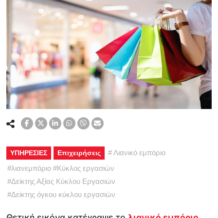
#
Λιανικό εμπόριο
ΥΠΗΡΕΣΙΕΣ
Επιχειρήσεις
#
λιανεμπόριο
#
Κύκλος εργασιών
#
Δείκτης Αξίας Κύκλου Εργασιών
#
Δείκτης όγκου κύκλου εργασιών
Θετική εικόνα κατέγραψε το
λιανικό εμπόριο