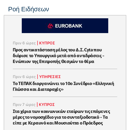
Ροή Ειδήσεων
Πριν 6 ώρες
|
ΚΥΠΡΟΣ
Προς αντικατάσταση μέλος του Δ.Σ. Cyta που
διόρισε το Υπουργικό μετά από αντιδράσεις -
Ενώπιον της Επιτροπής Θεσμών το θέμα
Πριν 6 ώρες
|
ΥΠΗΡΕΣΙΕΣ
Το ΤΕΠΑΚ διοργανώνει το 10ο Συνέδριο «Ελληνική
Γλώσσα και Διαταραχές»
Πριν 7 ώρες
|
ΚΥΠΡΟΣ
Στα χέρια των κοινωνικών εταίρων τις επόμενες
μέρες το νομοσχέδιο για το συνταξιοδοτικό - Τα
είπε με Κεραυνό και Μουσιούττα ο Πρόεδρος