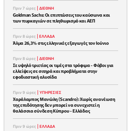
Πριν 7 ώρες
|
ΔΙΕΘΝΗ
Goldman Sachs: Οι επιπτώσεις του καύσωνα και
των πυρκαγιών σε πληθωρισμό και ΑΕΠ
Πριν 8 ώρες
|
ΕΛΛΆΔΑ
Άλμα 26,3% στις ελληνικές εξαγωγές τον Ιούνιο
Πριν 8 ώρες
|
ΔΙΕΘΝΗ
Σε υψηλό τριετίας οι τιμές στα τρόφιμα - Φόβοι για
ελλείψεις σε σιτηρά και προβλήματα στην
εφοδιαστική αλυσίδα
Πριν 9 ώρες
|
ΥΠΗΡΕΣΙΕΣ
Χαράλαμπος Μανώλη (Scandro): Χωρίς ανανέωση
της επιδότησης δεν μπορεί να συνεχιστεί η
θαλάσσια σύνδεση Κύπρου - Ελλάδας
Πριν 9 ώρες
|
ΕΛΛΆΔΑ