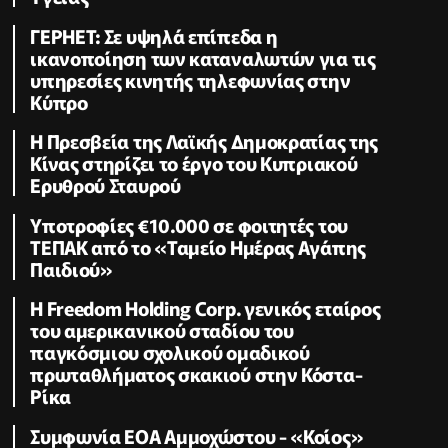
ΓΕΡΗΕΤ: Σε υψηλά επίπεδα η
ικανοποίηση των καταναλωτών για τις
υπηρεσίες κινητής τηλεφωνίας στην
Κύπρο
Η Πρεσβεία της Λαϊκής Δημοκρατίας της
Κίνας στηρίζει το έργο του Κυπριακού
Ερυθρού Σταυρού
Υποτροφίες €10.000 σε φοιτητές του
ΤΕΠΑΚ από το «Ταμείο Ημέρας Αγάπης
Παιδιού»
Η Freedom Holding Corp. γενικός εταίρος
του αμερικανικού σταδίου του
παγκόσμιου σχολικού ομαδικού
πρωταθλήματος σκακιού στην Κόστα-
Ρίκα
Συμφωνία ΕΟΑ Αμμοχώστου - «Κοίος»