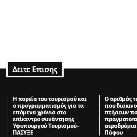
Δειτε Επισης
Η πορεία του τουρισμού και
Ο αριθμός 
ο προγραμματισμός για τα
που διακινο
επόμενα χρόνια στο
πτήσεων π
επίκεντρο συνάντησης
πραγματοπο
Υφυπουργού Τουρισμού-
αεροδρόμια
ΠΑΣΥΞΕ
Πάφου