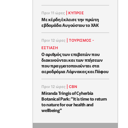
Πριν 11 ώρες
|
ΚΥΠΡΟΣ
Με κέρδη έκλεισε την πρώτη
εβδομάδα Αυγούστου το ΧΑΚ
Πριν 12 ώρες
|
ΤΟΥΡΙΣΜΟΣ -
ΕΣΤΙΑΣΗ
Ο αριθμός των επιβατών που
διακινούνται και των πτήσεων
που πραγματοποιούνται στα
αεροδρόμια Λάρνακας και Πάφου
Πριν 12 ώρες
|
CBN
Miranda Tringis of Cyherbia
Botanical Park: "It is time to return
to nature for our health and
wellbeing"