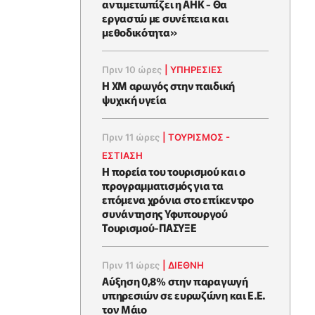
αντιμετωπίζει η ΑΗΚ - Θα
εργαστώ με συνέπεια και
μεθοδικότητα»
Πριν 10 ώρες
|
ΥΠΗΡΕΣΙΕΣ
Η XM αρωγός στην παιδική
ψυχική υγεία
Πριν 11 ώρες
|
ΤΟΥΡΙΣΜΟΣ -
ΕΣΤΙΑΣΗ
Η πορεία του τουρισμού και ο
προγραμματισμός για τα
επόμενα χρόνια στο επίκεντρο
συνάντησης Υφυπουργού
Τουρισμού-ΠΑΣΥΞΕ
Πριν 11 ώρες
|
ΔΙΕΘΝΗ
Αύξηση 0,8% στην παραγωγή
υπηρεσιών σε ευρωζώνη και Ε.Ε.
τον Μάιο