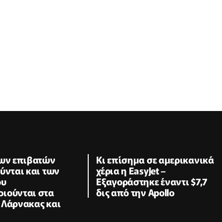
των επιβατών
Κι επίσημα σε αμερικανικά
ύνται και των
χέρια η EasyJet –
ου
Εξαγοράστηκε έναντι $7,7
ιούνται στα
δις από την Apollo
 Λάρνακας και