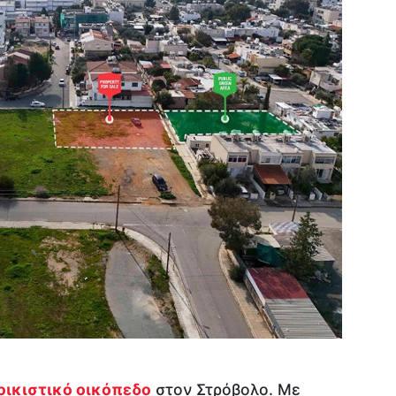
οικιστικό οικόπεδο
στον Στρόβολο. Με