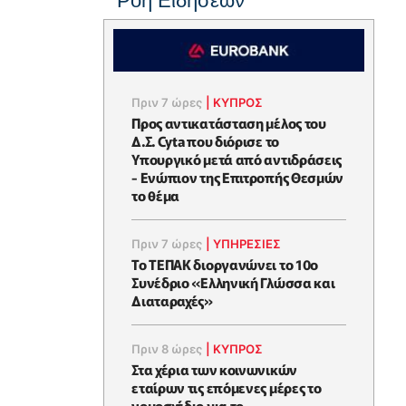
Ροή Ειδήσεων
Πριν 7 ώρες
|
ΚΥΠΡΟΣ
Προς αντικατάσταση μέλος του
Δ.Σ. Cyta που διόρισε το
Υπουργικό μετά από αντιδράσεις
- Ενώπιον της Επιτροπής Θεσμών
το θέμα
Πριν 7 ώρες
|
ΥΠΗΡΕΣΙΕΣ
Το ΤΕΠΑΚ διοργανώνει το 10ο
Συνέδριο «Ελληνική Γλώσσα και
Διαταραχές»
Πριν 8 ώρες
|
ΚΥΠΡΟΣ
Στα χέρια των κοινωνικών
εταίρων τις επόμενες μέρες το
νομοσχέδιο για το