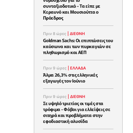
συνταξιοδοτικό - Τα είπε με
Κεραυνό και Μουσιούττα ο
Πρόεδρος
Πριν 8 ώρες
|
ΔΙΕΘΝΗ
Goldman Sachs: Οι επιπτώσεις του
καύσωνα και των πυρκαγιών σε
πληθωρισμό και ΑΕΠ
Πριν 9 ώρες
|
ΕΛΛΆΔΑ
Άλμα 26,3% στις ελληνικές
εξαγωγές τον Ιούνιο
Πριν 9 ώρες
|
ΔΙΕΘΝΗ
Σε υψηλό τριετίας οι τιμές στα
τρόφιμα - Φόβοι για ελλείψεις σε
σιτηρά και προβλήματα στην
εφοδιαστική αλυσίδα