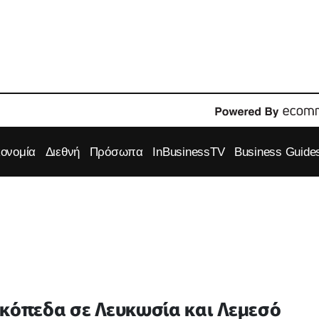
κονομία
Διεθνή
Πρόσωπα
InBusinessTV
Business Guide
ικόπεδα σε Λευκωσία και Λεμεσό